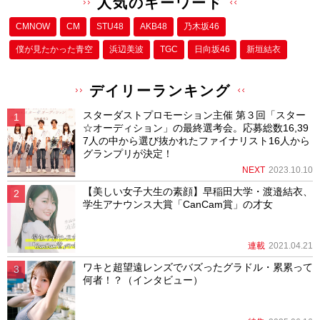
人気のキーワード
CMNOW
CM
STU48
AKB48
乃木坂46
僕が⾒たかった⻘空
浜辺美波
TGC
日向坂46
新垣結衣
デイリーランキング
スターダストプロモーション主催 第３回「スター
☆オーディション」の最終選考会。応募総数16,39
7人の中から選び抜かれたファイナリスト16人から
グランプリが決定！
NEXT
2023.10.10
【美しい女子大生の素顔】早稲田大学・渡邉結衣、
学生アナウンス大賞「CanCam賞」の才女
連載
2021.04.21
ワキと超望遠レンズでバズったグラドル・累累って
何者！？（インタビュー）