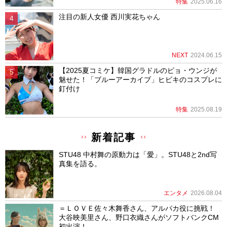
特集
2025.06.16
注目の新人女優 西川実花ちゃん
NEXT
2024.06.15
【2025夏コミケ】韓国グラドルのピョ・ウンジが
魅せた！「ブルーアーカイブ」ヒビキのコスプレに
釘付け
特集
2025.08.19
新着記事
STU48 中村舞の原動力は「愛」。STU48と2nd写
真集を語る。
エンタメ
2026.08.04
＝ＬＯＶＥ佐々木舞香さん、アルパカ役に挑戦！
大谷映美里さん、野口衣織さんがソフトバンクCM
初出演！