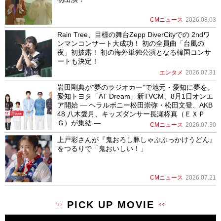
CMニュース
2026.08.03
Rain Tree、目標の舞台Zepp DiverCityでの 2ndワ
ンマンコンサート大成功！ 初の全員曲「台風の
夜」初披露！ 初の海外単独公演となる韓国コンサ
ートも決定！
エンタメ
2026.07.31
岩田剛典が”夢のラジオカー”で地元・愛知に夢を。
愛知トヨタ「AT Dream」新TVCM、8月1日オンエ
ア開始 ― ヘラルボニー松田崇弥・松田文登、AKB
48 八木愛月、キッズダンサー長瀬柊真（ＥＸＰ
Ｇ）が集結 ―
CMニュース
2026.07.30
上戸彩さんが『鬼おろし豚しゃぶぶっかけうどん』
をつるりで「鬼おいしい！」
CMニュース
2026.07.21
PICK UP MOVIE