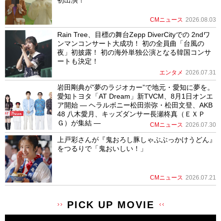
CMニュース
2026.08.03
Rain Tree、目標の舞台Zepp DiverCityでの 2ndワ
ンマンコンサート大成功！ 初の全員曲「台風の
夜」初披露！ 初の海外単独公演となる韓国コンサ
ートも決定！
エンタメ
2026.07.31
岩田剛典が”夢のラジオカー”で地元・愛知に夢を。
愛知トヨタ「AT Dream」新TVCM、8月1日オンエ
ア開始 ― ヘラルボニー松田崇弥・松田文登、AKB
48 八木愛月、キッズダンサー長瀬柊真（ＥＸＰ
Ｇ）が集結 ―
CMニュース
2026.07.30
上戸彩さんが『鬼おろし豚しゃぶぶっかけうどん』
をつるりで「鬼おいしい！」
CMニュース
2026.07.21
PICK UP MOVIE