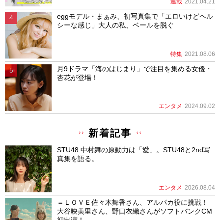
連載
2021.04.21
eggモデル・まぁみ、初写真集で「エロいけどヘル
シーな感じ」大人の私、ベールを脱ぐ
特集
2021.08.06
月9ドラマ「海のはじまり」で注目を集める女優・
杏花が登場！
エンタメ
2024.09.02
新着記事
STU48 中村舞の原動力は「愛」。STU48と2nd写
真集を語る。
エンタメ
2026.08.04
＝ＬＯＶＥ佐々木舞香さん、アルパカ役に挑戦！
大谷映美里さん、野口衣織さんがソフトバンクCM
初出演！