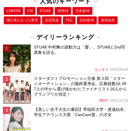
人気のキーワード
CMNOW
CM
STU48
AKB48
乃木坂46
僕が⾒たかった⻘空
浜辺美波
TGC
日向坂46
新垣結衣
デイリーランキング
STU48 中村舞の原動力は「愛」。STU48と2nd写
真集を語る。
エンタメ
2026.08.04
スターダストプロモーション主催 第３回「スター
☆オーディション」の最終選考会。応募総数16,39
7人の中から選び抜かれたファイナリスト16人から
グランプリが決定！
NEXT
2023.10.10
【美しい女子大生の素顔】早稲田大学・渡邉結衣、
学生アナウンス大賞「CanCam賞」の才女