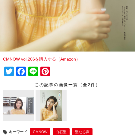
CMNOW vol.206を購入する（Amazon）
T
F
Li
Pi
wi
a
n
nt
この記事の画像一覧（全2件）
tt
c
e
er
er
e
e
b
st
o
o
キーワード
CMNOW
白石聖
聖なる声