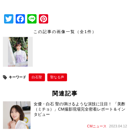
T
F
Li
Pi
wi
a
n
nt
この記事の画像一覧（全1件）
tt
c
e
er
er
e
e
b
st
o
o
キーワード
白石聖
聖なる声
k
関連記事
女優・白石 聖の弾けるような演技に注目！ 「美酢
（ミチョ）」CM撮影現場完全密着レポート＆イン
タビュー
CMニュース
2023.04.12