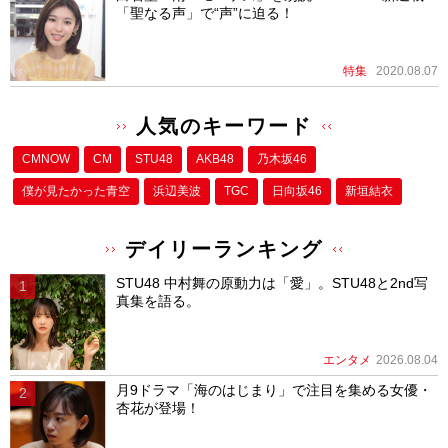
「聖なる声」で“声”に迫る！
特集
2020.08.07
人気のキーワード
CMNOW
CM
STU48
AKB48
乃木坂46
僕が⾒たかった⻘空
浜辺美波
TGC
日向坂46
新垣結衣
デイリーランキング
STU48 中村舞の原動力は「愛」。STU48と2nd写
真集を語る。
エンタメ
2026.08.04
月9ドラマ「海のはじまり」で注目を集める女優・
杏花が登場！