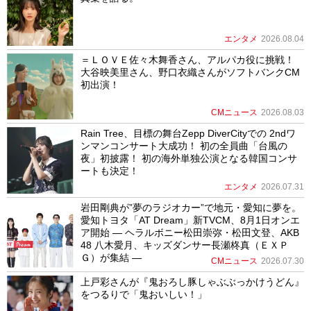
エンタメ
2026.08.04
＝ＬＯＶＥ佐々木舞香さん、アルパカ役に挑戦！
大谷映美里さん、野口衣織さんがソフトバンクCM
初出演！
CMニュース
2026.08.03
Rain Tree、目標の舞台Zepp DiverCityでの 2ndワ
ンマンコンサート大成功！ 初の全員曲「台風の
夜」初披露！ 初の海外単独公演となる韓国コンサ
ートも決定！
エンタメ
2026.07.31
岩田剛典が”夢のラジオカー”で地元・愛知に夢を。
愛知トヨタ「AT Dream」新TVCM、8月1日オンエ
ア開始 ― ヘラルボニー松田崇弥・松田文登、AKB
48 八木愛月、キッズダンサー長瀬柊真（ＥＸＰ
Ｇ）が集結 ―
CMニュース
2026.07.30
上戸彩さんが『鬼おろし豚しゃぶぶっかけうどん』
をつるりで「鬼おいしい！」