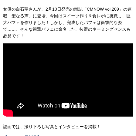
女優の白石聖さんが、2月10日発売の雑誌「CMNOW vol.209」の連
載「聖なる声」に登場。今回はスイーツ作り＆食レポに挑戦し、巨
大パフェを作りました！しかし、完成したパフェは衝撃的な姿
で……。そんな衝撃パフェに命名した、抜群のネーミングセンスも
必見です！
誌面では、撮り下ろし写真とインタビューを掲載！