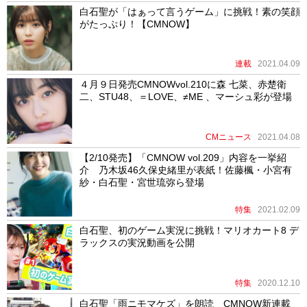
白石聖が「はぁって言うゲーム」に挑戦！素の笑顔
がたっぷり！【CMNOW】
連載
2021.04.09
４月９日発売CMNOWvol.210に森 七菜、赤楚衛
二、STU48、＝LOVE、≠ME 、マーシュ彩が登場
CMニュース
2021.04.08
【2/10発売】「CMNOW vol.209」内容を一挙紹
介 乃木坂46久保史緒里が表紙！佐藤楓・小宮有
紗・白石聖・宮世琉弥ら登場
特集
2021.02.09
白石聖、初のゲーム実況に挑戦！マリオカート8 デ
ラックスの実況動画を公開
特集
2020.12.10
白石聖「雨ニモマケズ」を朗読 CMNOW新連載