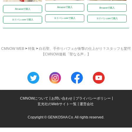
Amazonで購入
Amazonで購入
Amazonで購入
ヨドバシ.comで購入
ヨドバシ.comで購入
ヨドバシ.comで購入
CMNOW WEB
>
特集
>
白石聖、手作りパフェが衝撃の仕上がり？スタッフも驚愕
【CMNOW連載「聖なる声」】
CMNOWについて
お問い合わせ
プライバシーポリシー
玄光社のWebサイト一覧
運営会社
Copyright © GENKOSHA Co. All rights reserved.