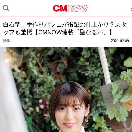
白石聖、手作りパフェが衝撃の仕上がり？スタ
ッフも驚愕【CMNOW連載「聖なる声」】
特集
2021.02.09