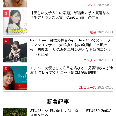
エンタメ
2024.09.02
【美しい女子大生の素顔】早稲田大学・渡邉結衣、
学生アナウンス大賞「CanCam賞」の才女
連載
2021.04.21
Rain Tree、目標の舞台Zepp DiverCityでの 2ndワ
ンマンコンサート大成功！ 初の全員曲「台風の
夜」初披露！ 初の海外単独公演となる韓国コンサ
ートも決定！
エンタメ
2026.07.31
モデル、女優として注目を浴びる生見愛瑠さんが出
演！ フレイアクリニック新CMが放映開始。
CMニュース
2023.03.06
新着記事
STU48 中村舞の原動力は「愛」。STU48と2nd写
真集を語る。