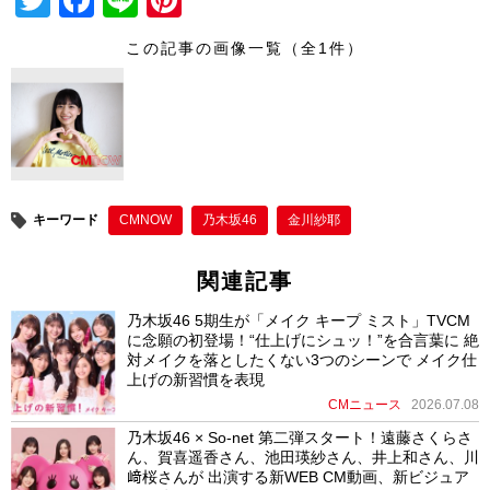
T
F
Li
Pi
wi
a
n
nt
この記事の画像一覧（全1件）
tt
c
e
er
er
e
e
b
st
o
o
キーワード
CMNOW
乃木坂46
金川紗耶
k
関連記事
乃木坂46 5期生が「メイク キープ ミスト」TVCM
に念願の初登場！“仕上げにシュッ！”を合言葉に 絶
対メイクを落としたくない3つのシーンで メイク仕
上げの新習慣を表現
CMニュース
2026.07.08
乃木坂46 × So-net 第二弾スタート！遠藤さくらさ
ん、賀喜遥香さん、池田瑛紗さん、井上和さん、川
﨑桜さんが 出演する新WEB CM動画、新ビジュア