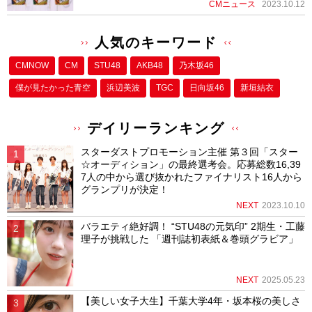
CMニュース
2023.10.12
人気のキーワード
CMNOW
CM
STU48
AKB48
乃木坂46
僕が⾒たかった⻘空
浜辺美波
TGC
日向坂46
新垣結衣
デイリーランキング
スターダストプロモーション主催 第３回「スター
☆オーディション」の最終選考会。応募総数16,39
7人の中から選び抜かれたファイナリスト16人から
グランプリが決定！
NEXT
2023.10.10
バラエティ絶好調！ “STU48の元気印” 2期生・工藤
理子が挑戦した 「週刊誌初表紙＆巻頭グラビア」
NEXT
2025.05.23
【美しい女子大生】千葉大学4年・坂本桜の美しさ