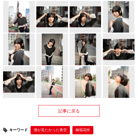
記事に戻る
キーワード
僕が⾒たかった⻘空
柳堀花怜