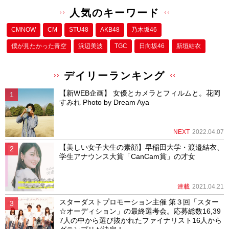
人気のキーワード
CMNOW
CM
STU48
AKB48
乃木坂46
僕が⾒たかった⻘空
浜辺美波
TGC
日向坂46
新垣結衣
デイリーランキング
【新WEB企画】 女優とカメラとフィルムと。花岡
すみれ Photo by Dream Aya
NEXT
2022.04.07
【美しい女子大生の素顔】早稲田大学・渡邉結衣、
学生アナウンス大賞「CanCam賞」の才女
連載
2021.04.21
スターダストプロモーション主催 第３回「スター
☆オーディション」の最終選考会。応募総数16,39
7人の中から選び抜かれたファイナリスト16人から