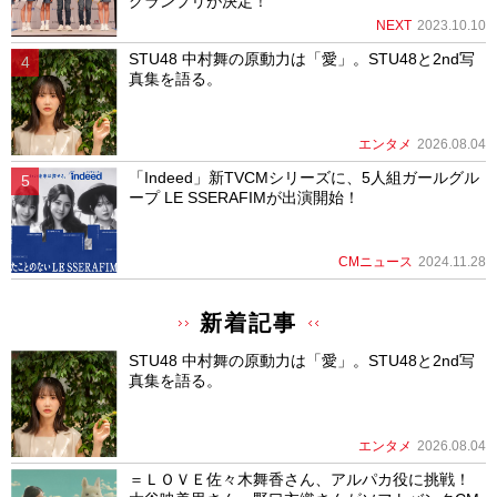
グランプリが決定！
NEXT
2023.10.10
STU48 中村舞の原動力は「愛」。STU48と2nd写
真集を語る。
エンタメ
2026.08.04
「Indeed」新TVCMシリーズに、5人組ガールグル
ープ LE SSERAFIMが出演開始！
CMニュース
2024.11.28
新着記事
STU48 中村舞の原動力は「愛」。STU48と2nd写
真集を語る。
エンタメ
2026.08.04
＝ＬＯＶＥ佐々木舞香さん、アルパカ役に挑戦！