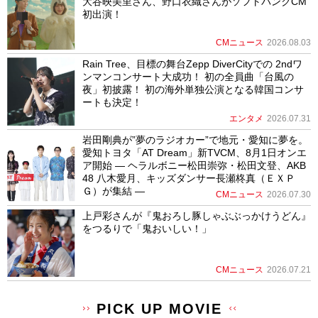
大谷映美里さん、野口衣織さんがソフトバンクCM
初出演！
CMニュース
2026.08.03
Rain Tree、目標の舞台Zepp DiverCityでの 2ndワ
ンマンコンサート大成功！ 初の全員曲「台風の
夜」初披露！ 初の海外単独公演となる韓国コンサ
ートも決定！
エンタメ
2026.07.31
岩田剛典が”夢のラジオカー”で地元・愛知に夢を。
愛知トヨタ「AT Dream」新TVCM、8月1日オンエ
ア開始 ― ヘラルボニー松田崇弥・松田文登、AKB
48 八木愛月、キッズダンサー長瀬柊真（ＥＸＰ
Ｇ）が集結 ―
CMニュース
2026.07.30
上戸彩さんが『鬼おろし豚しゃぶぶっかけうどん』
をつるりで「鬼おいしい！」
CMニュース
2026.07.21
PICK UP MOVIE