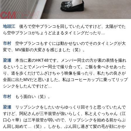
地頭江
後ろで空中ブランコを回していたんですけど、太陽がでた
ら空中ブランコがちょうど止まるタイミングだったり…
市村
空中ブランコもすぐには動かせないのでそのタイミングが大
変で、MV撮影の大変さを感じました（笑）。
梁瀬
本当に素のHKT48です。メンバー同士の方が素の表情を撮れ
るということでメンバー同士で撮り合って。ご飯を食べさせあった
り、道を歩くだけでふざけちゃう映像を撮ったり、私たちの良さが
全面に出たMVだと思いました。私はコーヒーカップに乗ってリップ
シンクをしたんですけど…
市村
もう面白い（笑）。
梁瀬
リップシンクをしたいからゆっくり回そうと思っていたんで
すけど、阿紀さんが三半規管が強いらしく、私とえぐっちゃん（江
口心々華）は三半規管が弱いので、リップシンクを始める前からぶ
ん回し始めて…（笑）。しかも、ぶん回し過ぎて髪の毛が顔にかか