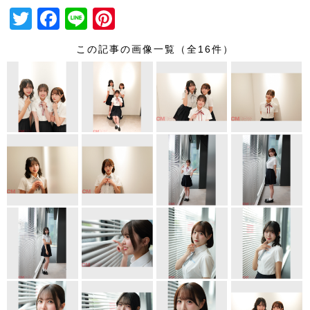
T
F
Li
Pi
wi
a
n
nt
この記事の画像一覧（全16件）
tt
c
e
er
er
e
e
b
st
o
o
k