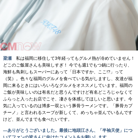
梁瀬
私は福岡に移住して3年経ってもグルメ熱が冷めていません！
どこのご飯屋さんも美味しすぎ！ 今でも週1でもつ鍋に行ったり、
海鮮も鳥刺しもスーパーにあって「日本ですか、ここ!?」って
（笑）。色々な福岡のグルメを食べている気がしますし、友達が福
岡に来るときにはいろいろなグルメをオススメしています。福岡の
ご飯が美味しいのは有名だと思うんですけど有名どころじゃなくて
ふらっと入ったお店でこそ、凄さを体感してほしいと思います。今
気に入っているのは博多一双という豚骨ラーメンです。「豚骨カプ
チーノ」と言われるスープが新しくて、めっちゃ並んでいるんです
けど、並んでまでも食べたいです。
―ありがとうございました。最後に地頭江さん、「半袖天使」につ
いてファンの皆さんに向けたコメントをお願いします。