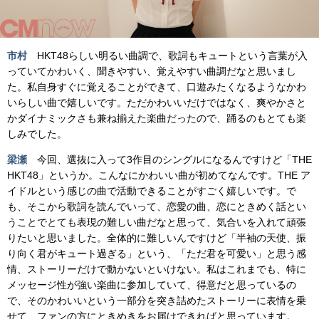
市村
HKT48らしい明るい曲調で、歌詞もキュートという言葉が入
っていてかわいく、聞きやすい、覚えやすい曲調だなと思いまし
た。私自身すぐに覚えることができて、口遊みたくなるようなかわ
いらしい曲で嬉しいです。ただかわいいだけではなく、爽やかさと
かダイナミックさも兼ね揃えた楽曲だったので、踊るのもとても楽
しみでした。
梁瀬
今回、選抜に入って3作目のシングルになるんですけど「THE
HKT48」というか。こんなにかわいい曲が初めてなんです。THE ア
イドルという感じの曲で活動できることがすごく嬉しいです。で
も、そこから歌詞を読んでいって、恋愛の曲、恋にときめく話とい
うことでとても表現の難しい曲だなと思って、気合いを入れて頑張
りたいと思いました。全体的に難しいんですけど「半袖の天使、振
り向く君がキュート過ぎる」という、「ただ君を可愛い」と思う感
情、ストーリーだけで動かないといけない。私はこれまでも、特に
メッセージ性が強い楽曲に参加していて、得意だと思っているの
で、そのかわいいという一部分を突き詰めたストーリーに表情を乗
せて、ファンの方にときめきをお届けできればと思っています。