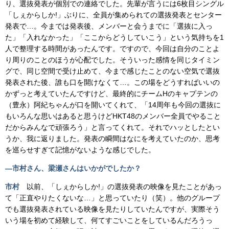
り、選抜発表が個別での連絡でした。先輩が言うには6枚目シングル
「しぇからしか!」ぶりに、全員が集められての選抜発表とセンター
発表で…。今までは発表後、メンバーと会うまでに「選抜に入っ
た」「入れなかった」「ここからどうしていこう」という気持ちを1
人で整理する時間があったんです。ですので、今回は自分のことよ
り周りのことのほうが心配でした。そういった感情を同じタイミン
グで、同じ空間で受け止めて、今まで感じたことのない空気で選抜
発表された後、誰も口を開けなくて…。この場をどうすればいいの
かずっと考えていたんですけど、最終的にチームHのキャプテンの
（豊永）阿紀ちゃんが口を開いてくれて、「14周年も今回の選抜に
もいろんな思いはあると思うけどHKT48のメンバー全員でやること
だからみんなで頑張ろう」と言ってくれて。それでハッとしたとい
うか、我に返りました。発表の瞬間はなにを考えていたのか、思考
を巡らせすぎて記憶がないような感じでした。
―市村さん、梁瀬さんはいかがでしたか？
市村
以前、「しぇからしか!」の選抜発表の映像を見たことがあっ
て「正直やりたくないな…」と思っていたり（笑）。他のグループ
でも選抜発表されている映像を見たりしていたんですが、実際そう
いう場を初めて経験して、何てすごいことをしているんだろうっ