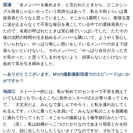
梁瀬
「全メンバーを集めます」と言われたときから、どこかシン
グル発表じゃないかっていう気持ちはあって、私も９割くらいは選
抜発表だろうなと思っていました。そこから1週間くらい、夜寝る度
に涙が止まらなくて不安な毎日を過ごしている中での選抜発表だっ
たので、名前が呼ばれたときは安心感でいっぱいでした。ただその
後の沈黙の時間や泣き始めるメンバーも隣にいて、ようやく安心し
ていられない、やっぱり悔しい思いをしているメンバーの分まで頑
張らないといけないし、そのメンバーに「やっぱり自分が入った方
が良かった」と思ってしまわせないよう、頑張らないといけないと
改めて気を引き締めました。
―
ありがとうございます。MVの撮影撮影現場でのエピソードはいか
がですか？
地頭江
ストーリー的には、私が初めてのセンターで不安を抱えて
いて1人ぼっちでいるところに前作センターの2人が寄り添ってくれ
て、「大丈夫だよ、みんなで楽しんでやろう」と私を連れ出してく
れるんです。バスに乗ったら全員いて、みんなが私のことを遊園地
に連れて行ってくれて…そこからの撮影はもう修学旅行みたいでし
た （笑）。私は結構かっこつけたがりなのであまり弱音とかを吐
いたり、顔に出したりしたくないタイプなのですが、それでもこう