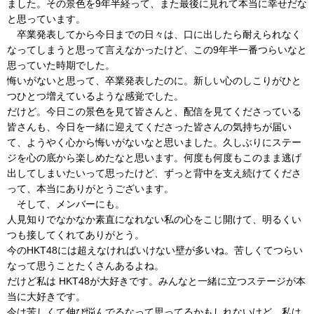
ました。その景色を9年半経って、また最後に見れて本当に幸せだな
と思っています。
卒業発表してから今日までの日々は、口に出したら耐えられなく
なってしまうと思って言えなかったけど、この9年半一番つらいなと
思っていた時期でした。
悔いがないと思って、卒業発表したのに。新しい心のしこりがひと
つひとつ増えているような感覚でした。
だけど。今日この景色を見て皆さんと、配信を見てくださっている
皆さんも、今日を一緒に迎えてくださった皆さんの気持ちが届い
て、ようやく心から悔いがないなと思いました。久しぶりにステー
ジを心の底から楽しめたなと思います。何度も何度もこのまま逃げ
出してしまいたいって思ったけど、ずっと背中を支え続けてくださ
って、本当にありがとうございます。
そして、メンバーにも。
人見知りでなかなか素直になれない私の心をこじ開けて、明るくい
つも接してくれてありがとう。
今のHKT48には超えなければいけない壁が多いね。苦しくてつらい
なって思うことたくさんあるよね。
だけど私は HKT48が大好きです。みんなと一緒に立つステージが本
当に大好きです。
今は苦しくて伸び悩んでるなって思ってるかもしれないけど、私は