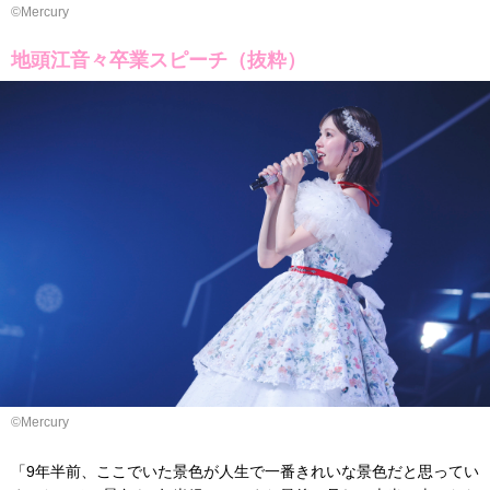
©Mercury
地頭江音々卒業スピーチ（抜粋）
©Mercury
「9年半前、ここでいた景色が人生で一番きれいな景色だと思ってい