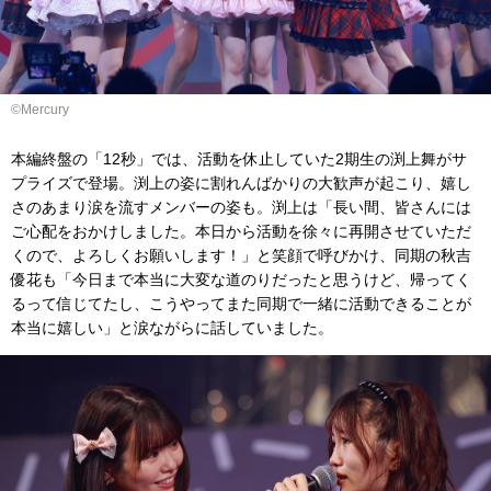
©Mercury
本編終盤の「12秒」では、活動を休止していた2期生の渕上舞がサ
プライズで登場。渕上の姿に割れんばかりの大歓声が起こり、嬉し
さのあまり涙を流すメンバーの姿も。渕上は「長い間、皆さんには
ご心配をおかけしました。本日から活動を徐々に再開させていただ
くので、よろしくお願いします！」と笑顔で呼びかけ、同期の秋吉
優花も「今日まで本当に大変な道のりだったと思うけど、帰ってく
るって信じてたし、こうやってまた同期で一緒に活動できることが
本当に嬉しい」と涙ながらに話していました。