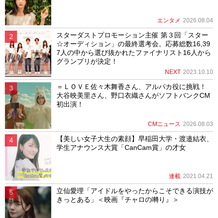
エンタメ
2026.08.04
スターダストプロモーション主催 第３回「スター
☆オーディション」の最終選考会。応募総数16,39
7人の中から選び抜かれたファイナリスト16人から
グランプリが決定！
NEXT
2023.10.10
＝ＬＯＶＥ佐々木舞香さん、アルパカ役に挑戦！
大谷映美里さん、野口衣織さんがソフトバンクCM
初出演！
CMニュース
2026.08.03
【美しい女子大生の素顔】早稲田大学・渡邉結衣、
学生アナウンス大賞「CanCam賞」の才女
連載
2021.04.21
立仙愛理「アイドルをやったからこそできる演技が
きっとある」＜映画『チャロの囀り』＞