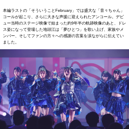
本編ラストの「そういうことFebruary」では盛大な「音々ちゃん」
コールが起こり、さらに大きな声援に迎えられたアンコール。デビ
ュー当時のステージ映像で始まった約9年半の軌跡映像のあと、ドレ
ス姿になって登場した地頭江は「夢ひとつ」を歌い上げ、家族やメ
ンバー、そしてファンの方々への感謝の言葉を涙ながらに伝えてい
ました。