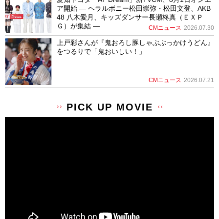
ア開始 ― ヘラルボニー松田崇弥・松田文登、AKB
48 八木愛月、キッズダンサー長瀬柊真（ＥＸＰ
Ｇ）が集結 ―
CMニュース
2026.07.30
上戸彩さんが『鬼おろし豚しゃぶぶっかけうどん』
をつるりで「鬼おいしい！」
CMニュース
2026.07.21
PICK UP MOVIE