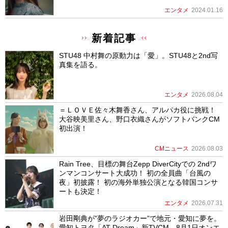
エンタメ
2024.01.16
新着記事
STU48 中村舞の原動力は「愛」。STU48と2nd写
真集を語る。
エンタメ
2026.08.04
＝ＬＯＶＥ佐々木舞香さん、アルパカ役に挑戦！
大谷映美里さん、野口衣織さんがソフトバンクCM
初出演！
CMニュース
2026.08.03
Rain Tree、目標の舞台Zepp DiverCityでの 2ndワ
ンマンコンサート大成功！ 初の全員曲「台風の
夜」初披露！ 初の海外単独公演となる韓国コンサ
ートも決定！
エンタメ
2026.07.31
岩田剛典が”夢のラジオカー”で地元・愛知に夢を。
愛知トヨタ「AT Dream」新TVCM、8月1日オンエ