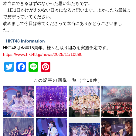
本当にできるはずのなかった思い出たちです。
1日1日かけがえのない日々になると思います。よかったら最後ま
で見守っていてください。
改めまして今日は来てくださって本当にありがとうございまし
た。」
─HKT48 information─
HKT48は今年15周年。様々な取り組みを実施予定です。
https://www.hkt48.jp/news/2025/11/10898
T
F
Li
Pi
wi
a
n
nt
この記事の画像一覧（全18件）
tt
c
e
er
er
e
e
b
st
o
o
k