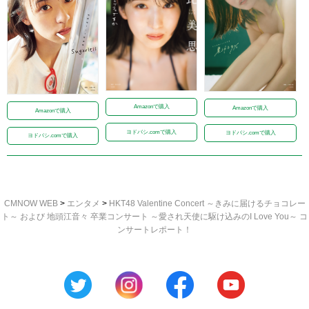
Amazonで購入
Amazonで購入
Amazonで購入
ヨドバシ.comで購入
ヨドバシ.comで購入
ヨドバシ.comで購入
CMNOW WEB
>
エンタメ
>
HKT48 Valentine Concert ～きみに届けるチョコレー
ト～ および 地頭江音々 卒業コンサート ～愛され天使に駆け込みのI Love You～ コ
ンサートレポート！