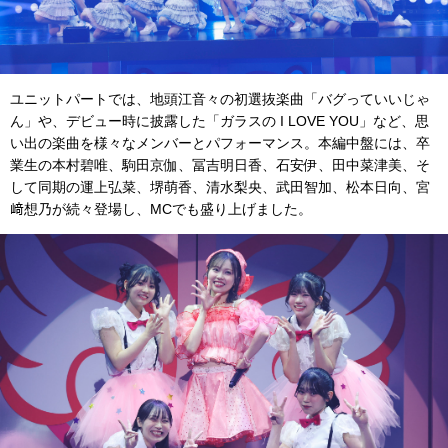
ユニットパートでは、地頭江音々の初選抜楽曲「バグっていいじゃ
ん」や、デビュー時に披露した「ガラスの I LOVE YOU」など、思
い出の楽曲を様々なメンバーとパフォーマンス。本編中盤には、卒
業生の本村碧唯、駒田京伽、冨吉明日香、石安伊、田中菜津美、そ
して同期の運上弘菜、堺萌香、清水梨央、武田智加、松本日向、宮
﨑想乃が続々登場し、MCでも盛り上げました。