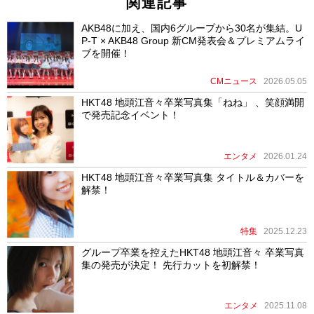
関連記事
AKB48に加え、国内6グループから30名が集結。U
P-T × AKB48 Group 新CM発表会＆プレミアムライ
ブを開催！
CMニュース
2026.05.05
HKT48 地頭江音々卒業写真集「ねね」 、笑顔満開
で発売記念イベント！
エンタメ
2026.01.24
HKT48 地頭江⾳々卒業写真集 タイトル＆カバーを
解禁！
特集
2025.12.23
グループ卒業を控えたHKT48 地頭江音々 卒業写真
集の発売が決定！ 先行カットを初解禁！
エンタメ
2025.11.08