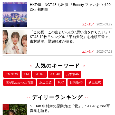
HKT48、NGT48 ら出演 「Boosty ファンまつり20
25」初開催！
エンタメ
2025.09.22
「この夏、この曲といっぱい思い出を作りたい」H
KT48 19枚目シングル「半袖天使」を地頭江音々、
市村愛里、梁瀬鈴雅が語る。
エンタメ
2025.07.18
人気のキーワード
CMNOW
CM
STU48
AKB48
乃木坂46
僕が⾒たかった⻘空
浜辺美波
TGC
日向坂46
新垣結衣
デイリーランキング
STU48 中村舞の原動力は「愛」。STU48と2nd写
真集を語る。