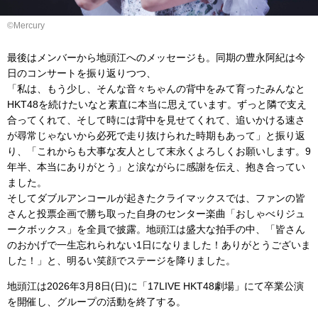
©Mercury
最後はメンバーから地頭江へのメッセージも。同期の豊永阿紀は今
日のコンサートを振り返りつつ、
「私は、もう少し、そんな音々ちゃんの背中をみて育ったみんなと
HKT48を続けたいなと素直に本当に思えています。ずっと隣で支え
合ってくれて、そして時には背中を見せてくれて、追いかける速さ
が尋常じゃないから必死で走り抜けられた時期もあって」と振り返
り、「これからも大事な友人として末永くよろしくお願いします。9
年半、本当にありがとう」
と涙ながらに感謝を伝え、抱き合ってい
ました。
そしてダブルアンコールが起きたクライマックスでは、ファンの皆
さんと投票企画で勝ち取った自身のセンター楽曲「おしゃべりジュ
ークボックス」を全員で披露。地頭江は盛大な拍手の中、「皆さん
のおかげで一生忘れられない1日になりました！ありがとうございま
した！」と、明るい笑顔でステージを降りました。
地頭江は2026年3月8日(日)に「17LIVE HKT48劇場」にて卒業公演
を開催し、グループの活動を終了する。