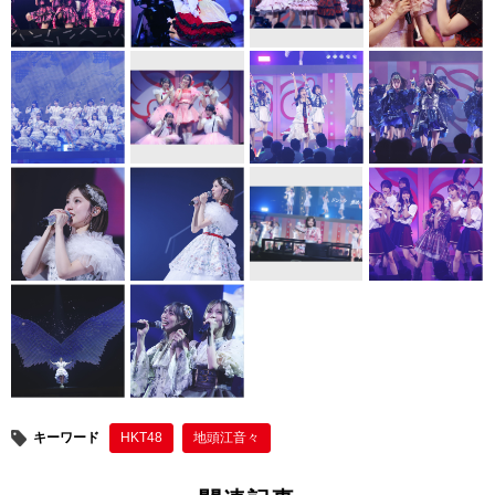
キーワード
HKT48
地頭江音々