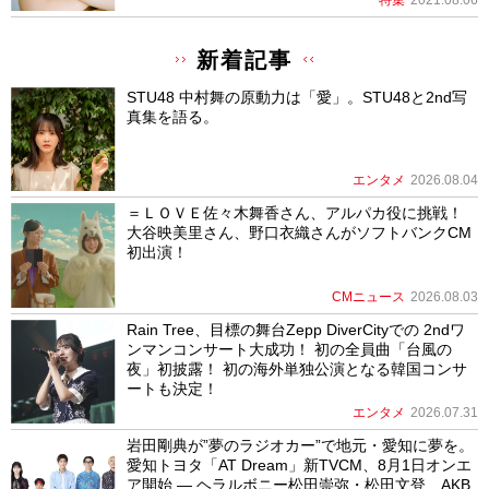
新着記事
STU48 中村舞の原動力は「愛」。STU48と2nd写
真集を語る。
エンタメ
2026.08.04
＝ＬＯＶＥ佐々木舞香さん、アルパカ役に挑戦！
大谷映美里さん、野口衣織さんがソフトバンクCM
初出演！
CMニュース
2026.08.03
Rain Tree、目標の舞台Zepp DiverCityでの 2ndワ
ンマンコンサート大成功！ 初の全員曲「台風の
夜」初披露！ 初の海外単独公演となる韓国コンサ
ートも決定！
エンタメ
2026.07.31
岩田剛典が”夢のラジオカー”で地元・愛知に夢を。
愛知トヨタ「AT Dream」新TVCM、8月1日オンエ
ア開始 ― ヘラルボニー松田崇弥・松田文登、AKB