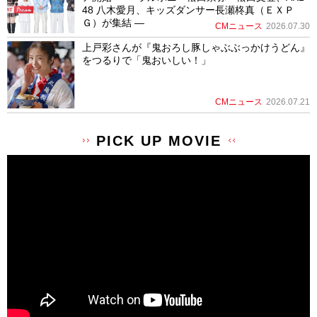
48 八木愛月、キッズダンサー長瀬柊真（ＥＸＰ
Ｇ）が集結 ―
CMニュース
2026.07.30
上戸彩さんが『鬼おろし豚しゃぶぶっかけうどん』
をつるりで「鬼おいしい！」
CMニュース
2026.07.21
PICK UP MOVIE