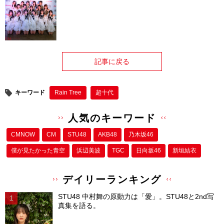
記事に戻る
キーワード
Rain Tree
超十代
人気のキーワード
CMNOW
CM
STU48
AKB48
乃木坂46
僕が⾒たかった⻘空
浜辺美波
TGC
日向坂46
新垣結衣
デイリーランキング
STU48 中村舞の原動力は「愛」。STU48と2nd写
真集を語る。