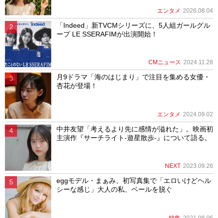
エンタメ
2026.08.04
「Indeed」新TVCMシリーズに、5人組ガールグル
ープ LE SSERAFIMが出演開始！
CMニュース
2024.11.28
月9ドラマ「海のはじまり」で注目を集める女優・
杏花が登場！
エンタメ
2024.09.02
中井友望「考えるより先に感情が溢れた」。映画初
主演作『サーチライト-遊星散歩-』について語る。
NEXT
2023.09.26
eggモデル・まぁみ、初写真集で「エロいけどヘル
シーな感じ」大人の私、ベールを脱ぐ
特集
2021.08.06