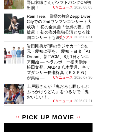
野口衣織さんがソフトバンクCM初
出演！
CMニュース
2026.08.03
Rain Tree、目標の舞台Zepp Diver
Cityでの 2ndワンマンコンサート大
成功！ 初の全員曲「台風の夜」初
披露！ 初の海外単独公演となる韓
国コンサートも決定！
エンタメ
2026.07.31
岩田剛典が”夢のラジオカー”で地
元・愛知に夢を。 愛知トヨタ「AT
Dream」新TVCM、8月1日オンエ
ア開始 ― ヘラルボニー松田崇弥・
松田文登、AKB48 八木愛月、キッ
ズダンサー長瀬柊真（ＥＸＰＧ）
が集結 ―
CMニュース
2026.07.30
上戸彩さんが『鬼おろし豚しゃぶ
ぶっかけうどん』をつるりで「鬼
おいしい！」
CMニュース
2026.07.21
PICK UP MOVIE