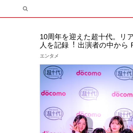
10周年を迎えた超⼗代。リアル
⼈を記録︕ 出演者の中から R
エンタメ