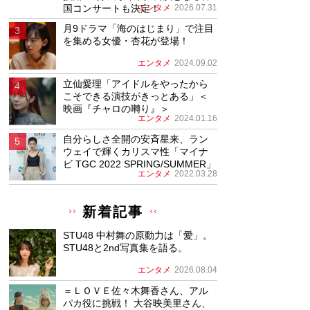
国コンサートも決定！
エンタメ
2026.07.31
月9ドラマ「海のはじまり」で注目
を集める女優・杏花が登場！
エンタメ
2024.09.02
立仙愛理「アイドルをやったから
こそできる演技がきっとある」＜
映画『チャロの囀り』＞
エンタメ
2024.01.16
自分らしさ全開の安斉星来、ラン
ウェイで輝くカリスマ性「マイナ
ビ TGC 2022 SPRING/SUMMER」
エンタメ
2022.03.28
新着記事
STU48 中村舞の原動力は「愛」。
STU48と2nd写真集を語る。
エンタメ
2026.08.04
＝ＬＯＶＥ佐々木舞香さん、アル
パカ役に挑戦！ 大谷映美里さん、