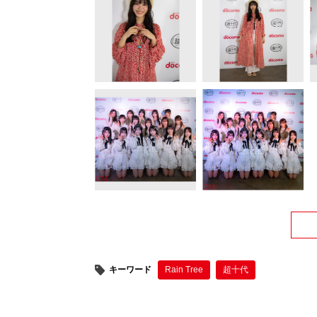
キーワード
Rain Tree
超十代