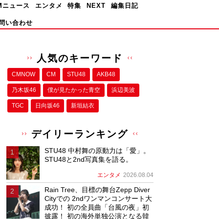
Mニュース
エンタメ
特集
NEXT
編集日記
問い合わせ
人気のキーワード
CMNOW
CM
STU48
AKB48
乃木坂46
僕が⾒たかった⻘空
浜辺美波
TGC
日向坂46
新垣結衣
デイリーランキング
STU48 中村舞の原動力は「愛」。
STU48と2nd写真集を語る。
エンタメ
2026.08.04
Rain Tree、目標の舞台Zepp Diver
Cityでの 2ndワンマンコンサート大
成功！ 初の全員曲「台風の夜」初
披露！ 初の海外単独公演となる韓