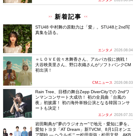
新着記事
STU48 中村舞の原動力は「愛」。STU48と2nd写
真集を語る。
エンタメ
2026.08.04
＝ＬＯＶＥ佐々木舞香さん、アルパカ役に挑戦！
大谷映美里さん、野口衣織さんがソフトバンクCM
初出演！
CMニュース
2026.08.03
Rain Tree、目標の舞台Zepp DiverCityでの 2ndワ
ンマンコンサート大成功！ 初の全員曲「台風の
夜」初披露！ 初の海外単独公演となる韓国コンサ
ートも決定！
エンタメ
2026.07.31
岩田剛典が”夢のラジオカー”で地元・愛知に夢を。
愛知トヨタ「AT Dream」新TVCM、8月1日オンエ
ア開始 ― ヘラルボニー松田崇弥・松田文登、AKB