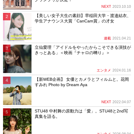
NEXT
2023.10.10
【美しい女子大生の素顔】早稲田大学・渡邉結衣、
学生アナウンス大賞「CanCam賞」の才女
連載
2021.04.21
立仙愛理「アイドルをやったからこそできる演技が
きっとある」＜映画『チャロの囀り』＞
エンタメ
2024.01.16
【新WEB企画】 女優とカメラとフィルムと。花岡
すみれ Photo by Dream Aya
NEXT
2022.04.07
STU48 中村舞の原動力は「愛」。STU48と2nd写
真集を語る。
エンタメ
2026.08.04