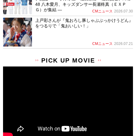
48 八木愛月、キッズダンサー長瀬柊真（ＥＸＰ
Ｇ）が集結 ―
CMニュース
2026.07.30
上戸彩さんが『鬼おろし豚しゃぶぶっかけうどん』
をつるりで「鬼おいしい！」
CMニュース
2026.07.21
PICK UP MOVIE