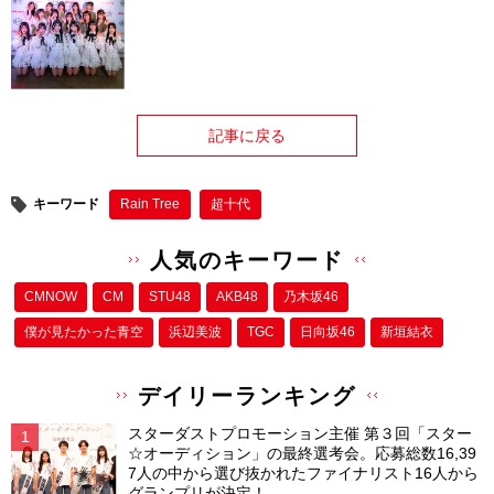
記事に戻る
キーワード
Rain Tree
超十代
人気のキーワード
CMNOW
CM
STU48
AKB48
乃木坂46
僕が⾒たかった⻘空
浜辺美波
TGC
日向坂46
新垣結衣
デイリーランキング
スターダストプロモーション主催 第３回「スター
☆オーディション」の最終選考会。応募総数16,39
7人の中から選び抜かれたファイナリスト16人から
グランプリが決定！