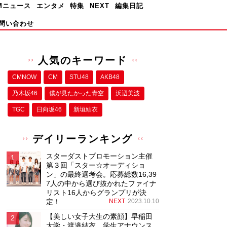
Mニュース
エンタメ
特集
NEXT
編集日記
問い合わせ
人気のキーワード
CMNOW
CM
STU48
AKB48
乃木坂46
僕が⾒たかった⻘空
浜辺美波
TGC
日向坂46
新垣結衣
デイリーランキング
スターダストプロモーション主催
第３回「スター☆オーディショ
ン」の最終選考会。応募総数16,39
7人の中から選び抜かれたファイナ
リスト16人からグランプリが決
定！
NEXT
2023.10.10
【美しい女子大生の素顔】早稲田
大学・渡邉結衣、学生アナウンス