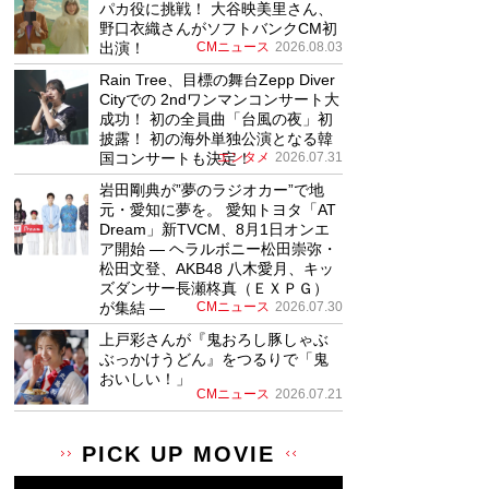
パカ役に挑戦！ 大谷映美里さん、
野口衣織さんがソフトバンクCM初
出演！
CMニュース
2026.08.03
Rain Tree、目標の舞台Zepp Diver
Cityでの 2ndワンマンコンサート大
成功！ 初の全員曲「台風の夜」初
披露！ 初の海外単独公演となる韓
国コンサートも決定！
エンタメ
2026.07.31
岩田剛典が”夢のラジオカー”で地
元・愛知に夢を。 愛知トヨタ「AT
Dream」新TVCM、8月1日オンエ
ア開始 ― ヘラルボニー松田崇弥・
松田文登、AKB48 八木愛月、キッ
ズダンサー長瀬柊真（ＥＸＰＧ）
が集結 ―
CMニュース
2026.07.30
上戸彩さんが『鬼おろし豚しゃぶ
ぶっかけうどん』をつるりで「鬼
おいしい！」
CMニュース
2026.07.21
PICK UP MOVIE