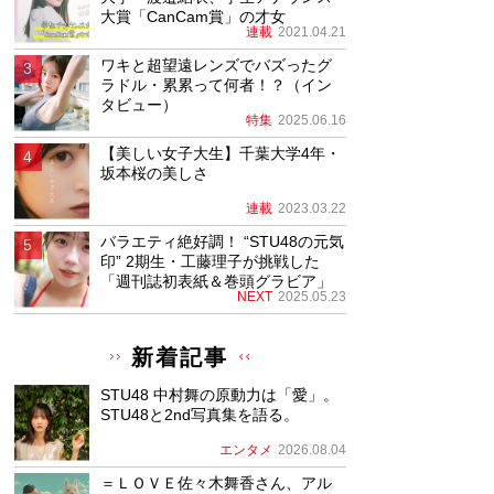
大賞「CanCam賞」の才女
連載
2021.04.21
ワキと超望遠レンズでバズったグ
ラドル・累累って何者！？（イン
タビュー）
特集
2025.06.16
【美しい女子大生】千葉大学4年・
坂本桜の美しさ
連載
2023.03.22
バラエティ絶好調！ “STU48の元気
印” 2期生・工藤理子が挑戦した
「週刊誌初表紙＆巻頭グラビア」
NEXT
2025.05.23
新着記事
STU48 中村舞の原動力は「愛」。
STU48と2nd写真集を語る。
エンタメ
2026.08.04
＝ＬＯＶＥ佐々木舞香さん、アル