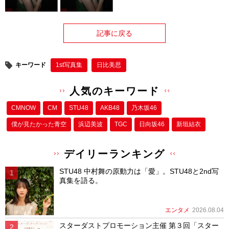
記事に戻る
キーワード
1st写真集
日比美思
人気のキーワード
CMNOW
CM
STU48
AKB48
乃木坂46
僕が⾒たかった⻘空
浜辺美波
TGC
日向坂46
新垣結衣
デイリーランキング
STU48 中村舞の原動力は「愛」。STU48と2nd写
真集を語る。
エンタメ
2026.08.04
スターダストプロモーション主催 第３回「スター