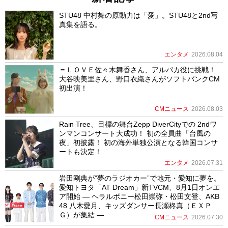
STU48 中村舞の原動力は「愛」。STU48と2nd写
真集を語る。
エンタメ
2026.08.04
＝ＬＯＶＥ佐々木舞香さん、アルパカ役に挑戦！
大谷映美里さん、野口衣織さんがソフトバンクCM
初出演！
CMニュース
2026.08.03
Rain Tree、目標の舞台Zepp DiverCityでの 2ndワ
ンマンコンサート大成功！ 初の全員曲「台風の
夜」初披露！ 初の海外単独公演となる韓国コンサ
ートも決定！
エンタメ
2026.07.31
岩田剛典が”夢のラジオカー”で地元・愛知に夢を。
愛知トヨタ「AT Dream」新TVCM、8月1日オンエ
ア開始 ― ヘラルボニー松田崇弥・松田文登、AKB
48 八木愛月、キッズダンサー長瀬柊真（ＥＸＰ
Ｇ）が集結 ―
CMニュース
2026.07.30