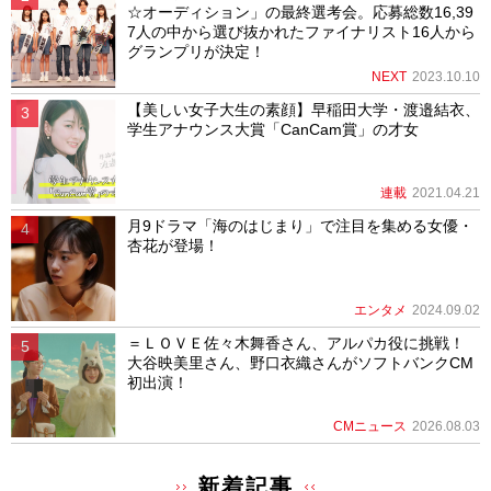
☆オーディション」の最終選考会。応募総数16,39
7人の中から選び抜かれたファイナリスト16人から
グランプリが決定！
NEXT
2023.10.10
【美しい女子大生の素顔】早稲田大学・渡邉結衣、
学生アナウンス大賞「CanCam賞」の才女
連載
2021.04.21
月9ドラマ「海のはじまり」で注目を集める女優・
杏花が登場！
エンタメ
2024.09.02
＝ＬＯＶＥ佐々木舞香さん、アルパカ役に挑戦！
大谷映美里さん、野口衣織さんがソフトバンクCM
初出演！
CMニュース
2026.08.03
新着記事