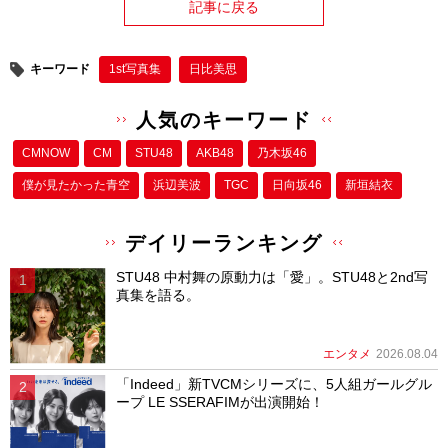
記事に戻る
キーワード
1st写真集
日比美思
人気のキーワード
CMNOW
CM
STU48
AKB48
乃木坂46
僕が⾒たかった⻘空
浜辺美波
TGC
日向坂46
新垣結衣
デイリーランキング
STU48 中村舞の原動力は「愛」。STU48と2nd写
真集を語る。
エンタメ
2026.08.04
「Indeed」新TVCMシリーズに、5人組ガールグル
ープ LE SSERAFIMが出演開始！