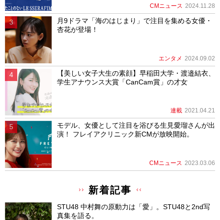
CMニュース
2024.11.28
月9ドラマ「海のはじまり」で注目を集める女優・
杏花が登場！
エンタメ
2024.09.02
【美しい女子大生の素顔】早稲田大学・渡邉結衣、
学生アナウンス大賞「CanCam賞」の才女
連載
2021.04.21
モデル、女優として注目を浴びる生見愛瑠さんが出
演！ フレイアクリニック新CMが放映開始。
CMニュース
2023.03.06
新着記事
STU48 中村舞の原動力は「愛」。STU48と2nd写
真集を語る。