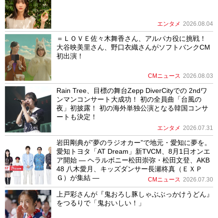
エンタメ
2026.08.04
＝ＬＯＶＥ佐々木舞香さん、アルパカ役に挑戦！
大谷映美里さん、野口衣織さんがソフトバンクCM
初出演！
CMニュース
2026.08.03
Rain Tree、目標の舞台Zepp DiverCityでの 2ndワ
ンマンコンサート大成功！ 初の全員曲「台風の
夜」初披露！ 初の海外単独公演となる韓国コンサ
ートも決定！
エンタメ
2026.07.31
岩田剛典が”夢のラジオカー”で地元・愛知に夢を。
愛知トヨタ「AT Dream」新TVCM、8月1日オンエ
ア開始 ― ヘラルボニー松田崇弥・松田文登、AKB
48 八木愛月、キッズダンサー長瀬柊真（ＥＸＰ
Ｇ）が集結 ―
CMニュース
2026.07.30
上戸彩さんが『鬼おろし豚しゃぶぶっかけうどん』
をつるりで「鬼おいしい！」