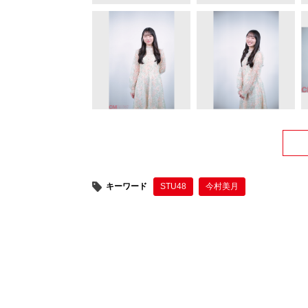
キーワード
STU48
今村美月