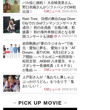
パカ役に挑戦！ 大谷映美里さん、
野口衣織さんがソフトバンクCM初
出演！
CMニュース
2026.08.03
Rain Tree、目標の舞台Zepp Diver
Cityでの 2ndワンマンコンサート大
成功！ 初の全員曲「台風の夜」初
披露！ 初の海外単独公演となる韓
国コンサートも決定！
エンタメ
2026.07.31
岩田剛典が”夢のラジオカー”で地
元・愛知に夢を。 愛知トヨタ「AT
Dream」新TVCM、8月1日オンエ
ア開始 ― ヘラルボニー松田崇弥・
松田文登、AKB48 八木愛月、キッ
ズダンサー長瀬柊真（ＥＸＰＧ）
が集結 ―
CMニュース
2026.07.30
上戸彩さんが『鬼おろし豚しゃぶ
ぶっかけうどん』をつるりで「鬼
おいしい！」
CMニュース
2026.07.21
PICK UP MOVIE