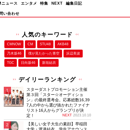
Mニュース
エンタメ
特集
NEXT
編集日記
問い合わせ
人気のキーワード
CMNOW
CM
STU48
AKB48
乃木坂46
僕が⾒たかった⻘空
浜辺美波
TGC
日向坂46
新垣結衣
デイリーランキング
スターダストプロモーション主催
第３回「スター☆オーディショ
ン」の最終選考会。応募総数16,39
7人の中から選び抜かれたファイナ
リスト16人からグランプリが決
定！
NEXT
2023.10.10
【美しい女子大生の素顔】早稲田
大学・渡邉結衣、学生アナウンス