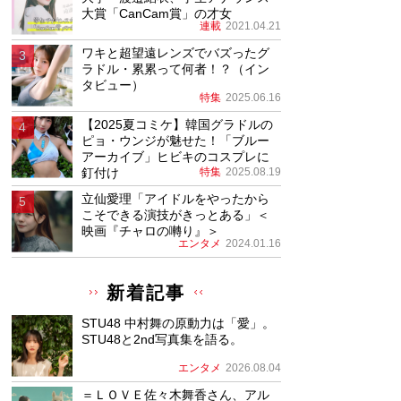
大賞「CanCam賞」の才女
連載
2021.04.21
ワキと超望遠レンズでバズったグ
ラドル・累累って何者！？（イン
タビュー）
特集
2025.06.16
【2025夏コミケ】韓国グラドルの
ピョ・ウンジが魅せた！「ブルー
アーカイブ」ヒビキのコスプレに
釘付け
特集
2025.08.19
立仙愛理「アイドルをやったから
こそできる演技がきっとある」＜
映画『チャロの囀り』＞
エンタメ
2024.01.16
新着記事
STU48 中村舞の原動力は「愛」。
STU48と2nd写真集を語る。
エンタメ
2026.08.04
＝ＬＯＶＥ佐々木舞香さん、アル