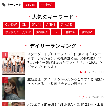
キーワード
STU48
今村美月
人気のキーワード
CMNOW
CM
STU48
AKB48
乃木坂46
僕が⾒たかった⻘空
浜辺美波
TGC
日向坂46
新垣結衣
デイリーランキング
スターダストプロモーション主催 第３回「スター
☆オーディション」の最終選考会。応募総数16,39
7人の中から選び抜かれたファイナリスト16人から
グランプリが決定！
NEXT
2023.10.10
立仙愛理「アイドルをやったからこそできる演技が
きっとある」＜映画『チャロの囀り』＞
エンタメ
2024.01.16
バラエティ絶好調！ “STU48の元気印” 2期生・工藤