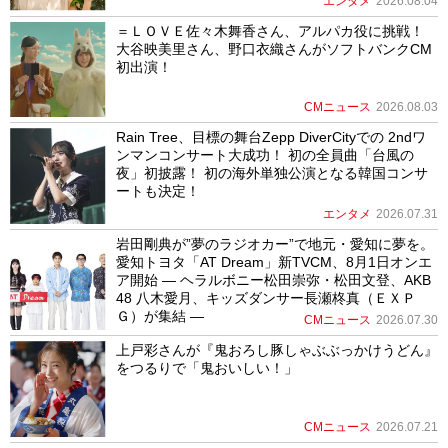
エンタメ
2026.08.04
＝ＬＯＶＥ佐々木舞香さん、アルパカ役に挑戦！
大谷映美里さん、野口衣織さんがソフトバンクCM
初出演！
CMニュース
2026.08.03
Rain Tree、目標の舞台Zepp DiverCityでの 2ndワ
ンマンコンサート大成功！ 初の全員曲「台風の
夜」初披露！ 初の海外単独公演となる韓国コンサ
ートも決定！
エンタメ
2026.07.31
岩田剛典が”夢のラジオカー”で地元・愛知に夢を。
愛知トヨタ「AT Dream」新TVCM、8月1日オンエ
ア開始 ― ヘラルボニー松田崇弥・松田文登、AKB
48 八木愛月、キッズダンサー長瀬柊真（ＥＸＰ
Ｇ）が集結 ―
CMニュース
2026.07.30
上戸彩さんが『鬼おろし豚しゃぶぶっかけうどん』
をつるりで「鬼おいしい！」
CMニュース
2026.07.21