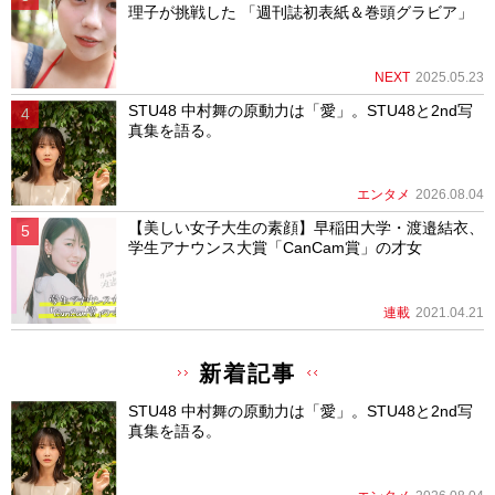
理子が挑戦した 「週刊誌初表紙＆巻頭グラビア」
NEXT
2025.05.23
STU48 中村舞の原動力は「愛」。STU48と2nd写
真集を語る。
エンタメ
2026.08.04
【美しい女子大生の素顔】早稲田大学・渡邉結衣、
学生アナウンス大賞「CanCam賞」の才女
連載
2021.04.21
新着記事
STU48 中村舞の原動力は「愛」。STU48と2nd写
真集を語る。