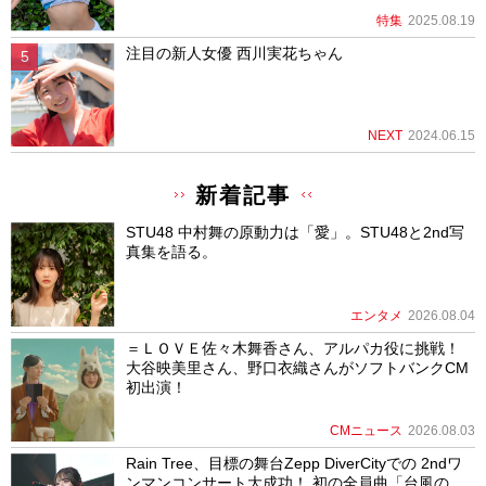
特集
2025.08.19
注目の新人女優 西川実花ちゃん
NEXT
2024.06.15
新着記事
STU48 中村舞の原動力は「愛」。STU48と2nd写
真集を語る。
エンタメ
2026.08.04
＝ＬＯＶＥ佐々木舞香さん、アルパカ役に挑戦！
大谷映美里さん、野口衣織さんがソフトバンクCM
初出演！
CMニュース
2026.08.03
Rain Tree、目標の舞台Zepp DiverCityでの 2ndワ
ンマンコンサート大成功！ 初の全員曲「台風の