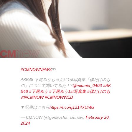
#CMNOWNEWS
!!?
AKB48 下尾みうちゃんに1st写真集「僕だけのも
の」について聞いてみた！?
@miumiu_0403
#AK
B48
#下尾みう
#下尾みう1st写真集
#僕だけのも
の
#CMNOW
#CMNOWWEB
▼記事はこちら
https://t.co/q1214XUh9x
— CMNOW (@genkosha_cmnow)
February 20,
2024