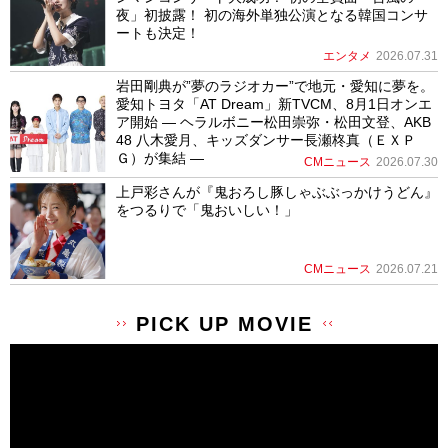
夜」初披露！ 初の海外単独公演となる韓国コンサ
ートも決定！
エンタメ
2026.07.31
岩田剛典が”夢のラジオカー”で地元・愛知に夢を。
愛知トヨタ「AT Dream」新TVCM、8月1日オンエ
ア開始 ― ヘラルボニー松田崇弥・松田文登、AKB
48 八木愛月、キッズダンサー長瀬柊真（ＥＸＰ
Ｇ）が集結 ―
CMニュース
2026.07.30
上戸彩さんが『鬼おろし豚しゃぶぶっかけうどん』
をつるりで「鬼おいしい！」
CMニュース
2026.07.21
PICK UP MOVIE