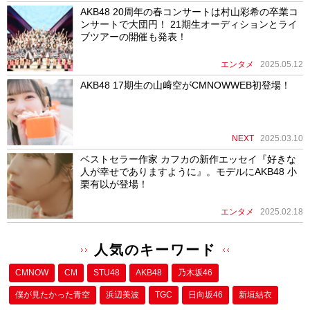
AKB48 20周年の春コンサートは村山彩希の卒業コ
ンサートで大団円！ 21期生オーディションとライ
ブツアーの開催も発表！
エンタメ
2025.05.12
AKB48 17期生の山﨑空がCMNOWWEB初登場！
NEXT
2025.03.10
ベストセラー作家 カフカの新作エッセイ『好きな
人が幸せでありますように』。モデルにAKB48 小
栗有以が登場！
エンタメ
2025.02.18
人気のキーワード
CMNOW
CM
STU48
AKB48
乃木坂46
僕が⾒たかった⻘空
浜辺美波
TGC
日向坂46
新垣結衣