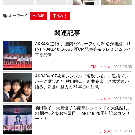
キーワード
AKB48
下尾みう
関連記事
AKB48に加え、国内6グループから30名が集結。U
P-T × AKB48 Group 新CM発表会＆プレミアムライ
ブを開催！
CMニュース
2026.05.05
AKB48の67枚目シングル『名残り桜』。選抜メン
バーに選ばれた 秋山由奈、新井彩永、八木愛月が
語る、新曲の魅力と21年目の決意！
エンタメ
2026.02.16
前田敦子・大島優子ら豪華レジェンドが大集結し、
21期生5名をお披露目！ AKB48 20周年記念コンサ
ート！
エンタメ
2026.02.03