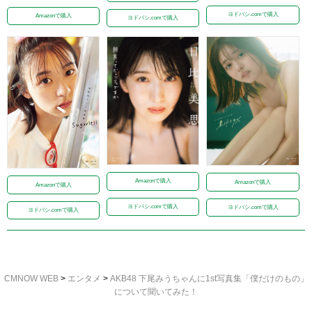
ヨドバシ.comで購入
Amazonで購入
ヨドバシ.comで購入
Amazonで購入
Amazonで購入
Amazonで購入
ヨドバシ.comで購入
ヨドバシ.comで購入
ヨドバシ.comで購入
CMNOW WEB
>
エンタメ
>
AKB48 下尾みうちゃんに1st写真集「僕だけのもの」
について聞いてみた！