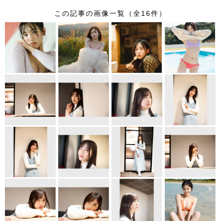
wi
a
n
nt
この記事の画像一覧（全16件）
tt
c
e
er
er
e
e
b
st
o
o
k