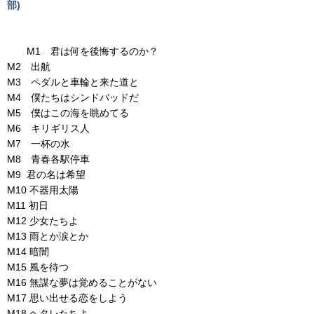
部)
M1 君は何を後悔するのか？
M2 出航
M3 ペダルと車輪と来た道と
M4 僕たちはシンドバッドだ
M5 僕はこの海を眺めてる
M6 キリギリス人
M7 一杯の水
M8 青春各駅停車
M9 君の名は希望
M10 不器用太陽
M11 初日
M12 少女たちよ
M13 雨とか涙とか
M14 暗闇
M15 風を待つ
M16 無謀な夢は覚めることがない
M17 思い出せる恋をしよう
M18 ヘタレたちよ