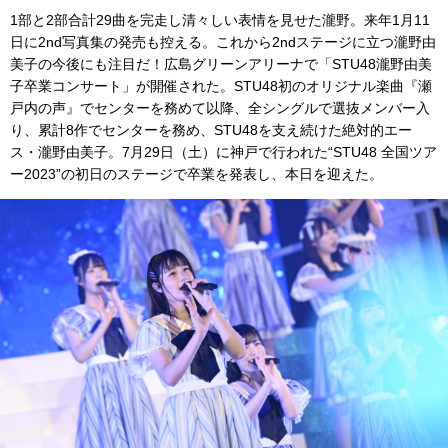
1部と2部合計29曲を完走し清々しい表情を見せた瀧野。来年1月11
日に2nd写真集の発売も控える。これから2ndステージに立つ瀧野由
美子の今後にも注目だ！広島グリーンアリーナで「STU48瀧野由美
子卒業コンサート」が開催された。STU48初のオリジナル楽曲『瀬
戸内の声』でセンターを務めて以降、全シングルで選抜メンバー入
り、累計8作でセンターを務め、STU48を支え続けた絶対的エー
ス・瀧野由美子。7月29日（土）に神戸で行われた“STU48 全国ツア
ー2023”の初日のステージで卒業を発表し、本日を迎えた。