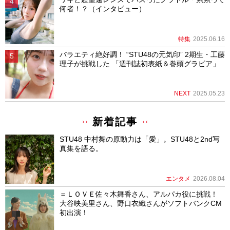
何者！？（インタビュー）
特集
2025.06.16
バラエティ絶好調！ “STU48の元気印” 2期生・工藤
理子が挑戦した 「週刊誌初表紙＆巻頭グラビア」
NEXT
2025.05.23
新着記事
STU48 中村舞の原動力は「愛」。STU48と2nd写
真集を語る。
エンタメ
2026.08.04
＝ＬＯＶＥ佐々木舞香さん、アルパカ役に挑戦！
大谷映美里さん、野口衣織さんがソフトバンクCM
初出演！