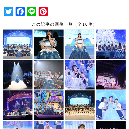
T
F
Li
Pi
wi
a
n
nt
この記事の画像一覧（全16件）
tt
c
e
er
er
e
e
b
st
o
o
k