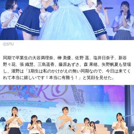
ⒸSTU
同期で卒業生の大谷満理奈、榊 美優、佐野 遥、塩井日奈子、新谷
野々花、張 織慧、三島遥香、藤原あずさ、森 果穂、矢野帆夏も登場
し、瀧野は「1期生は私のかけがえの無い同期なので、今日は来てく
れて本当に嬉しいです！本当に有難う！」と笑顔を見せた。