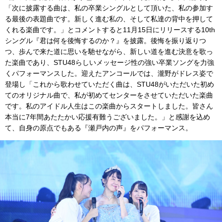
「次に披露する曲は、私の卒業シングルとして頂いた、私の参加す
る最後の表題曲です。新しく進む私の、そして私達の背中を押して
くれる楽曲です。」とコメントすると11月15日にリリースする10th
シングル『君は何を後悔するのか？』を披露。後悔を振り返りつ
つ、歩んで来た道に思いを馳せながら、新しい道を進む決意を歌っ
た楽曲であり、STU48らしいメッセージ性の強い卒業ソングを力強
くパフォーマンスした。迎えたアンコールでは、瀧野がドレス姿で
登場し「これから歌わせていただく曲は、STU48がいただいた初め
てのオリジナル曲で、私が初めてセンターをさせていただいた楽曲
です。私のアイドル人生はこの楽曲からスタートしました。皆さん
本当に7年間あたたかい応援有難うございました。」と感謝を込め
て、自身の原点でもある『瀬戸内の声』をパフォーマンス。