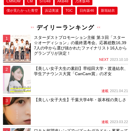
CMNOW
CM
STU48
AKB48
乃木坂46
僕が⾒たかった⻘空
浜辺美波
TGC
日向坂46
新垣結衣
デイリーランキング
スターダストプロモーション主催 第３回「スター
☆オーディション」の最終選考会。応募総数16,39
7人の中から選び抜かれたファイナリスト16人から
グランプリが決定！
NEXT
2023.10.10
【美しい女子大生の素顔】早稲田大学・渡邉結衣、
学生アナウンス大賞「CanCam賞」の才女
連載
2021.04.21
【美しい女子大生】千葉大学4年・坂本桜の美しさ
連載
2023.03.22
ワキと超望遠レンズでバズったグラドル・累累って