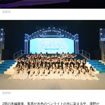
ⒸSTU
ⒸSTU
2部の本編最後、客席が水色のペンライトの光に染まる中、瀧野が