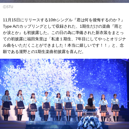
ⒸSTU
11月15日にリリースする10thシングル『君は何を後悔するのか？』
Type Aのカップリングとして収録された、1期生だけの楽曲『雨と
か涙とか』も初披露した。この日の為に準備された新衣装をまとっ
ての初披露に福田朱里は「私達１期生、7年目にしてやっとオリジナ
ル曲をいただくことができました！本当に嬉しいです！！」と、念
願である瀧野との1期生楽曲初披露を喜んだ。