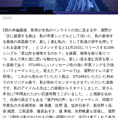
ⒸSTU
2部の本編最後、客席が水色のペンライトの光に染まる中、瀧野が
「次に披露する曲は、私の卒業シングルとして頂いた、私の参加す
る最後の表題曲です。新しく進む私の、そして私達の背中を押して
くれる楽曲です。」とコメントすると11月15日にリリースする10th
シングル『君は何を後悔するのか？』を披露。後悔を振り返りつ
つ、歩んで来た道に思いを馳せながら、新しい道を進む決意を歌っ
た楽曲であり、STU48らしいメッセージ性の強い卒業ソングを力強
くパフォーマンスした。迎えたアンコールでは、瀧野がドレス姿で
登場し「これから歌わせていただく曲は、STU48がいただいた初め
てのオリジナル曲で、私が初めてセンターをさせていただいた楽曲
です。私のアイドル人生はこの楽曲からスタートしました。皆さん
本当に7年間あたたかい応援有難うございました。」と感謝を込め
て、自身の原点でもある『瀬戸内の声』をパフォーマンス。同期で
卒業生の大谷満理奈、榊 美優、佐野 遥、塩井日奈子、新谷野々花、
張 織慧、三島遥香、藤原あずさ、森 果穂、矢野帆夏も登場し、瀧野
は「1期生は私のかけがえの無い同期なので、今日は来てくれて本当