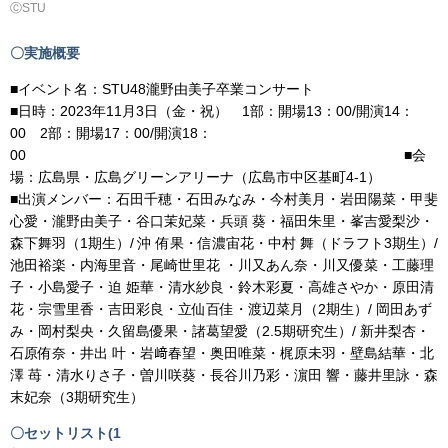
ⒸSTU
〇実施概要
■イベント名：STU48瀧野由美子卒業コンサート
■日時：2023年11月3日（金・祝） 1部：開場13：00/開演14：
00 2部：開場17：00/開演18：
00 ■会
場：広島県・広島グリーンアリーナ（広島市中区基町4-1）
■出演メンバー：石田千穂・石田みなみ・今村美月・岩田陽菜・甲斐
心愛・瀧野由美子・谷口茉妃菜・兵頭 葵・福田朱里・峯吉愛梨沙・
森下舞羽（1期生）/ 沖 侑果・信濃宙花・中村 舞（ドラフト3期生）/
池田裕楽・内海里音・尾崎世里花 ・川又あん奈・川又優菜・工藤理
子・小島愛子・迫 姫華・清水紗良・鈴木彩夏・高雄さやか・原田清
花・宗雪里香・吉田彩良・立仙百佳・渡辺菜月（2期生）/ 岡田あず
み・岡村梨央・久留島優果・諸葛望愛（2.5期研究生）/ 新井梨杏・
石原侑奈・井出 叶・岩﨑春望・奥田唯菜・梶原未羽・壁島結華・北
澤 苺・清水りさ子・曽川咲葵・長谷川乃彩・濵田 響・藤井里詠・森
末妃奈（3期研究生）
〇
セットリスト(1