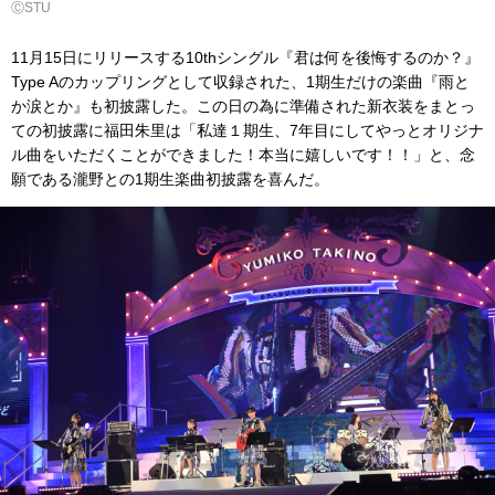
ⒸSTU
11月15日にリリースする10thシングル『君は何を後悔するのか？』
Type Aのカップリングとして収録された、1期生だけの楽曲『雨と
か涙とか』も初披露した。この日の為に準備された新衣装をまとっ
ての初披露に福田朱里は「私達１期生、7年目にしてやっとオリジナ
ル曲をいただくことができました！本当に嬉しいです！！」と、念
願である瀧野との1期生楽曲初披露を喜んだ。