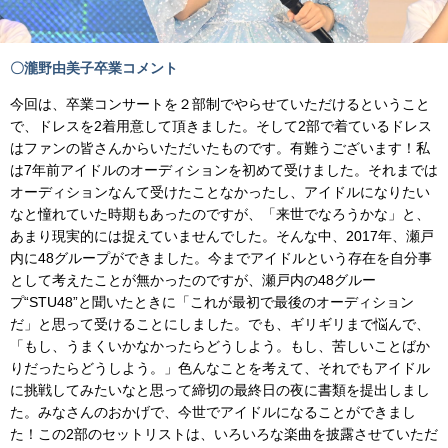
〇瀧野由美子卒業コメント
今回は、卒業コンサートを２部制でやらせていただけるということ
で、ドレスを2着用意して頂きました。そして2部で着ているドレス
はファンの皆さんからいただいたものです。有難うございます！私
は7年前アイドルのオーディションを初めて受けました。それまでは
オーディションなんて受けたことなかったし、アイドルになりたい
なと憧れていた時期もあったのですが、「来世でなろうかな」と、
あまり現実的には捉えていませんでした。そんな中、2017年、瀬戸
内に48グループができました。今までアイドルという存在を自分事
として考えたことが無かったのですが、瀬戸内の48グルー
プ“STU48”と聞いたときに「これが最初で最後のオーディション
だ」と思って受けることにしました。でも、ギリギリまで悩んで、
「もし、うまくいかなかったらどうしよう。もし、苦しいことばか
りだったらどうしよう。」色んなことを考えて、それでもアイドル
に挑戦してみたいなと思って締切の最終日の夜に書類を提出しまし
た。みなさんのおかげで、今世でアイドルになることができまし
た！この2部のセットリストは、いろいろな楽曲を披露させていただ