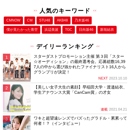
人気のキーワード
CMNOW
CM
STU48
AKB48
乃木坂46
僕が⾒たかった⻘空
浜辺美波
TGC
日向坂46
新垣結衣
デイリーランキング
スターダストプロモーション主催 第３回「スター
☆オーディション」の最終選考会。応募総数16,39
7人の中から選び抜かれたファイナリスト16人から
グランプリが決定！
NEXT
2023.10.10
【美しい女子大生の素顔】早稲田大学・渡邉結衣、
学生アナウンス大賞「CanCam賞」の才女
連載
2021.04.21
ワキと超望遠レンズでバズったグラドル・累累って
何者！？（インタビュー）