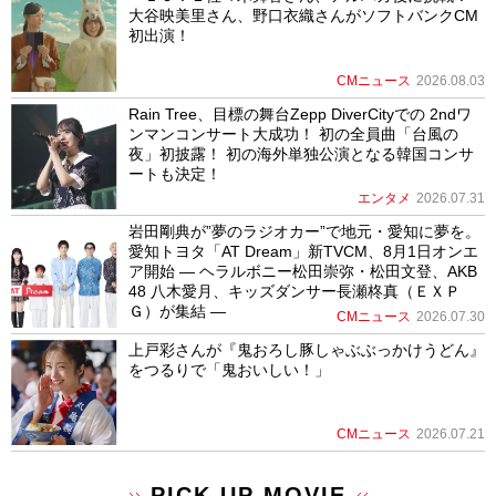
大谷映美里さん、野口衣織さんがソフトバンクCM
初出演！
CMニュース
2026.08.03
Rain Tree、目標の舞台Zepp DiverCityでの 2ndワ
ンマンコンサート大成功！ 初の全員曲「台風の
夜」初披露！ 初の海外単独公演となる韓国コンサ
ートも決定！
エンタメ
2026.07.31
岩田剛典が”夢のラジオカー”で地元・愛知に夢を。
愛知トヨタ「AT Dream」新TVCM、8月1日オンエ
ア開始 ― ヘラルボニー松田崇弥・松田文登、AKB
48 八木愛月、キッズダンサー長瀬柊真（ＥＸＰ
Ｇ）が集結 ―
CMニュース
2026.07.30
上戸彩さんが『鬼おろし豚しゃぶぶっかけうどん』
をつるりで「鬼おいしい！」
CMニュース
2026.07.21
PICK UP MOVIE