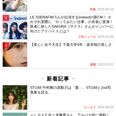
特集
2025.06.16
LE SSERAFIM 5人が出演するIndeedの新CM！ そ
れぞれ実際に「やってみたい仕事」の衣装に変身！
医者に扮したSAKURA（サクラ）さんがメンバーに
向けたアドバイスとは？
CMニュース
2025.01.08
【美しい女子大生】千葉大学4年・坂本桜の美しさ
連載
2023.03.22
新着記事
STU48 中村舞の原動力は「愛」。STU48と2nd写
真集を語る。
エンタメ
2026.08.04
＝ＬＯＶＥ佐々木舞香さん、アルパカ役に挑戦！