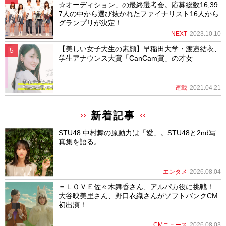
☆オーディション」の最終選考会。応募総数16,39
7人の中から選び抜かれたファイナリスト16人から
グランプリが決定！
NEXT
2023.10.10
【美しい女子大生の素顔】早稲田大学・渡邉結衣、
学生アナウンス大賞「CanCam賞」の才女
連載
2021.04.21
新着記事
STU48 中村舞の原動力は「愛」。STU48と2nd写
真集を語る。
エンタメ
2026.08.04
＝ＬＯＶＥ佐々木舞香さん、アルパカ役に挑戦！
大谷映美里さん、野口衣織さんがソフトバンクCM
初出演！
CMニュース
2026.08.03