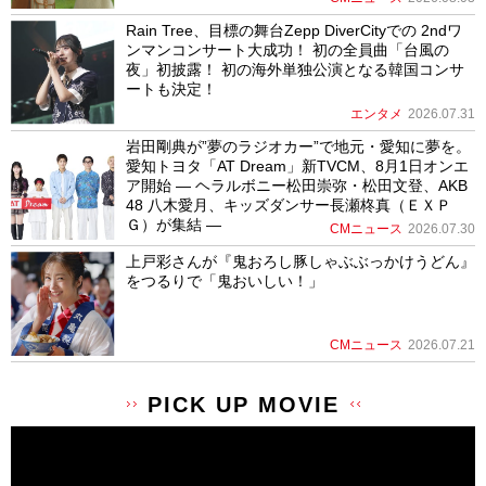
Rain Tree、目標の舞台Zepp DiverCityでの 2ndワ
ンマンコンサート大成功！ 初の全員曲「台風の
夜」初披露！ 初の海外単独公演となる韓国コンサ
ートも決定！
エンタメ
2026.07.31
岩田剛典が”夢のラジオカー”で地元・愛知に夢を。
愛知トヨタ「AT Dream」新TVCM、8月1日オンエ
ア開始 ― ヘラルボニー松田崇弥・松田文登、AKB
48 八木愛月、キッズダンサー長瀬柊真（ＥＸＰ
Ｇ）が集結 ―
CMニュース
2026.07.30
上戸彩さんが『鬼おろし豚しゃぶぶっかけうどん』
をつるりで「鬼おいしい！」
CMニュース
2026.07.21
PICK UP MOVIE