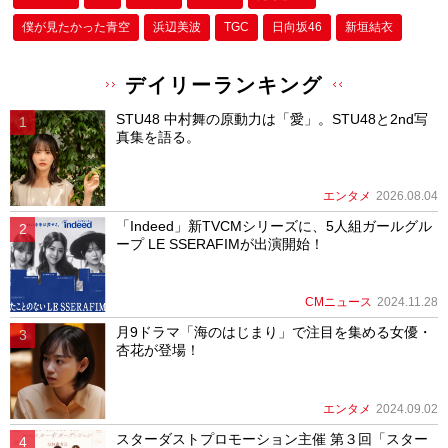
僕が⾒たかった⻘空
浜辺美波
TGC
日向坂46
新垣結衣
デイリーランキング
STU48 中村舞の原動力は「愛」。STU48と2nd写
真集を語る。
エンタメ
2026.08.04
「Indeed」新TVCMシリーズに、5人組ガールグル
ープ LE SSERAFIMが出演開始！
CMニュース
2024.11.28
月9ドラマ「海のはじまり」で注目を集める女優・
杏花が登場！
エンタメ
2024.09.02
スターダストプロモーション主催 第３回「スター