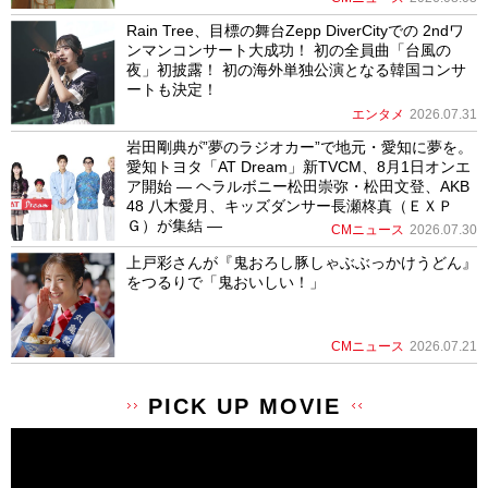
Rain Tree、目標の舞台Zepp DiverCityでの 2ndワ
ンマンコンサート大成功！ 初の全員曲「台風の
夜」初披露！ 初の海外単独公演となる韓国コンサ
ートも決定！
エンタメ
2026.07.31
岩田剛典が”夢のラジオカー”で地元・愛知に夢を。
愛知トヨタ「AT Dream」新TVCM、8月1日オンエ
ア開始 ― ヘラルボニー松田崇弥・松田文登、AKB
48 八木愛月、キッズダンサー長瀬柊真（ＥＸＰ
Ｇ）が集結 ―
CMニュース
2026.07.30
上戸彩さんが『鬼おろし豚しゃぶぶっかけうどん』
をつるりで「鬼おいしい！」
CMニュース
2026.07.21
PICK UP MOVIE