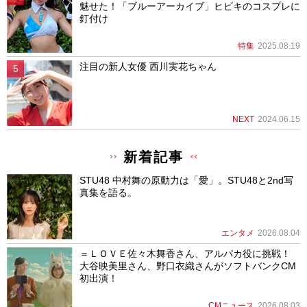
魅せた！「ブルーアーカイブ」ヒビキのコスプレに
釘付け
特集
2025.08.19
注目の新人女優 西川実花ちゃん
NEXT
2024.06.15
新着記事
STU48 中村舞の原動力は「愛」。STU48と2nd写
真集を語る。
エンタメ
2026.08.04
＝ＬＯＶＥ佐々木舞香さん、アルパカ役に挑戦！
大谷映美里さん、野口衣織さんがソフトバンクCM
初出演！
CMニュース
2026.08.03