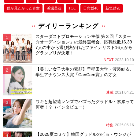
僕が⾒たかった⻘空
浜辺美波
TGC
日向坂46
新垣結衣
デイリーランキング
スターダストプロモーション主催 第３回「スター
☆オーディション」の最終選考会。応募総数16,39
7人の中から選び抜かれたファイナリスト16人から
グランプリが決定！
NEXT
2023.10.10
【美しい女子大生の素顔】早稲田大学・渡邉結衣、
学生アナウンス大賞「CanCam賞」の才女
連載
2021.04.21
ワキと超望遠レンズでバズったグラドル・累累って
何者！？（インタビュー）
特集
2025.06.16
【2025夏コミケ】韓国グラドルのピョ・ウンジが