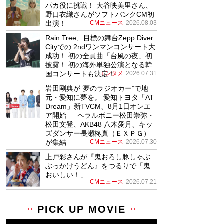
パカ役に挑戦！ 大谷映美里さん、
野口衣織さんがソフトバンクCM初
出演！
CMニュース
2026.08.03
Rain Tree、目標の舞台Zepp Diver
Cityでの 2ndワンマンコンサート大
成功！ 初の全員曲「台風の夜」初
披露！ 初の海外単独公演となる韓
国コンサートも決定！
エンタメ
2026.07.31
岩田剛典が”夢のラジオカー”で地
元・愛知に夢を。 愛知トヨタ「AT
Dream」新TVCM、8月1日オンエ
ア開始 ― ヘラルボニー松田崇弥・
松田文登、AKB48 八木愛月、キッ
ズダンサー長瀬柊真（ＥＸＰＧ）
が集結 ―
CMニュース
2026.07.30
上戸彩さんが『鬼おろし豚しゃぶ
ぶっかけうどん』をつるりで「鬼
おいしい！」
CMニュース
2026.07.21
PICK UP MOVIE