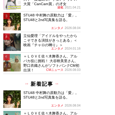
大賞「CanCam賞」の才女
連載
2021.04.21
STU48 中村舞の原動力は「愛」。
STU48と2nd写真集を語る。
エンタメ
2026.08.04
立仙愛理「アイドルをやったから
こそできる演技がきっとある」＜
映画『チャロの囀り』＞
エンタメ
2024.01.16
＝ＬＯＶＥ佐々木舞香さん、アル
パカ役に挑戦！ 大谷映美里さん、
野口衣織さんがソフトバンクCM初
出演！
CMニュース
2026.08.03
新着記事
STU48 中村舞の原動力は「愛」。
STU48と2nd写真集を語る。
エンタメ
2026.08.04
＝ＬＯＶＥ佐々木舞香さん、アル