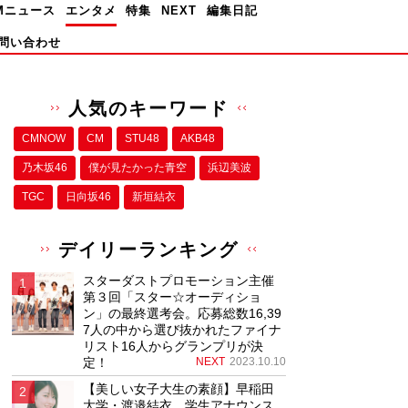
Mニュース
エンタメ
特集
NEXT
編集日記
問い合わせ
人気のキーワード
CMNOW
CM
STU48
AKB48
乃木坂46
僕が⾒たかった⻘空
浜辺美波
TGC
日向坂46
新垣結衣
デイリーランキング
スターダストプロモーション主催
第３回「スター☆オーディショ
ン」の最終選考会。応募総数16,39
7人の中から選び抜かれたファイナ
リスト16人からグランプリが決
定！
NEXT
2023.10.10
【美しい女子大生の素顔】早稲田
大学・渡邉結衣、学生アナウンス