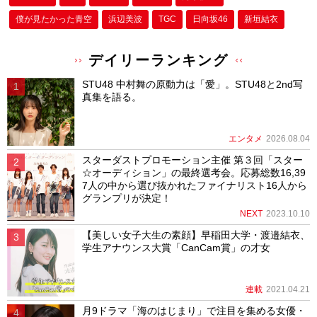
僕が⾒たかった⻘空
浜辺美波
TGC
日向坂46
新垣結衣
デイリーランキング
STU48 中村舞の原動力は「愛」。STU48と2nd写
真集を語る。
エンタメ
2026.08.04
スターダストプロモーション主催 第３回「スター
☆オーディション」の最終選考会。応募総数16,39
7人の中から選び抜かれたファイナリスト16人から
グランプリが決定！
NEXT
2023.10.10
【美しい女子大生の素顔】早稲田大学・渡邉結衣、
学生アナウンス大賞「CanCam賞」の才女
連載
2021.04.21
月9ドラマ「海のはじまり」で注目を集める女優・