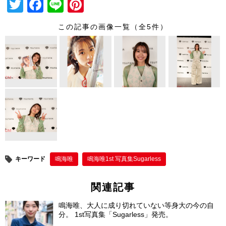
T
F
Li
Pi
wi
a
n
nt
この記事の画像一覧（全5件）
tt
c
e
er
er
e
e
b
st
o
o
k
キーワード
鳴海唯
鳴海唯1st 写真集Sugarless
関連記事
鳴海唯、大人に成り切れていない等身大の今の自
分。 1st写真集「Sugarless」発売。