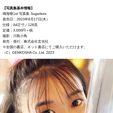
【写真集基本情報】
鳴海唯
1st
写真集
Sugarless
発売日：
2023
年
8
月
17
日
(
木）
仕様：
A4
正寸／
128
頁
定価：
3,000
円＋税
撮影：川島小鳥
発売・発行：株式会社玄光社
※全国の書店、ネット書店にてご購入いただけます。
（
C
）
GENKOSHA Co.,Ltd. 2023