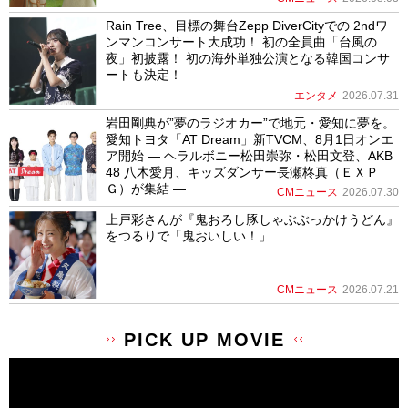
Rain Tree、目標の舞台Zepp DiverCityでの 2ndワ
ンマンコンサート大成功！ 初の全員曲「台風の
夜」初披露！ 初の海外単独公演となる韓国コンサ
ートも決定！
エンタメ
2026.07.31
岩田剛典が”夢のラジオカー”で地元・愛知に夢を。
愛知トヨタ「AT Dream」新TVCM、8月1日オンエ
ア開始 ― ヘラルボニー松田崇弥・松田文登、AKB
48 八木愛月、キッズダンサー長瀬柊真（ＥＸＰ
Ｇ）が集結 ―
CMニュース
2026.07.30
上戸彩さんが『鬼おろし豚しゃぶぶっかけうどん』
をつるりで「鬼おいしい！」
CMニュース
2026.07.21
PICK UP MOVIE