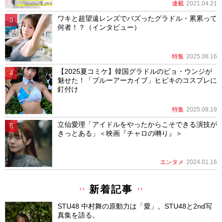
連載
2021.04.21
ワキと超望遠レンズでバズったグラドル・累累って
何者！？（インタビュー）
特集
2025.06.16
【2025夏コミケ】韓国グラドルのピョ・ウンジが
魅せた！「ブルーアーカイブ」ヒビキのコスプレに
釘付け
特集
2025.08.19
立仙愛理「アイドルをやったからこそできる演技が
きっとある」＜映画『チャロの囀り』＞
エンタメ
2024.01.16
新着記事
STU48 中村舞の原動力は「愛」。STU48と2nd写
真集を語る。