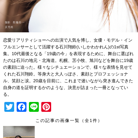
恋愛リアリティショーへの出演で人気を博し、女優・モデル・イン
フルエンサーとして活躍する石川翔鈴(いしかわかれん)の1st写真
集。10代最後となる「19歳の今」を表現するために、舞台に選ばれ
たのは石川の地元・北海道。札幌、苫小牧、旭川などを舞台に19歳
の素顔に迫った。様々なシチュエーションで、様々な表情を見せて
くれた石川翔鈴。等身大と大人っぽさ、素顔とプロフェッショナ
ル、笑顔と涙。20歳を目前に、これまで迷いながら突き進んできた
自身の道を証明するかのような、決意が詰まった一冊となってい
る。
T
F
Li
Pi
wi
a
n
nt
この記事の画像一覧（全1件）
tt
c
e
er
er
e
e