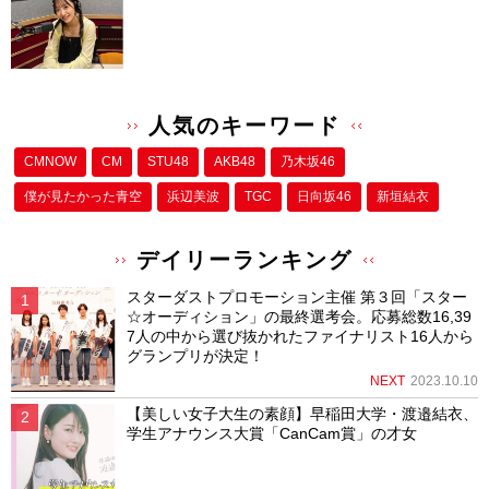
b
st
o
o
人気のキーワード
k
CMNOW
CM
STU48
AKB48
乃木坂46
僕が⾒たかった⻘空
浜辺美波
TGC
日向坂46
新垣結衣
デイリーランキング
スターダストプロモーション主催 第３回「スター
☆オーディション」の最終選考会。応募総数16,39
7人の中から選び抜かれたファイナリスト16人から
グランプリが決定！
NEXT
2023.10.10
【美しい女子大生の素顔】早稲田大学・渡邉結衣、
学生アナウンス大賞「CanCam賞」の才女