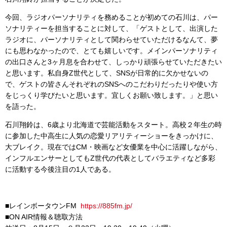
今回、ラジオパーソナリティを務めることが初めての石川は、パー
ソナリティーを担当することに対して、「ゲストとして、出演した
ラジオに、パーソナリティとして関わらせていただけるなんて、夢
にも思わなかったので、とても嬉しいです。メインパーソナリティ
の出口さんと3ヶ月息を合わせて、しっかり頑張らせていただきたい
と思います。私自身Z世代として、SNSが日常的に欠かせないの
で、ゲストの皆さんそれぞれのSNSへのこだわりだったりや使い方
をじっくり学びたいと思います。宜しくお願い致します。」と思い
を語った。
石川翔鈴は、6歳より北海道で芸能活動をスタート。高校２年生の時
に参加した中高生に人気の恋愛リアリティーショーをきっかけに、
大ブレイク。現在ではCM・映画など女優業を中心に活躍しながら、
インフルエンサーとしてもZ世代の代表としてバラエティなど多彩
に活動する今後注目の1人である。
■レインボータウンFM
https://885fm.jp/
■ON AIR情報＆聴取方法