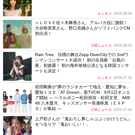
エンタメ
2026.08.04
＝ＬＯＶＥ佐々木舞香さん、アルパカ役に挑戦！
大谷映美里さん、野口衣織さんがソフトバンクCM
初出演！
CMニュース
2026.08.03
Rain Tree、目標の舞台Zepp DiverCityでの 2ndワ
ンマンコンサート大成功！ 初の全員曲「台風の
夜」初披露！ 初の海外単独公演となる韓国コンサ
ートも決定！
エンタメ
2026.07.31
岩田剛典が”夢のラジオカー”で地元・愛知に夢を。
愛知トヨタ「AT Dream」新TVCM、8月1日オンエ
ア開始 ― ヘラルボニー松田崇弥・松田文登、AKB
48 八木愛月、キッズダンサー長瀬柊真（ＥＸＰ
Ｇ）が集結 ―
CMニュース
2026.07.30
上戸彩さんが『鬼おろし豚しゃぶぶっかけうどん』
をつるりで「鬼おいしい！」