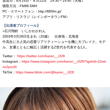
放送日：8月15日・８月22日 19:30～19:40（火曜）
聴取方法：FM88.5MH
PC・スマートフォン：http://885fm.jp/
アプリ：リスラジ（レインボータウンFM）
【出演者プロフィール】
○石川翔鈴 いしかわかれん
2003年3月28日生まれ（20歳） 出身地：北海道
中高生に大人気の恋愛リアリティーショーを機に大ブレイク。モデ
ル、女優とともに幅広く活躍するZ世代を代表する1人。
Twitter：
https://twitter.com/karen__i328
Instagram：
https://www.instagram.com/karen__i328/?igshid=10sei
xo2pzu0t
TikTok：
https://www.tiktok.com/@karen__i328