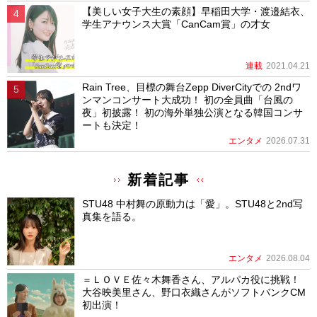
【美しい女子大生の素顔】早稲田大学・渡邉結衣、
学生アナウンス大賞「CanCam賞」の才女
連載
2021.04.21
Rain Tree、目標の舞台Zepp DiverCityでの 2ndワ
ンマンコンサート大成功！ 初の全員曲「台風の
夜」初披露！ 初の海外単独公演となる韓国コンサ
ートも決定！
エンタメ
2026.07.31
新着記事
STU48 中村舞の原動力は「愛」。STU48と2nd写
真集を語る。
エンタメ
2026.08.04
＝ＬＯＶＥ佐々木舞香さん、アルパカ役に挑戦！
大谷映美里さん、野口衣織さんがソフトバンクCM
初出演！