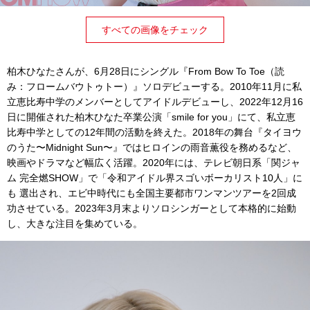
すべての画像をチェック
柏木ひなたさんが、6月28日にシングル『From Bow To Toe（読
み：フロームバウトゥトー）』ソロデビューする。2010年11月に私
立恵比寿中学のメンバーとしてアイドルデビューし、2022年12月16
日に開催された柏木ひなた卒業公演「smile for you」にて、私立恵
比寿中学としての12年間の活動を終えた。2018年の舞台『タイヨウ
のうた〜Midnight Sun〜』ではヒロインの雨音薫役を務めるなど、
映画やドラマなど幅広く活躍。2020年には、テレビ朝日系「関ジャ
ム 完全燃SHOW」で「令和アイドル界スゴいボーカリスト10人」に
も 選出され、エビ中時代にも全国主要都市ワンマンツアーを2回成
功させている。2023年3月末よりソロシンガーとして本格的に始動
し、大きな注目を集めている。