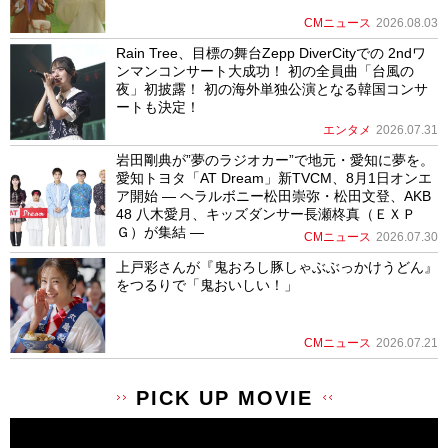
CMニュース
2026.08.03
Rain Tree、目標の舞台Zepp DiverCityでの 2ndワ
ンマンコンサート大成功！ 初の全員曲「台風の
夜」初披露！ 初の海外単独公演となる韓国コンサ
ートも決定！
エンタメ
2026.07.31
岩田剛典が”夢のラジオカー”で地元・愛知に夢を。
愛知トヨタ「AT Dream」新TVCM、8月1日オンエ
ア開始 ― ヘラルボニー松田崇弥・松田文登、AKB
48 八木愛月、キッズダンサー長瀬柊真（ＥＸＰ
Ｇ）が集結 ―
CMニュース
2026.07.30
上戸彩さんが『鬼おろし豚しゃぶぶっかけうどん』
をつるりで「鬼おいしい！」
CMニュース
2026.07.21
PICK UP MOVIE