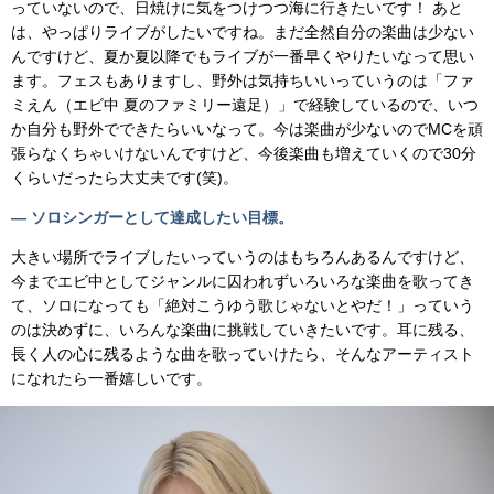
っていないので、日焼けに気をつけつつ海に行きたいです！ あと
は、やっぱりライブがしたいですね。まだ全然自分の楽曲は少ない
んですけど、夏か夏以降でもライブが一番早くやりたいなって思い
ます。フェスもありますし、野外は気持ちいいっていうのは「ファ
ミえん（エビ中 夏のファミリー遠足）」で経験しているので、いつ
か自分も野外でできたらいいなって。今は楽曲が少ないのでMCを頑
張らなくちゃいけないんですけど、今後楽曲も増えていくので30分
くらいだったら大丈夫です(笑)。
— ソロシンガーとして達成したい目標。
大きい場所でライブしたいっていうのはもちろんあるんですけど、
今までエビ中としてジャンルに囚われずいろいろな楽曲を歌ってき
て、ソロになっても「絶対こうゆう歌じゃないとやだ！」っていう
のは決めずに、いろんな楽曲に挑戦していきたいです。耳に残る、
長く人の心に残るような曲を歌っていけたら、そんなアーティスト
になれたら一番嬉しいです。