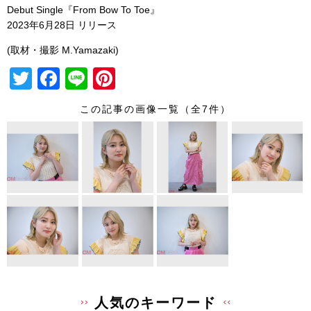
Debut Single『From Bow To Toe』
2023年6月28日 リリース
(取材・撮影 M.Yamazaki)
T
F
Li
Pi
wi
a
n
nt
この記事の画像一覧（全7件）
tt
c
e
er
er
e
e
b
st
o
o
k
人気のキーワード