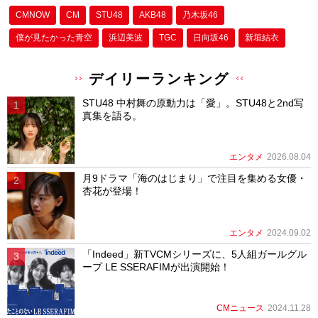
CMNOW
CM
STU48
AKB48
乃木坂46
僕が⾒たかった⻘空
浜辺美波
TGC
日向坂46
新垣結衣
デイリーランキング
STU48 中村舞の原動力は「愛」。STU48と2nd写
真集を語る。
エンタメ
2026.08.04
月9ドラマ「海のはじまり」で注目を集める女優・
杏花が登場！
エンタメ
2024.09.02
「Indeed」新TVCMシリーズに、5人組ガールグル
ープ LE SSERAFIMが出演開始！
CMニュース
2024.11.28