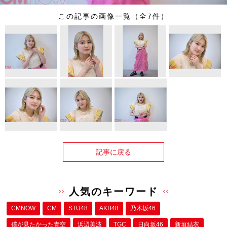
この記事の画像一覧（全7件）
記事に戻る
人気のキーワード
CMNOW
CM
STU48
AKB48
乃木坂46
僕が⾒たかった⻘空
浜辺美波
TGC
日向坂46
新垣結衣