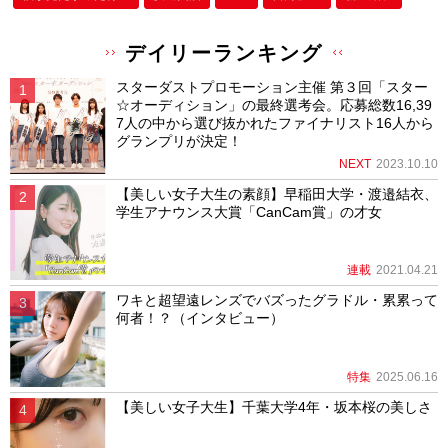
デイリーランキング
スターダストプロモーション主催 第３回「スター
☆オーディション」の最終選考会。応募総数16,39
7人の中から選び抜かれたファイナリスト16人から
グランプリが決定！
NEXT
2023.10.10
【美しい女子大生の素顔】早稲田大学・渡邉結衣、
学生アナウンス大賞「CanCam賞」の才女
連載
2021.04.21
ワキと超望遠レンズでバズったグラドル・累累って
何者！？（インタビュー）
特集
2025.06.16
【美しい女子大生】千葉大学4年・坂本桜の美しさ