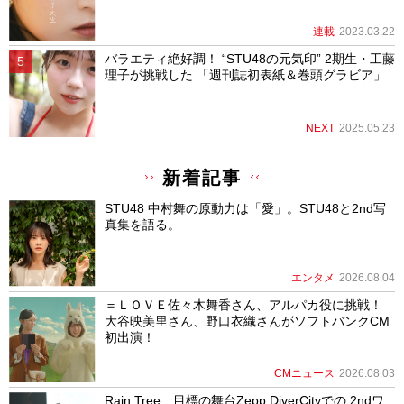
連載
2023.03.22
バラエティ絶好調！ “STU48の元気印” 2期生・工藤
理子が挑戦した 「週刊誌初表紙＆巻頭グラビア」
NEXT
2025.05.23
新着記事
STU48 中村舞の原動力は「愛」。STU48と2nd写
真集を語る。
エンタメ
2026.08.04
＝ＬＯＶＥ佐々木舞香さん、アルパカ役に挑戦！
大谷映美里さん、野口衣織さんがソフトバンクCM
初出演！
CMニュース
2026.08.03
Rain Tree、目標の舞台Zepp DiverCityでの 2ndワ