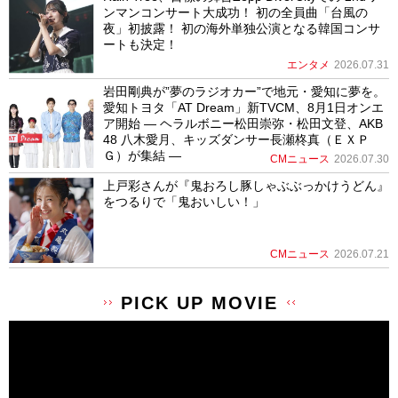
ンマンコンサート大成功！ 初の全員曲「台風の
夜」初披露！ 初の海外単独公演となる韓国コンサ
ートも決定！
エンタメ
2026.07.31
岩田剛典が”夢のラジオカー”で地元・愛知に夢を。
愛知トヨタ「AT Dream」新TVCM、8月1日オンエ
ア開始 ― ヘラルボニー松田崇弥・松田文登、AKB
48 八木愛月、キッズダンサー長瀬柊真（ＥＸＰ
Ｇ）が集結 ―
CMニュース
2026.07.30
上戸彩さんが『鬼おろし豚しゃぶぶっかけうどん』
をつるりで「鬼おいしい！」
CMニュース
2026.07.21
PICK UP MOVIE