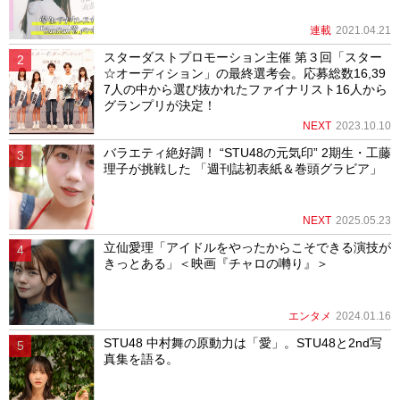
連載
2021.04.21
スターダストプロモーション主催 第３回「スター
☆オーディション」の最終選考会。応募総数16,39
7人の中から選び抜かれたファイナリスト16人から
グランプリが決定！
NEXT
2023.10.10
バラエティ絶好調！ “STU48の元気印” 2期生・工藤
理子が挑戦した 「週刊誌初表紙＆巻頭グラビア」
NEXT
2025.05.23
立仙愛理「アイドルをやったからこそできる演技が
きっとある」＜映画『チャロの囀り』＞
エンタメ
2024.01.16
STU48 中村舞の原動力は「愛」。STU48と2nd写
真集を語る。