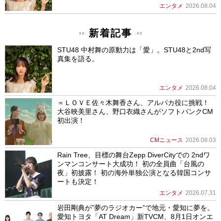
エンタメ
2026.08.04
新着記事
STU48 中村舞の原動力は「愛」。STU48と2nd写
真集を語る。
エンタメ
2026.08.04
＝ＬＯＶＥ佐々木舞香さん、アルパカ役に挑戦！
大谷映美里さん、野口衣織さんがソフトバンクCM
初出演！
CMニュース
2026.08.03
Rain Tree、目標の舞台Zepp DiverCityでの 2ndワ
ンマンコンサート大成功！ 初の全員曲「台風の
夜」初披露！ 初の海外単独公演となる韓国コンサ
ートも決定！
エンタメ
2026.07.31
岩田剛典が”夢のラジオカー”で地元・愛知に夢を。
愛知トヨタ「AT Dream」新TVCM、8月1日オンエ