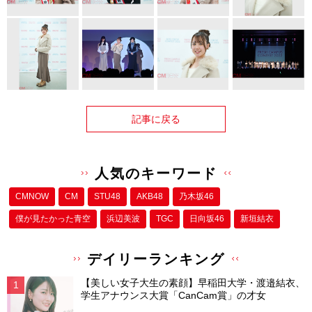
記事に戻る
人気のキーワード
CMNOW
CM
STU48
AKB48
乃木坂46
僕が⾒たかった⻘空
浜辺美波
TGC
日向坂46
新垣結衣
デイリーランキング
【美しい女子大生の素顔】早稲田大学・渡邉結衣、
学生アナウンス大賞「CanCam賞」の才女