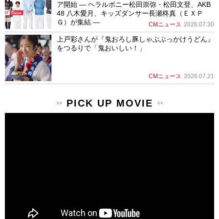
ア開始 ― ヘラルボニー松田崇弥・松田文登、AKB
48 八木愛月、キッズダンサー長瀬柊真（ＥＸＰ
Ｇ）が集結 ―
CMニュース
2026.07.30
上戸彩さんが『鬼おろし豚しゃぶぶっかけうどん』
をつるりで「鬼おいしい！」
CMニュース
2026.07.21
PICK UP MOVIE