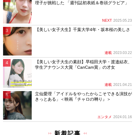
理子が挑戦した 「週刊誌初表紙＆巻頭グラビア」
NEXT
2025.05.23
【美しい女子大生】千葉大学4年・坂本桜の美しさ
連載
2023.03.22
【美しい女子大生の素顔】早稲田大学・渡邉結衣、
学生アナウンス大賞「CanCam賞」の才女
連載
2021.04.21
立仙愛理「アイドルをやったからこそできる演技が
きっとある」＜映画『チャロの囀り』＞
エンタメ
2024.01.16
新着記事