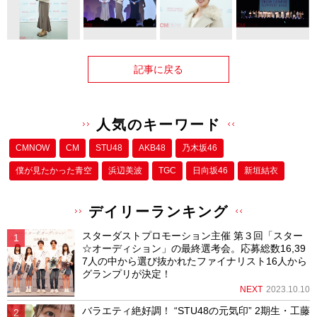
記事に戻る
人気のキーワード
CMNOW
CM
STU48
AKB48
乃木坂46
僕が⾒たかった⻘空
浜辺美波
TGC
日向坂46
新垣結衣
デイリーランキング
スターダストプロモーション主催 第３回「スター
☆オーディション」の最終選考会。応募総数16,39
7人の中から選び抜かれたファイナリスト16人から
グランプリが決定！
NEXT
2023.10.10
バラエティ絶好調！ “STU48の元気印” 2期生・工藤