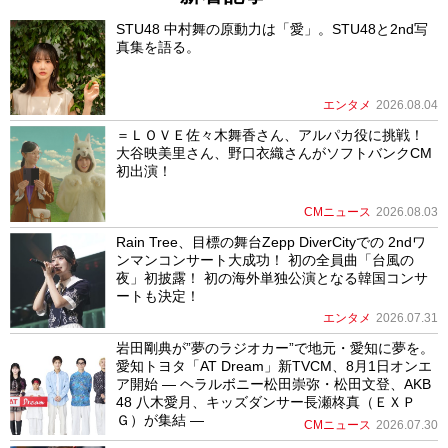
STU48 中村舞の原動力は「愛」。STU48と2nd写
真集を語る。
エンタメ
2026.08.04
＝ＬＯＶＥ佐々木舞香さん、アルパカ役に挑戦！
大谷映美里さん、野口衣織さんがソフトバンクCM
初出演！
CMニュース
2026.08.03
Rain Tree、目標の舞台Zepp DiverCityでの 2ndワ
ンマンコンサート大成功！ 初の全員曲「台風の
夜」初披露！ 初の海外単独公演となる韓国コンサ
ートも決定！
エンタメ
2026.07.31
岩田剛典が”夢のラジオカー”で地元・愛知に夢を。
愛知トヨタ「AT Dream」新TVCM、8月1日オンエ
ア開始 ― ヘラルボニー松田崇弥・松田文登、AKB
48 八木愛月、キッズダンサー長瀬柊真（ＥＸＰ
Ｇ）が集結 ―
CMニュース
2026.07.30