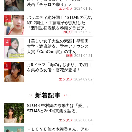
映画『チャロの囀り』＞
エンタメ
2024.01.16
バラエティ絶好調！ “STU48の元気
印” 2期生・工藤理子が挑戦した
「週刊誌初表紙＆巻頭グラビア」
NEXT
2025.05.23
【美しい女子大生の素顔】早稲田
大学・渡邉結衣、学生アナウンス
大賞「CanCam賞」の才女
連載
2021.04.21
月9ドラマ「海のはじまり」で注目
を集める女優・杏花が登場！
エンタメ
2024.09.02
新着記事
STU48 中村舞の原動力は「愛」。
STU48と2nd写真集を語る。
エンタメ
2026.08.04
＝ＬＯＶＥ佐々木舞香さん、アル