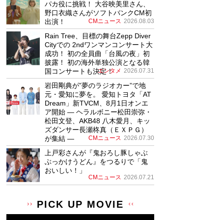
パカ役に挑戦！ 大谷映美里さん、
野口衣織さんがソフトバンクCM初
出演！
CMニュース
2026.08.03
Rain Tree、目標の舞台Zepp Diver
Cityでの 2ndワンマンコンサート大
成功！ 初の全員曲「台風の夜」初
披露！ 初の海外単独公演となる韓
国コンサートも決定！
エンタメ
2026.07.31
岩田剛典が”夢のラジオカー”で地
元・愛知に夢を。 愛知トヨタ「AT
Dream」新TVCM、8月1日オンエ
ア開始 ― ヘラルボニー松田崇弥・
松田文登、AKB48 八木愛月、キッ
ズダンサー長瀬柊真（ＥＸＰＧ）
が集結 ―
CMニュース
2026.07.30
上戸彩さんが『鬼おろし豚しゃぶ
ぶっかけうどん』をつるりで「鬼
おいしい！」
CMニュース
2026.07.21
PICK UP MOVIE