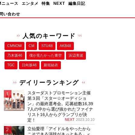
Mニュース
エンタメ
特集
NEXT
編集日記
問い合わせ
人気のキーワード
CMNOW
CM
STU48
AKB48
乃木坂46
僕が⾒たかった⻘空
浜辺美波
TGC
日向坂46
新垣結衣
デイリーランキング
スターダストプロモーション主催
第３回「スター☆オーディショ
ン」の最終選考会。応募総数16,39
7人の中から選び抜かれたファイナ
リスト16人からグランプリが決
定！
NEXT
2023.10.10
立仙愛理「アイドルをやったから
こそできる演技がきっとある」＜