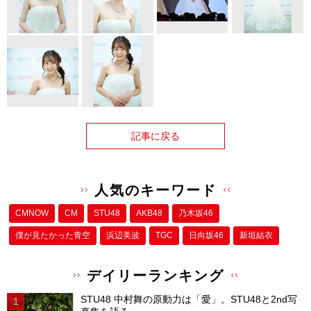
記事に戻る
人気のキーワード
CMNOW
CM
STU48
AKB48
乃木坂46
僕が⾒たかった⻘空
浜辺美波
TGC
日向坂46
新垣結衣
デイリーランキング
STU48 中村舞の原動力は「愛」。STU48と2nd写