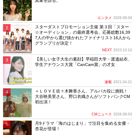
真集を語る。
エンタメ
2026.08.04
スターダストプロモーション主催 第３回「スター
☆オーディション」の最終選考会。応募総数16,39
7人の中から選び抜かれたファイナリスト16人から
グランプリが決定！
NEXT
2023.10.10
【美しい女子大生の素顔】早稲田大学・渡邉結衣、
学生アナウンス大賞「CanCam賞」の才女
連載
2021.04.21
＝ＬＯＶＥ佐々木舞香さん、アルパカ役に挑戦！
大谷映美里さん、野口衣織さんがソフトバンクCM
初出演！
CMニュース
2026.08.03
月9ドラマ「海のはじまり」で注目を集める女優・
杏花が登場！