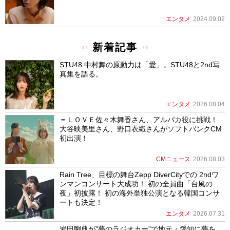
エンタメ
2024.09.02
新着記事
STU48 中村舞の原動力は「愛」。STU48と2nd写
真集を語る。
エンタメ
2026.08.04
＝ＬＯＶＥ佐々木舞香さん、アルパカ役に挑戦！
大谷映美里さん、野口衣織さんがソフトバンクCM
初出演！
CMニュース
2026.08.03
Rain Tree、目標の舞台Zepp DiverCityでの 2ndワ
ンマンコンサート大成功！ 初の全員曲「台風の
夜」初披露！ 初の海外単独公演となる韓国コンサ
ートも決定！
エンタメ
2026.07.31
岩田剛典が”夢のラジオカー”で地元・愛知に夢を。