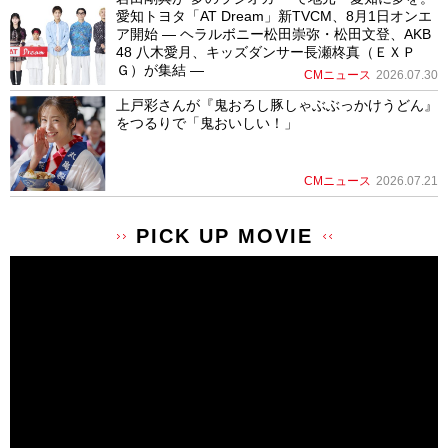
愛知トヨタ「AT Dream」新TVCM、8月1日オンエ
ア開始 ― ヘラルボニー松田崇弥・松田文登、AKB
48 八木愛月、キッズダンサー長瀬柊真（ＥＸＰ
Ｇ）が集結 ―
CMニュース
2026.07.30
上戸彩さんが『鬼おろし豚しゃぶぶっかけうどん』
をつるりで「鬼おいしい！」
CMニュース
2026.07.21
PICK UP MOVIE