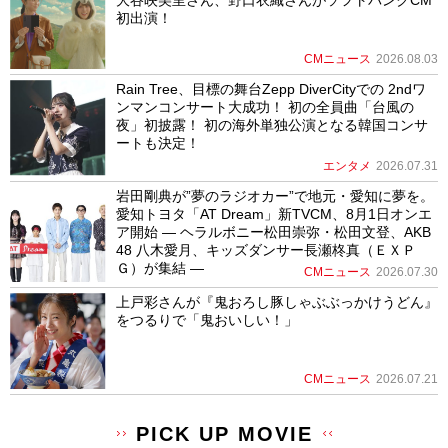
大谷映美里さん、野口衣織さんがソフトバンクCM
初出演！
CMニュース
2026.08.03
Rain Tree、目標の舞台Zepp DiverCityでの 2ndワ
ンマンコンサート大成功！ 初の全員曲「台風の
夜」初披露！ 初の海外単独公演となる韓国コンサ
ートも決定！
エンタメ
2026.07.31
岩田剛典が”夢のラジオカー”で地元・愛知に夢を。
愛知トヨタ「AT Dream」新TVCM、8月1日オンエ
ア開始 ― ヘラルボニー松田崇弥・松田文登、AKB
48 八木愛月、キッズダンサー長瀬柊真（ＥＸＰ
Ｇ）が集結 ―
CMニュース
2026.07.30
上戸彩さんが『鬼おろし豚しゃぶぶっかけうどん』
をつるりで「鬼おいしい！」
CMニュース
2026.07.21
PICK UP MOVIE