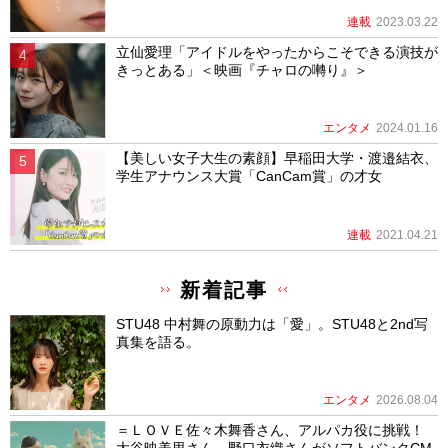
連載
2023.03.22
立仙愛理「アイドルをやったからこそできる演技が
きっとある」＜映画『チャロの囀り』＞
エンタメ
2024.01.16
【美しい女子大生の素顔】早稲田大学・渡邉結衣、
学生アナウンス大賞「CanCam賞」の才女
連載
2021.04.21
新着記事
STU48 中村舞の原動力は「愛」。STU48と2nd写
真集を語る。
エンタメ
2026.08.04
＝ＬＯＶＥ佐々木舞香さん、アルパカ役に挑戦！