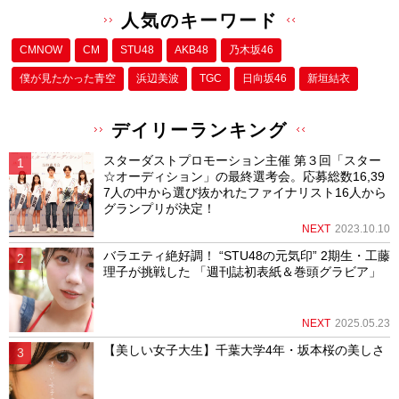
人気のキーワード
CMNOW
CM
STU48
AKB48
乃木坂46
僕が⾒たかった⻘空
浜辺美波
TGC
日向坂46
新垣結衣
デイリーランキング
スターダストプロモーション主催 第３回「スター
☆オーディション」の最終選考会。応募総数16,39
7人の中から選び抜かれたファイナリスト16人から
グランプリが決定！
NEXT
2023.10.10
バラエティ絶好調！ “STU48の元気印” 2期生・工藤
理子が挑戦した 「週刊誌初表紙＆巻頭グラビア」
NEXT
2025.05.23
【美しい女子大生】千葉大学4年・坂本桜の美しさ