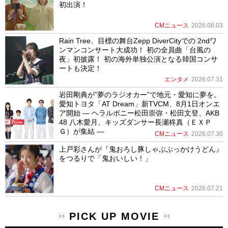
初出演！
CMニュース
2026.08.03
Rain Tree、目標の舞台Zepp DiverCityでの 2ndワ
ンマンコンサート大成功！ 初の全員曲「台風の
夜」初披露！ 初の海外単独公演となる韓国コンサ
ートも決定！
エンタメ
2026.07.31
岩田剛典が”夢のラジオカー”で地元・愛知に夢を。
愛知トヨタ「AT Dream」新TVCM、8月1日オンエ
ア開始 ― ヘラルボニー松田崇弥・松田文登、AKB
48 八木愛月、キッズダンサー長瀬柊真（ＥＸＰ
Ｇ）が集結 ―
CMニュース
2026.07.30
上戸彩さんが『鬼おろし豚しゃぶぶっかけうどん』
をつるりで「鬼おいしい！」
CMニュース
2026.07.21
PICK UP MOVIE