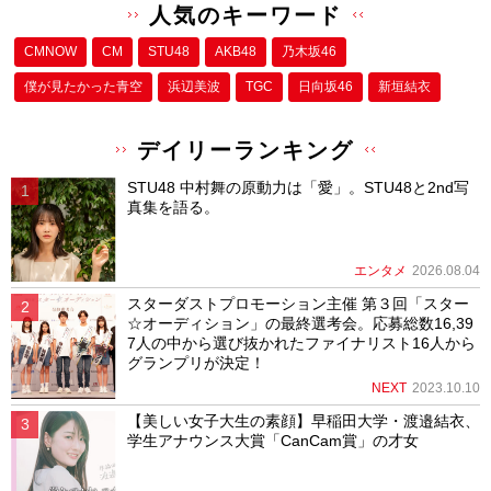
人気のキーワード
CMNOW
CM
STU48
AKB48
乃木坂46
僕が⾒たかった⻘空
浜辺美波
TGC
日向坂46
新垣結衣
デイリーランキング
STU48 中村舞の原動力は「愛」。STU48と2nd写
真集を語る。
エンタメ
2026.08.04
スターダストプロモーション主催 第３回「スター
☆オーディション」の最終選考会。応募総数16,39
7人の中から選び抜かれたファイナリスト16人から
グランプリが決定！
NEXT
2023.10.10
【美しい女子大生の素顔】早稲田大学・渡邉結衣、
学生アナウンス大賞「CanCam賞」の才女