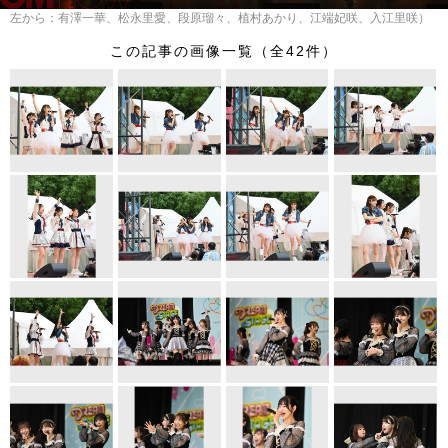
左から：有澤一華、松永里愛、段原瑠々、植村あかり、江端妃咲、入江里咲）
この記事の画像一覧（全42件）