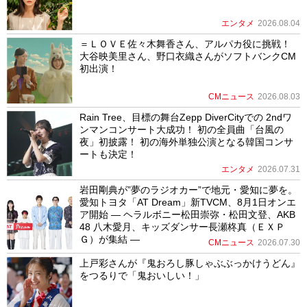
エンタメ
2026.08.04
＝ＬＯＶＥ佐々木舞香さん、アルパカ役に挑戦！
大谷映美里さん、野口衣織さんがソフトバンクCM
初出演！
CMニュース
2026.08.03
Rain Tree、目標の舞台Zepp DiverCityでの 2ndワ
ンマンコンサート大成功！ 初の全員曲「台風の
夜」初披露！ 初の海外単独公演となる韓国コンサ
ートも決定！
エンタメ
2026.07.31
岩田剛典が”夢のラジオカー”で地元・愛知に夢を。
愛知トヨタ「AT Dream」新TVCM、8月1日オンエ
ア開始 ― ヘラルボニー松田崇弥・松田文登、AKB
48 八木愛月、キッズダンサー長瀬柊真（ＥＸＰ
Ｇ）が集結 ―
CMニュース
2026.07.30
上戸彩さんが『鬼おろし豚しゃぶぶっかけうどん』
をつるりで「鬼おいしい！」