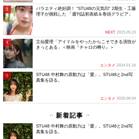
バラエティ絶好調！ “STU48の元気印” 2期生・工藤
理子が挑戦した 「週刊誌初表紙＆巻頭グラビア」
NEXT
2025.05.23
立仙愛理「アイドルをやったからこそできる演技が
きっとある」＜映画『チャロの囀り』＞
エンタメ
2024.01.16
STU48 中村舞の原動力は「愛」。STU48と2nd写
真集を語る。
エンタメ
2026.08.04
新着記事
STU48 中村舞の原動力は「愛」。STU48と2nd写
真集を語る。