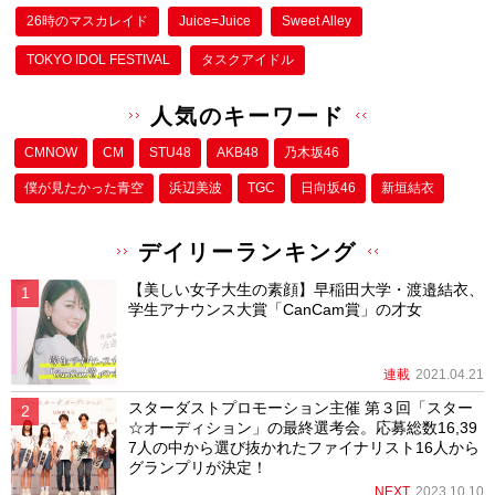
26時のマスカレイド
Juice=Juice
Sweet Alley
TOKYO IDOL FESTIVAL
タスクアイドル
人気のキーワード
CMNOW
CM
STU48
AKB48
乃木坂46
僕が⾒たかった⻘空
浜辺美波
TGC
日向坂46
新垣結衣
デイリーランキング
【美しい女子大生の素顔】早稲田大学・渡邉結衣、
学生アナウンス大賞「CanCam賞」の才女
連載
2021.04.21
スターダストプロモーション主催 第３回「スター
☆オーディション」の最終選考会。応募総数16,39
7人の中から選び抜かれたファイナリスト16人から
グランプリが決定！
NEXT
2023.10.10