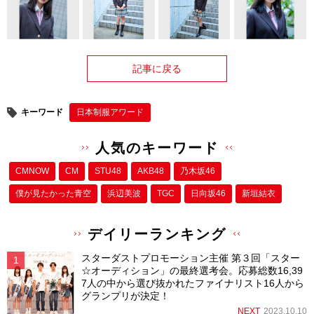
記事に戻る
キーワード
日本制服アワード
人気のキーワード
CMNOW
CM
STU48
AKB48
乃木坂46
僕が⾒たかった⻘空
浜辺美波
TGC
日向坂46
新垣結衣
デイリーランキング
スターダストプロモーション主催 第３回「スター
☆オーディション」の最終選考会。応募総数16,39
7人の中から選び抜かれたファイナリスト16人から
グランプリが決定！
NEXT
2023.10.10