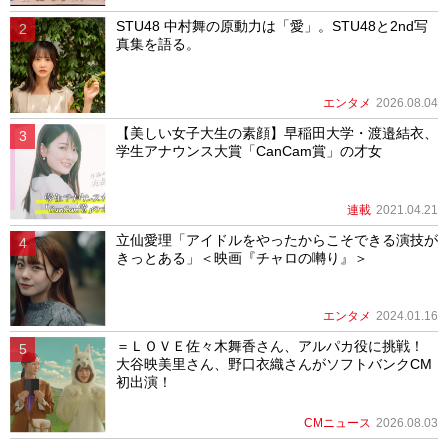
STU48 中村舞の原動力は「愛」。STU48と2nd写
真集を語る。
エンタメ
2026.08.04
【美しい女子大生の素顔】早稲田大学・渡邉結衣、
学生アナウンス大賞「CanCam賞」の才女
連載
2021.04.21
立仙愛理「アイドルをやったからこそできる演技が
きっとある」＜映画『チャロの囀り』＞
エンタメ
2024.01.16
＝ＬＯＶＥ佐々木舞香さん、アルパカ役に挑戦！
大谷映美里さん、野口衣織さんがソフトバンクCM
初出演！
CMニュース
2026.08.03