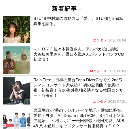
新着記事
STU48 中村舞の原動力は「愛」。STU48と2nd写
真集を語る。
エンタメ
2026.08.04
＝ＬＯＶＥ佐々木舞香さん、アルパカ役に挑戦！
大谷映美里さん、野口衣織さんがソフトバンクCM
初出演！
CMニュース
2026.08.03
Rain Tree、目標の舞台Zepp DiverCityでの 2ndワ
ンマンコンサート大成功！ 初の全員曲「台風の
夜」初披露！ 初の海外単独公演となる韓国コンサ
ートも決定！
エンタメ
2026.07.31
岩田剛典が”夢のラジオカー”で地元・愛知に夢を。
愛知トヨタ「AT Dream」新TVCM、8月1日オンエ
ア開始 ― ヘラルボニー松田崇弥・松田文登、AKB
48 八木愛月、キッズダンサー長瀬柊真（ＥＸＰ