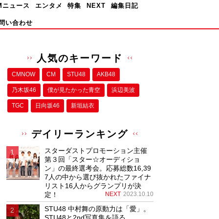
Mニュース
エンタメ
特集
NEXT
編集日記
問い合わせ
人気のキーワード
CMNOW
CM
STU48
AKB48
乃木坂46
僕が⾒たかった⻘空
浜辺美波
TGC
日向坂46
新垣結衣
デイリーランキング
スターダストプロモーション主催
第３回「スター☆オーディショ
ン」の最終選考会。応募総数16,39
7人の中から選び抜かれたファイナ
リスト16人からグランプリが決
定！
NEXT
2023.10.10
STU48 中村舞の原動力は「愛」。
STU48と2nd写真集を語る。