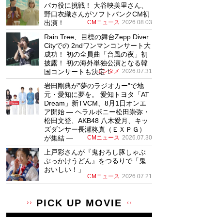
パカ役に挑戦！ 大谷映美里さん、
野口衣織さんがソフトバンクCM初
出演！
CMニュース
2026.08.03
Rain Tree、目標の舞台Zepp Diver
Cityでの 2ndワンマンコンサート大
成功！ 初の全員曲「台風の夜」初
披露！ 初の海外単独公演となる韓
国コンサートも決定！
エンタメ
2026.07.31
岩田剛典が”夢のラジオカー”で地
元・愛知に夢を。 愛知トヨタ「AT
Dream」新TVCM、8月1日オンエ
ア開始 ― ヘラルボニー松田崇弥・
松田文登、AKB48 八木愛月、キッ
ズダンサー長瀬柊真（ＥＸＰＧ）
が集結 ―
CMニュース
2026.07.30
上戸彩さんが『鬼おろし豚しゃぶ
ぶっかけうどん』をつるりで「鬼
おいしい！」
CMニュース
2026.07.21
PICK UP MOVIE