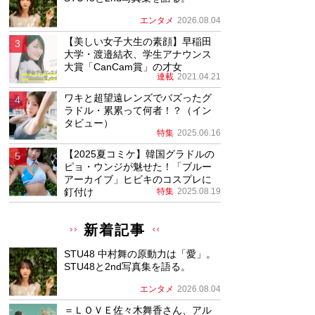
エンタメ
2026.08.04
【美しい女子大生の素顔】早稲田
大学・渡邉結衣、学生アナウンス
大賞「CanCam賞」の才女
連載
2021.04.21
ワキと超望遠レンズでバズったグ
ラドル・累累って何者！？（イン
タビュー）
特集
2025.06.16
【2025夏コミケ】韓国グラドルの
ピョ・ウンジが魅せた！「ブルー
アーカイブ」ヒビキのコスプレに
釘付け
特集
2025.08.19
新着記事
STU48 中村舞の原動力は「愛」。
STU48と2nd写真集を語る。
エンタメ
2026.08.04
＝ＬＯＶＥ佐々木舞香さん、アル