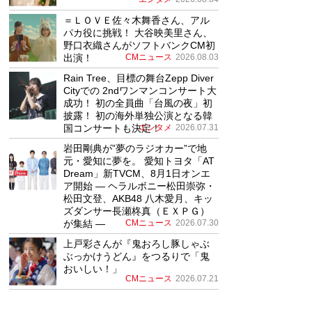
＝ＬＯＶＥ佐々木舞香さん、アル
パカ役に挑戦！ 大谷映美里さん、
野口衣織さんがソフトバンクCM初
出演！
CMニュース
2026.08.03
Rain Tree、目標の舞台Zepp Diver
Cityでの 2ndワンマンコンサート大
成功！ 初の全員曲「台風の夜」初
披露！ 初の海外単独公演となる韓
国コンサートも決定！
エンタメ
2026.07.31
岩田剛典が”夢のラジオカー”で地
元・愛知に夢を。 愛知トヨタ「AT
Dream」新TVCM、8月1日オンエ
ア開始 ― ヘラルボニー松田崇弥・
松田文登、AKB48 八木愛月、キッ
ズダンサー長瀬柊真（ＥＸＰＧ）
が集結 ―
CMニュース
2026.07.30
上戸彩さんが『鬼おろし豚しゃぶ
ぶっかけうどん』をつるりで「鬼
おいしい！」
CMニュース
2026.07.21