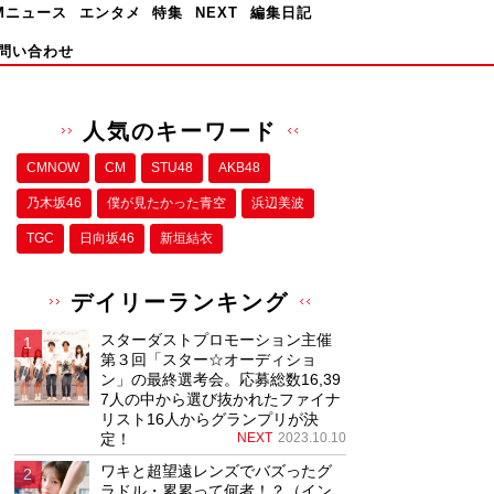
Mニュース
エンタメ
特集
NEXT
編集日記
問い合わせ
人気のキーワード
CMNOW
CM
STU48
AKB48
乃木坂46
僕が⾒たかった⻘空
浜辺美波
TGC
日向坂46
新垣結衣
デイリーランキング
スターダストプロモーション主催
第３回「スター☆オーディショ
ン」の最終選考会。応募総数16,39
7人の中から選び抜かれたファイナ
リスト16人からグランプリが決
定！
NEXT
2023.10.10
ワキと超望遠レンズでバズったグ
ラドル・累累って何者！？（イン