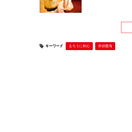
キーワード
るろうに剣心
井頭愛海