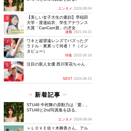
エンタメ
2026.08.04
【美しい女子大生の素顔】早稲田
大学・渡邉結衣、学生アナウンス
大賞「CanCam賞」の才女
連載
2021.04.21
ワキと超望遠レンズでバズったグ
ラドル・累累って何者！？（イン
タビュー）
特集
2025.06.16
注目の新人女優 西川実花ちゃん
NEXT
2024.06.15
新着記事
STU48 中村舞の原動力は「愛」。
STU48と2nd写真集を語る。
エンタメ
2026.08.04
＝ＬＯＶＥ佐々木舞香さん、アル