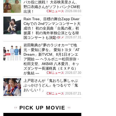
パカ役に挑戦！ 大谷映美里さん、
野口衣織さんがソフトバンクCM初
出演！
CMニュース
2026.08.03
Rain Tree、目標の舞台Zepp Diver
Cityでの 2ndワンマンコンサート大
成功！ 初の全員曲「台風の夜」初
披露！ 初の海外単独公演となる韓
国コンサートも決定！
エンタメ
2026.07.31
岩田剛典が”夢のラジオカー”で地
元・愛知に夢を。 愛知トヨタ「AT
Dream」新TVCM、8月1日オンエ
ア開始 ― ヘラルボニー松田崇弥・
松田文登、AKB48 八木愛月、キッ
ズダンサー長瀬柊真（ＥＸＰＧ）
が集結 ―
CMニュース
2026.07.30
上戸彩さんが『鬼おろし豚しゃぶ
ぶっかけうどん』をつるりで「鬼
おいしい！」
CMニュース
2026.07.21
PICK UP MOVIE