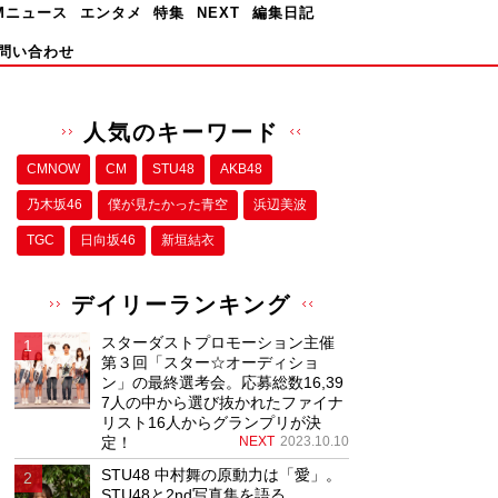
Mニュース
エンタメ
特集
NEXT
編集日記
問い合わせ
人気のキーワード
CMNOW
CM
STU48
AKB48
乃木坂46
僕が⾒たかった⻘空
浜辺美波
TGC
日向坂46
新垣結衣
デイリーランキング
スターダストプロモーション主催
第３回「スター☆オーディショ
ン」の最終選考会。応募総数16,39
7人の中から選び抜かれたファイナ
リスト16人からグランプリが決
定！
NEXT
2023.10.10
STU48 中村舞の原動力は「愛」。
STU48と2nd写真集を語る。