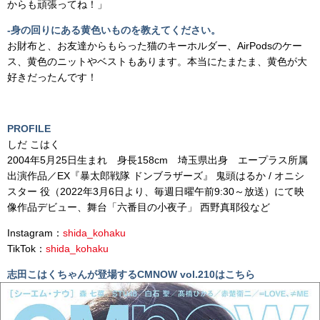
からも頑張ってね！」
-身の回りにある黄色いものを教えてください。
お財布と、お友達からもらった猫のキーホルダー、AirPodsのケー
ス、黄色のニットやベストもあります。本当にたまたま、黄色が大
好きだったんです！
PROFILE
しだ こはく
2004年5月25日生まれ 身長158cm 埼玉県出身 エープラス所属
出演作品／EX『暴太郎戦隊 ドンブラザーズ』 鬼頭はるか / オニシ
スター 役（2022年3月6日より、毎週日曜午前9:30～放送）にて映
像作品デビュー、舞台「六番目の小夜子」 西野真耶役など
Instagram：
shida_kohaku
TikTok：
shida_kohaku
志田こはくちゃんが登場するCMNOW vol.210はこちら