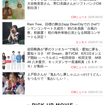
大谷映美里さん、野口衣織さんがソフトバンクCM
初出演！
CMニュース
2026.08.03
Rain Tree、目標の舞台Zepp DiverCityでの 2ndワ
ンマンコンサート大成功！ 初の全員曲「台風の
夜」初披露！ 初の海外単独公演となる韓国コンサ
ートも決定！
エンタメ
2026.07.31
岩田剛典が”夢のラジオカー”で地元・愛知に夢を。
愛知トヨタ「AT Dream」新TVCM、8月1日オンエ
ア開始 ― ヘラルボニー松田崇弥・松田文登、AKB
48 八木愛月、キッズダンサー長瀬柊真（ＥＸＰ
Ｇ）が集結 ―
CMニュース
2026.07.30
上戸彩さんが『鬼おろし豚しゃぶぶっかけうどん』
をつるりで「鬼おいしい！」
CMニュース
2026.07.21