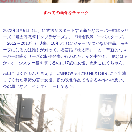
すべての画像をチェック
2022年3月6日（日）に放送がスタートする新たなスーパー戦隊シリ
ーズ『暴太郎戦隊ドンブラザーズ』。『特命戦隊ゴーバスターズ』
（2012～2013年）以来、10年ぶりに“ジャー”がつかない作品、モチ
ーフになるのは誰もが知っている昔話『桃太郎』…と、革新的なス
ーパー戦隊シリーズの制作発表が行われた。その中でも、 鬼頭はる
か / オニシスター役を演じるのは17歳の女優、志田こはくちゃん。
志田こはくちゃんと言えば、
CMNOW vol.210 NEXTGIRL
にも出演
してくれた期待の若手女優。初の映像作品でもある本作への想い、
今の思いなど、インタビューしてきた。