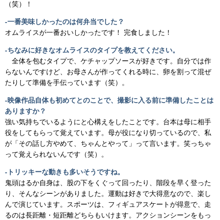
（笑）！
-一番美味しかったのは何弁当でした？
オムライスが一番おいしかったです！ 完食しました！
-ちなみに好きなオムライスのタイプを教えてください。
全体を包むタイプで、ケチャップソースが好きです。自分では作
らないんですけど、お母さんが作ってくれる時に、卵を割って混ぜ
たりして準備を手伝っています（笑）。
-映像作品自体も初めてとのことで、撮影に入る前に準備したことは
ありますか？
強い気持ちでいるようにと心構えをしたことです。台本は母に相手
役をしてもらって覚えています。母が役になり切っているので、私
が「その話し方やめて、ちゃんとやって」って言います。笑っちゃ
って覚えられないんです（笑）。
-トリッキーな動きも多いそうですね。
鬼頭はるか自身は、股の下をくぐって回ったり、階段を早く登った
り、そんなシーンがありました。運動は好きで大得意なので、楽し
んで演じています。スポーツは、フィギュアスケートが得意で、走
るのは長距離・短距離どちらもいけます。アクションシーンをもっ