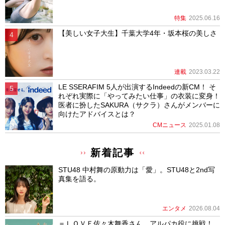
特集
2025.06.16
【美しい女子大生】千葉大学4年・坂本桜の美しさ
連載
2023.03.22
LE SSERAFIM 5人が出演するIndeedの新CM！ そ
れぞれ実際に「やってみたい仕事」の衣装に変身！
医者に扮したSAKURA（サクラ）さんがメンバーに
向けたアドバイスとは？
CMニュース
2025.01.08
新着記事
STU48 中村舞の原動力は「愛」。STU48と2nd写
真集を語る。
エンタメ
2026.08.04
＝ＬＯＶＥ佐々木舞香さん、アルパカ役に挑戦！