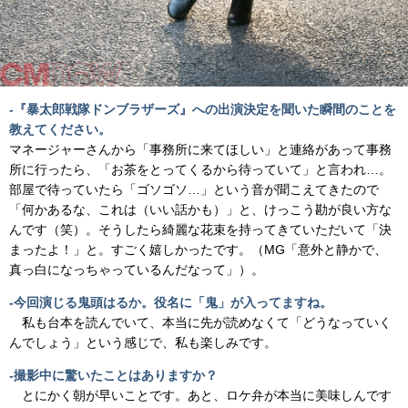
-『暴太郎戦隊ドンブラザーズ』への出演決定を聞いた瞬間のことを
教えてください。
マネージャーさんから「事務所に来てほしい」と連絡があって事務
所に行ったら、「お茶をとってくるから待っていて」と言われ…。
部屋で待っていたら「ゴソゴソ…」という音が聞こえてきたので
「何かあるな、これは（いい話かも）」と、けっこう勘が良い方な
んです（笑）。そうしたら綺麗な花束を持ってきていただいて「決
まったよ！」と。すごく嬉しかったです。（MG「意外と静かで、
真っ白になっちゃっているんだなって」）。
-今回演じる鬼頭はるか。役名に「鬼」が入ってますね。
私も台本を読んでいて、本当に先が読めなくて「どうなっていく
んでしょう」という感じで、私も楽しみです。
-撮影中に驚いたことはありますか？
とにかく朝が早いことです。あと、ロケ弁が本当に美味しんです