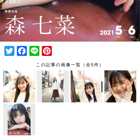
T
F
Li
Pi
wi
a
n
nt
この記事の画像一覧（全5件）
tt
c
e
er
er
e
e
b
st
o
o
k