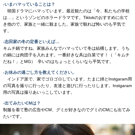
-いまハマっていることは？
韓国ドラマにハマっています。最近観たのは「今、私たちの学校
は…」というゾンビのホラードラマです。Tiktokのおすすめに出て
き他ので、家族と一緒に観ました。家族で観れば怖いのも平気で
す。
-志田家の冬の定番といえば…
キムチ鍋ですね。家族みんなでハマっていて冬は結構します。うち
の鍋には肉団子を入れます。一番好きな具は白菜です！（「キムチ
だね！」とMG） 辛いのはちょっとくらいなら平気です。
-お休みの過ごし方を教えてください。
インドア派で、家でゴロゴロしています。たまに姉とInstgaram用
の写真を撮りに行ったり、友達と遊びに行ったりします。Instgaram
用の写真は撮りあいっこしています。
-出てみたいCMは？
制服を着て塾の広告やCM、グミが好きなのでグミのCMにも出てみ
たいです。