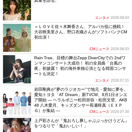
真集を語る。
エンタメ
2026.08.04
＝ＬＯＶＥ佐々木舞香さん、アルパカ役に挑戦！
大谷映美里さん、野口衣織さんがソフトバンクCM
初出演！
CMニュース
2026.08.03
Rain Tree、目標の舞台Zepp DiverCityでの 2ndワ
ンマンコンサート大成功！ 初の全員曲「台風の
夜」初披露！ 初の海外単独公演となる韓国コンサ
ートも決定！
エンタメ
2026.07.31
岩田剛典が”夢のラジオカー”で地元・愛知に夢を。
愛知トヨタ「AT Dream」新TVCM、8月1日オンエ
ア開始 ― ヘラルボニー松田崇弥・松田文登、AKB
48 八木愛月、キッズダンサー長瀬柊真（ＥＸＰ
Ｇ）が集結 ―
CMニュース
2026.07.30
上戸彩さんが『鬼おろし豚しゃぶぶっかけうどん』
をつるりで「鬼おいしい！」