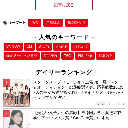
記事に戻る
キーワード
TGC
岡崎紗絵
田鍋梨々花
人気のキーワード
CMNOW
CM
STU48
AKB48
乃木坂46
僕が⾒たかった⻘空
浜辺美波
TGC
日向坂46
新垣結衣
デイリーランキング
スターダストプロモーション主催 第３回「スター
☆オーディション」の最終選考会。応募総数16,39
7人の中から選び抜かれたファイナリスト16人から
グランプリが決定！
NEXT
2023.10.10
【美しい女子大生の素顔】早稲田大学・渡邉結衣、
学生アナウンス大賞「CanCam賞」の才女