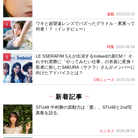
連載
2023.03.22
ワキと超望遠レンズでバズったグラドル・累累って
何者！？（インタビュー）
特集
2025.06.16
LE SSERAFIM 5人が出演するIndeedの新CM！ そ
れぞれ実際に「やってみたい仕事」の衣装に変身！
医者に扮したSAKURA（サクラ）さんがメンバーに
向けたアドバイスとは？
CMニュース
2025.01.08
新着記事
STU48 中村舞の原動力は「愛」。STU48と2nd写
真集を語る。
エンタメ
2026.08.04