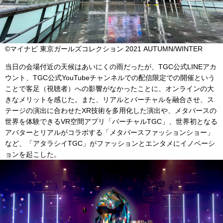
©マイナビ 東京ガールズコレクション 2021 AUTUMN/WINTER
当日の会場付近の天候はあいにくの雨だったが、TGC公式LINEアカ
ウント、TGC公式YouTubeチャンネルでの配信限定での開催という
ことで客足（視聴者）への影響がなかったことに、オンラインの大
きなメリットを感じた。また、リアルとバーチャルを融合させ、ス
テージの演出に合わせたXR技術を多用化した演出や、メタバースの
世界を体験できるVR空間アプリ「バーチャルTGC」、世界初となる
アバターとリアルがコラボする「メタバースファッションショー」
など、「アタラシイTGC」がファッションとエンタメにイノベーシ
ョンを起こした。