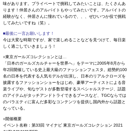
味があります。プライベートで挑戦してみたいことは、たくさんあ
ります！仲居さんのアルバイトもやってみたいです。アルバイトの
経験がなく、仲居さんに憧れているので、、、ぜひいつか役で挑戦
してみたいですね（笑）。
■最後に一言お願いします！
今は大変な時期ですが、家で楽しめることなどを見つけて、毎日楽
しく過ごしていきましょう！
○東京ガールズコレクションとは…
「日本のガールズカルチャーを世界へ」をテーマに2005年8月から
年2回開催している史上最大級のファッションフェスタ。総勢約100
名の日本を代表する人気モデルが出演し、日本のリアルクローズを
披露するファッションショーをはじめ、豪華アーティストによる音
楽ライブや、旬なゲストが多数登場するスペシャルステージ、話題
のアイテムがタッチアンドトライできるブースなど、TGCならでは
のバラエティに富んだ多彩なコンテンツを提供し国内外から話題と
なっている。
○開催概要
イベント名称：第33回 マイナビ 東京ガールズコレクション 2021