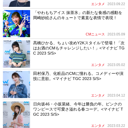
エンタメ
2023.09.22
「やわもちアイス 抹茶氷」の新たな食感の感動を
岡崎紗絵さんのキュートで素直な表情で表現！
CMニュース
2023.05.09
髙橋ひかる、ちょい攻めY2Kスタイルで登場！「次
はお酒のCMもチャレンジしたい！」<マイナビ TG
C 2023 S/S>
エンタメ
2023.05.02
田村保乃、化粧品のCMに憧れる。コメディーや演
技に意欲。<マイナビ TGC 2023 S/S>
エンタメ
2023.04.12
日向坂46・小坂菜緒、今年は勝負の年。ピンクの
ワンピースで可愛さ溢れる春コーデ。<マイナビ T
GC 2023 S/S>
エンタメ
2023.03.22