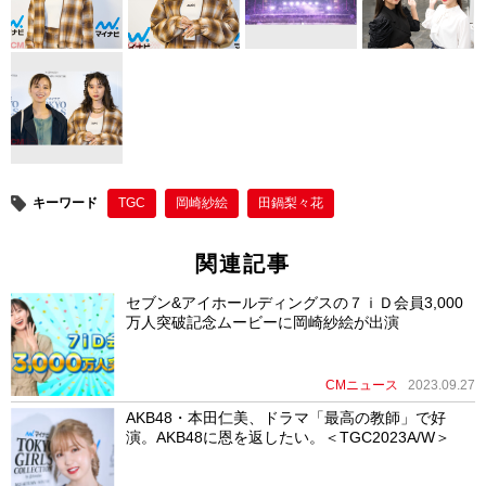
キーワード
TGC
岡崎紗絵
田鍋梨々花
関連記事
セブン&アイホールディングスの７ｉＤ会員3,000
万人突破記念ムービーに岡崎紗絵が出演
CMニュース
2023.09.27
AKB48・本田仁美、ドラマ「最高の教師」で好
演。AKB48に恩を返したい。＜TGC2023A/W＞