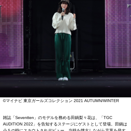
©マイナビ 東京ガールズコレクション 2021 AUTUMN/WINTER
雑誌「Seventten」のモデルを務める田鍋梨々花は、「TGC
AUDITION 2022」を告知するステージにゲストとして登場。田鍋は
小５の時にスカウトされデビュー。当時を懐古しながら言葉を発す