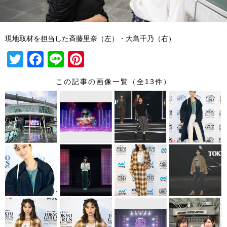
現地取材を担当した斉藤里奈（左）・大島千乃（右）
T
F
Li
Pi
wi
a
n
nt
この記事の画像一覧（全13件）
tt
c
e
er
er
e
e
b
st
o
o
k