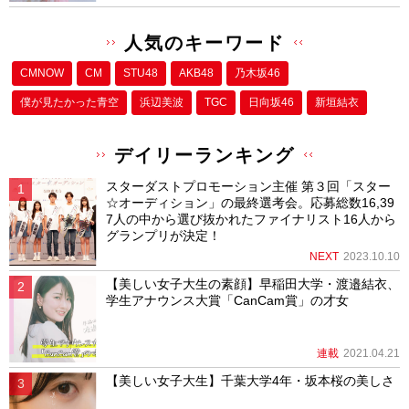
人気のキーワード
CMNOW
CM
STU48
AKB48
乃木坂46
僕が⾒たかった⻘空
浜辺美波
TGC
日向坂46
新垣結衣
デイリーランキング
スターダストプロモーション主催 第３回「スター
☆オーディション」の最終選考会。応募総数16,39
7人の中から選び抜かれたファイナリスト16人から
グランプリが決定！
NEXT
2023.10.10
【美しい女子大生の素顔】早稲田大学・渡邉結衣、
学生アナウンス大賞「CanCam賞」の才女
連載
2021.04.21
【美しい女子大生】千葉大学4年・坂本桜の美しさ