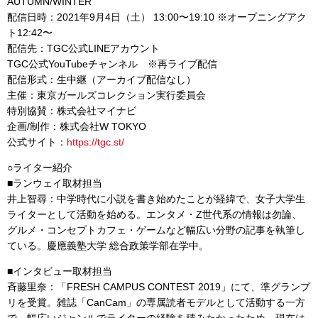
AUTUMN/WINTER
配信日時：2021年9月4日（土） 13:00〜19:10 ※オープニングアク
ト12:42〜
配信先：TGC公式LINEアカウント
TGC公式YouTubeチャンネル ※再ライブ配信
配信形式：生中継（アーカイブ配信なし）
主催：東京ガールズコレクション実行委員会
特別協賛：株式会社マイナビ
企画/制作：株式会社W TOKYO
公式サイト：
https://tgc.st/
○ライター紹介
■ランウェイ取材担当
井上智尋：中学時代に小説を書き始めたことが経緯で、女子大学生
ライターとして活動を始める。エンタメ・Z世代系の情報は勿論、
グルメ・コンセプトカフェ・ゲームなど幅広い分野の記事を執筆し
ている。慶應義塾大学 総合政策学部在学中。
■インタビュー取材担当
斉藤里奈：「FRESH CAMPUS CONTEST 2019」にて、準グランプ
リを受賞。雑誌「CanCam」の専属読者モデルとして活動する一方
で、幅広いジャンルでライターの経験を積みたかったため、現在は