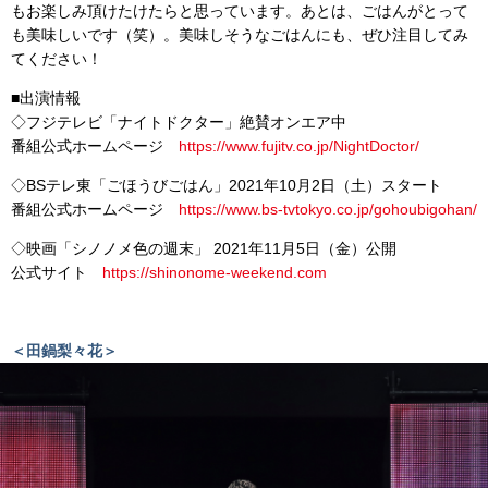
もお楽しみ頂けたけたらと思っています。あとは、ごはんがとって
も美味しいです（笑）。美味しそうなごはんにも、ぜひ注目してみ
てください！
■出演情報
◇フジテレビ「ナイトドクター」絶賛オンエア中
番組公式ホームページ
https://www.fujitv.co.jp/NightDoctor/
◇BSテレ東「ごほうびごはん」2021年10月2日（土）スタート
番組公式ホームページ
https://www.bs-tvtokyo.co.jp/gohoubigohan/
◇映画「シノノメ色の週末」 2021年11月5日（金）公開
公式サイト
https://shinonome-weekend.com
＜田鍋梨々花＞