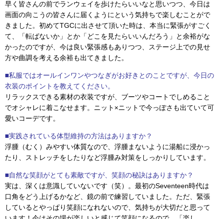
早く皆さんの前でランウェイを歩けたらいいなと思いつつ、今日は
画面の向こうの皆さんに届くようにという気持ちで楽しむことがで
きました。初めてTGCに出させて頂いた時は、本当に緊張がすごく
て、「転ばないか」とか「どこを見たらいいんだろう」と余裕がな
かったのですが、今は良い緊張感もありつつ、ステージ上での見せ
方や曲調を考える余裕も出てきました。
■私服ではオールインワンやつなぎがお好きとのことですが、今日の
衣装のポイントを教えてください。
リラックスできる素材の衣装ですが、ブーツやコートでしめること
でオシャレに着こなせます。ニット×ニットで今っぽさも出ていて可
愛いコーデです。
■実践されている体型維持の方法はありますか？
浮腫（むく）みやすい体質なので、浮腫まないように湯船に浸かっ
たり、ストレッチをしたりなど浮腫み対策をしっかりしています。
■自然な笑顔がとても素敵ですが、笑顔の秘訣はありますか？
実は、深くは意識していないです（笑）。最初のSeventeen時代は
口角をどう上げるかなど、鏡の前で練習していました。ただ、緊張
しているとやっぱり笑顔になれないので、気持ちが大切だと思って
います！今はその場が楽しいと感じて笑顔になるので、「楽し