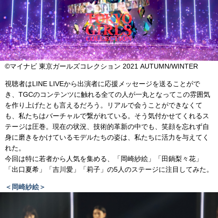
©マイナビ 東京ガールズコレクション 2021 AUTUMN/WINTER
視聴者はLINE LIVEから出演者に応援メッセージを送ることがで
き、TGCのコンテンツに触れる全ての人が一丸となってこの雰囲気
を作り上げたとも言えるだろう。リアルで会うことができなくて
も、私たちはバーチャルで繋がれている。そう気付かせてくれるス
テージは圧巻。現在の状況、技術的革新の中でも、笑顔を忘れず自
身に磨きをかけているモデルたちの姿は、私たちに活力を与えてく
れた。
今回は特に若者から人気を集める、「岡崎紗絵」「田鍋梨々花」
「出口夏希」「吉川愛」「莉子」の5人のステージに注目してみた。
＜岡崎紗絵＞