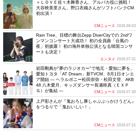
＝ＬＯＶＥ佐々木舞香さん、アルパカ役に挑戦！
大谷映美里さん、野口衣織さんがソフトバンクCM
初出演！
CMニュース
2026.08.03
Rain Tree、目標の舞台Zepp DiverCityでの 2ndワ
ンマンコンサート大成功！ 初の全員曲「台風の
夜」初披露！ 初の海外単独公演となる韓国コンサ
ートも決定！
エンタメ
2026.07.31
岩田剛典が”夢のラジオカー”で地元・愛知に夢を。
愛知トヨタ「AT Dream」新TVCM、8月1日オンエ
ア開始 ― ヘラルボニー松田崇弥・松田文登、AKB
48 八木愛月、キッズダンサー長瀬柊真（ＥＸＰ
Ｇ）が集結 ―
CMニュース
2026.07.30
上戸彩さんが『鬼おろし豚しゃぶぶっかけうどん』
をつるりで「鬼おいしい！」
CMニュース
2026.07.21