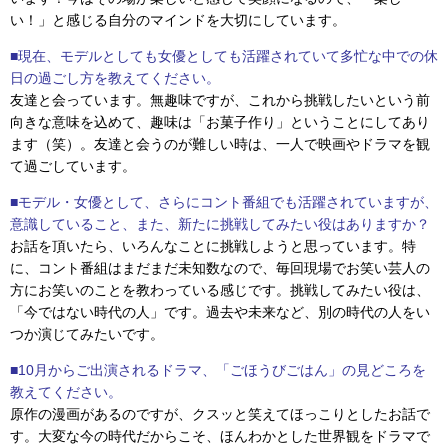
い！」と感じる自分のマインドを大切にしています。
■現在、モデルとしても女優としても活躍されていて多忙な中での休
日の過ごし方を教えてください。
友達と会っています。無趣味ですが、これから挑戦したいという前
向きな意味を込めて、趣味は「お菓子作り」ということにしてあり
ます（笑）。友達と会うのが難しい時は、一人で映画やドラマを観
て過ごしています。
■モデル・女優として、さらにコント番組でも活躍されていますが、
意識していること、また、新たに挑戦してみたい役はありますか？
お話を頂いたら、いろんなことに挑戦しようと思っています。特
に、コント番組はまだまだ未知数なので、毎回現場でお笑い芸人の
方にお笑いのことを教わっている感じです。挑戦してみたい役は、
「今ではない時代の人」です。過去や未来など、別の時代の人をい
つか演じてみたいです。
■10月からご出演されるドラマ、「ごほうびごはん」の見どころを
教えてください。
原作の漫画があるのですが、クスッと笑えてほっこりとしたお話で
す。大変な今の時代だからこそ、ほんわかとした世界観をドラマで