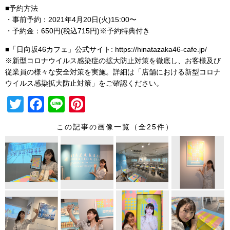
■予約方法
・事前予約：2021年4月20日(火)15:00〜
・予約金：650円(税込715円)※予約特典付き
■「日向坂46カフェ」公式サイト: https://hinatazaka46-cafe.jp/
※新型コロナウイルス感染症の拡大防止対策を徹底し、お客様及び
従業員の様々な安全対策を実施。詳細は「店舗における新型コロナ
ウイルス感染拡大防止対策」をご確認ください。
T
F
Li
Pi
wi
a
n
nt
この記事の画像一覧（全25件）
tt
c
e
er
er
e
e
b
st
o
o
k