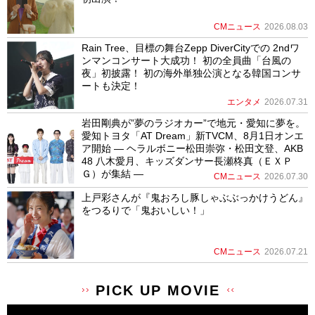
CMニュース
2026.08.03
Rain Tree、目標の舞台Zepp DiverCityでの 2ndワ
ンマンコンサート大成功！ 初の全員曲「台風の
夜」初披露！ 初の海外単独公演となる韓国コンサ
ートも決定！
エンタメ
2026.07.31
岩田剛典が”夢のラジオカー”で地元・愛知に夢を。
愛知トヨタ「AT Dream」新TVCM、8月1日オンエ
ア開始 ― ヘラルボニー松田崇弥・松田文登、AKB
48 八木愛月、キッズダンサー長瀬柊真（ＥＸＰ
Ｇ）が集結 ―
CMニュース
2026.07.30
上戸彩さんが『鬼おろし豚しゃぶぶっかけうどん』
をつるりで「鬼おいしい！」
CMニュース
2026.07.21
PICK UP MOVIE