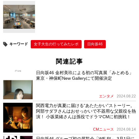
キーワード
女子大生の行ってみたレポ
日向坂46
関連記事
日向坂46 金村美玖による初の写真展「みとめる」
東京・神保町New Galleryにて開催決定
エンタメ
2024.08.22
関西電力が真夏に届ける“あたたかい”ストーリー。
阿部サダヲさんはおせっかいで不器用な父親役を熱
演！ 小坂菜緒さんは孫役でドラマCMに初挑戦！
CMニュース
2024.08.14
日向坂46 グループ初の展覧会「WE R!」 3月1日に