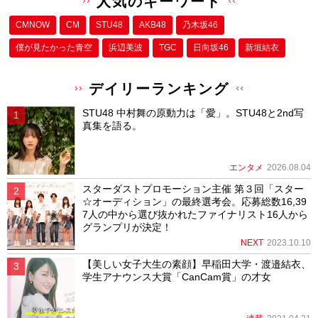
人気のキーワード
CMNOW
CM
STU48
AKB48
乃木坂46
僕が⾒たかった⻘空
浜辺美波
TGC
日向坂46
新垣結衣
デイリーランキング
STU48 中村舞の原動力は「愛」。STU48と2nd写
真集を語る。
エンタメ
2026.08.04
スターダストプロモーション主催 第３回「スター
☆オーディション」の最終選考会。応募総数16,39
7人の中から選び抜かれたファイナリスト16人から
グランプリが決定！
NEXT
2023.10.10
【美しい女子大生の素顔】早稲田大学・渡邉結衣、
学生アナウンス大賞「CanCam賞」の才女