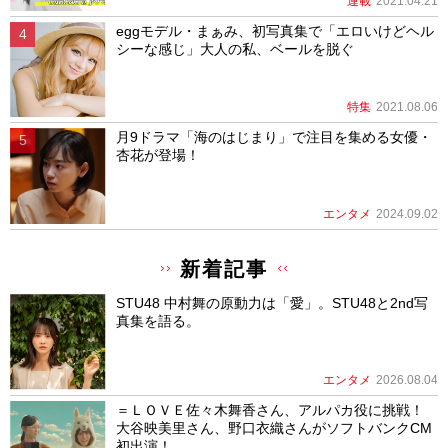
連載
2021.04.21
eggモデル・まぁみ、初写真集で「エロいけどヘル
シーな感じ」大人の私、ベールを脱ぐ
特集
2021.08.06
月9ドラマ「海のはじまり」で注目を集める女優・
杏花が登場！
エンタメ
2024.09.02
新着記事
STU48 中村舞の原動力は「愛」。STU48と2nd写
真集を語る。
エンタメ
2026.08.04
＝ＬＯＶＥ佐々木舞香さん、アルパカ役に挑戦！
大谷映美里さん、野口衣織さんがソフトバンクCM
初出演！