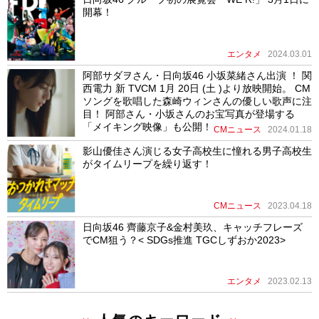
開幕！
エンタメ
2024.03.01
阿部サダヲさん・日向坂46 小坂菜緒さん出演 ！ 関
西電力 新 TVCM 1月 20日 (土 )より放映開始。 CM
ソングを歌唱した森崎ウィンさんの優しい歌声に注
目！ 阿部さん・小坂さんのお宝写真が登場する
「メイキング映像」も公開！
CMニュース
2024.01.18
影山優佳さん演じる女子高校生に憧れる男子高校生
がタイムリープを繰り返す！
CMニュース
2023.04.18
日向坂46 齊藤京子&金村美玖、キャッチフレーズ
でCM狙う？< SDGs推進 TGCしずおか2023>
エンタメ
2023.02.13