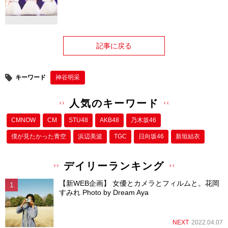
記事に戻る
キーワード
神谷明采
人気のキーワード
CMNOW
CM
STU48
AKB48
乃木坂46
僕が⾒たかった⻘空
浜辺美波
TGC
日向坂46
新垣結衣
デイリーランキング
【新WEB企画】 女優とカメラとフィルムと。花岡
すみれ Photo by Dream Aya
NEXT
2022.04.07