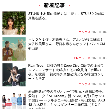
新着記事
STU48 中村舞の原動力は「愛」。STU48と2nd写
真集を語る。
エンタメ
2026.08.04
＝ＬＯＶＥ佐々木舞香さん、アルパカ役に挑戦！
大谷映美里さん、野口衣織さんがソフトバンクCM
初出演！
CMニュース
2026.08.03
Rain Tree、目標の舞台Zepp DiverCityでの 2ndワ
ンマンコンサート大成功！ 初の全員曲「台風の
夜」初披露！ 初の海外単独公演となる韓国コンサ
ートも決定！
エンタメ
2026.07.31
岩田剛典が”夢のラジオカー”で地元・愛知に夢を。
愛知トヨタ「AT Dream」新TVCM、8月1日オンエ
ア開始 ― ヘラルボニー松田崇弥・松田文登、AKB
48 八木愛月、キッズダンサー長瀬柊真（ＥＸＰ
Ｇ）が集結 ―