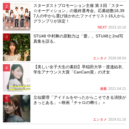
スターダストプロモーション主催 第３回「スター
☆オーディション」の最終選考会。応募総数16,39
7人の中から選び抜かれたファイナリスト16人から
グランプリが決定！
NEXT
2023.10.10
STU48 中村舞の原動力は「愛」。STU48と2nd写
真集を語る。
エンタメ
2026.08.04
【美しい女子大生の素顔】早稲田大学・渡邉結衣、
学生アナウンス大賞「CanCam賞」の才女
連載
2021.04.21
立仙愛理「アイドルをやったからこそできる演技が
きっとある」＜映画『チャロの囀り』＞
エンタメ
2024.01.16