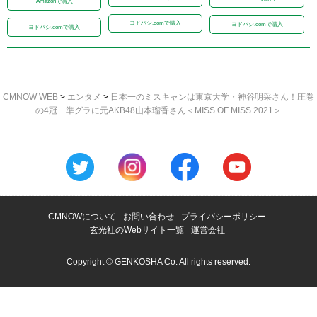
Amazonで購入
ヨドバシ.comで購入
ヨドバシ.comで購入
ヨドバシ.comで購入
CMNOW WEB
>
エンタメ
>
日本一のミスキャンは東京大学・神谷明采さん！圧巻
の4冠 準グラに元AKB48山本瑠香さん＜MISS OF MISS 2021＞
CMNOWについて
お問い合わせ
プライバシーポリシー
玄光社のWebサイト一覧
運営会社
Copyright © GENKOSHA Co. All rights reserved.