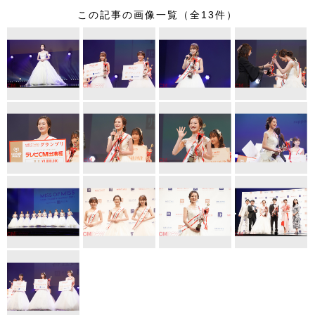
wi
a
n
nt
この記事の画像一覧（全13件）
tt
c
e
er
er
e
e
b
st
o
o
k