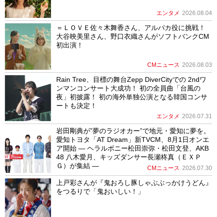
エンタメ
2026.08.04
＝ＬＯＶＥ佐々木舞香さん、アルパカ役に挑戦！
大谷映美里さん、野口衣織さんがソフトバンクCM
初出演！
CMニュース
2026.08.03
Rain Tree、目標の舞台Zepp DiverCityでの 2ndワ
ンマンコンサート大成功！ 初の全員曲「台風の
夜」初披露！ 初の海外単独公演となる韓国コンサ
ートも決定！
エンタメ
2026.07.31
岩田剛典が”夢のラジオカー”で地元・愛知に夢を。
愛知トヨタ「AT Dream」新TVCM、8月1日オンエ
ア開始 ― ヘラルボニー松田崇弥・松田文登、AKB
48 八木愛月、キッズダンサー長瀬柊真（ＥＸＰ
Ｇ）が集結 ―
CMニュース
2026.07.30
上戸彩さんが『鬼おろし豚しゃぶぶっかけうどん』
をつるりで「鬼おいしい！」