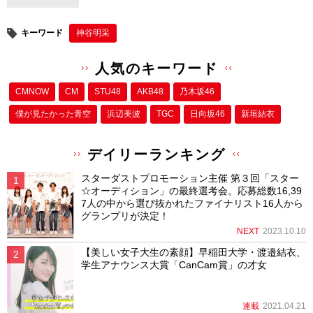
キーワード
神谷明采
人気のキーワード
CMNOW
CM
STU48
AKB48
乃木坂46
僕が⾒たかった⻘空
浜辺美波
TGC
日向坂46
新垣結衣
デイリーランキング
スターダストプロモーション主催 第３回「スター
☆オーディション」の最終選考会。応募総数16,39
7人の中から選び抜かれたファイナリスト16人から
グランプリが決定！
NEXT
2023.10.10
【美しい女子大生の素顔】早稲田大学・渡邉結衣、
学生アナウンス大賞「CanCam賞」の才女
連載
2021.04.21