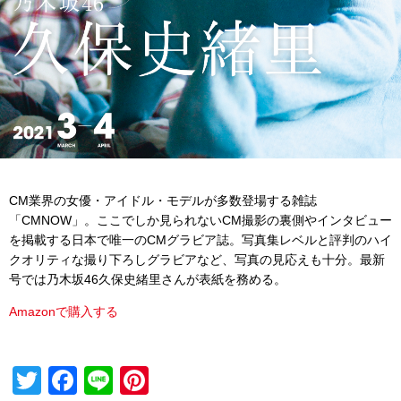
CM業界の女優・アイドル・モデルが多数登場する雑誌
「CMNOW」。ここでしか見られないCM撮影の裏側やインタビュー
を掲載する日本で唯一のCMグラビア誌。写真集レベルと評判のハイ
クオリティな撮り下ろしグラビアなど、写真の見応えも十分。最新
号では乃木坂46久保史緒里さんが表紙を務める。
Amazonで購入する
T
F
Li
Pi