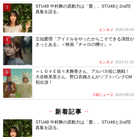
STU48 中村舞の原動力は「愛」。STU48と2nd写
真集を語る。
エンタメ
2026.08.04
立仙愛理「アイドルをやったからこそできる演技が
きっとある」＜映画『チャロの囀り』＞
エンタメ
2024.01.16
＝ＬＯＶＥ佐々木舞香さん、アルパカ役に挑戦！
大谷映美里さん、野口衣織さんがソフトバンクCM
初出演！
CMニュース
2026.08.03
新着記事
STU48 中村舞の原動力は「愛」。STU48と2nd写
真集を語る。