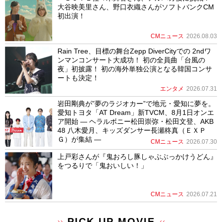
大谷映美里さん、野口衣織さんがソフトバンクCM
初出演！
CMニュース
2026.08.03
Rain Tree、目標の舞台Zepp DiverCityでの 2ndワ
ンマンコンサート大成功！ 初の全員曲「台風の
夜」初披露！ 初の海外単独公演となる韓国コンサ
ートも決定！
エンタメ
2026.07.31
岩田剛典が”夢のラジオカー”で地元・愛知に夢を。
愛知トヨタ「AT Dream」新TVCM、8月1日オンエ
ア開始 ― ヘラルボニー松田崇弥・松田文登、AKB
48 八木愛月、キッズダンサー長瀬柊真（ＥＸＰ
Ｇ）が集結 ―
CMニュース
2026.07.30
上戸彩さんが『鬼おろし豚しゃぶぶっかけうどん』
をつるりで「鬼おいしい！」
CMニュース
2026.07.21
PICK UP MOVIE