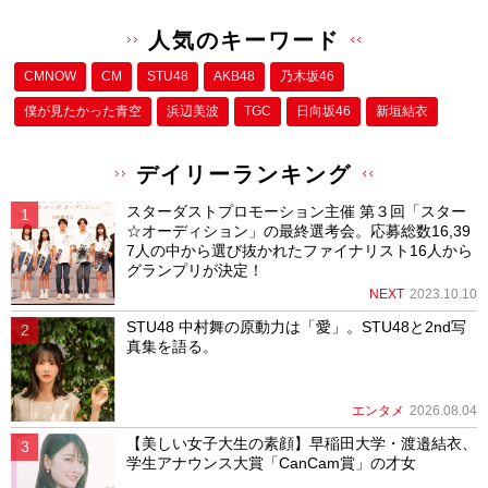
人気のキーワード
CMNOW
CM
STU48
AKB48
乃木坂46
僕が⾒たかった⻘空
浜辺美波
TGC
日向坂46
新垣結衣
デイリーランキング
スターダストプロモーション主催 第３回「スター
☆オーディション」の最終選考会。応募総数16,39
7人の中から選び抜かれたファイナリスト16人から
グランプリが決定！
NEXT
2023.10.10
STU48 中村舞の原動力は「愛」。STU48と2nd写
真集を語る。
エンタメ
2026.08.04
【美しい女子大生の素顔】早稲田大学・渡邉結衣、
学生アナウンス大賞「CanCam賞」の才女