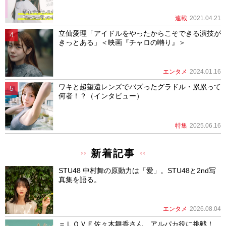
連載
2021.04.21
立仙愛理「アイドルをやったからこそできる演技が
きっとある」＜映画『チャロの囀り』＞
エンタメ
2024.01.16
ワキと超望遠レンズでバズったグラドル・累累って
何者！？（インタビュー）
特集
2025.06.16
新着記事
STU48 中村舞の原動力は「愛」。STU48と2nd写
真集を語る。
エンタメ
2026.08.04
＝ＬＯＶＥ佐々木舞香さん、アルパカ役に挑戦！