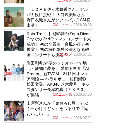
エンタメ
2026.08.04
＝ＬＯＶＥ佐々木舞香さん、アル
パカ役に挑戦！ 大谷映美里さん、
野口衣織さんがソフトバンクCM初
出演！
CMニュース
2026.08.03
Rain Tree、目標の舞台Zepp Diver
Cityでの 2ndワンマンコンサート大
成功！ 初の全員曲「台風の夜」初
披露！ 初の海外単独公演となる韓
国コンサートも決定！
エンタメ
2026.07.31
岩田剛典が”夢のラジオカー”で地
元・愛知に夢を。 愛知トヨタ「AT
Dream」新TVCM、8月1日オンエ
ア開始 ― ヘラルボニー松田崇弥・
松田文登、AKB48 八木愛月、キッ
ズダンサー長瀬柊真（ＥＸＰＧ）
が集結 ―
CMニュース
2026.07.30
上戸彩さんが『鬼おろし豚しゃぶ
ぶっかけうどん』をつるりで「鬼
おいしい！」
CMニュース
2026.07.21