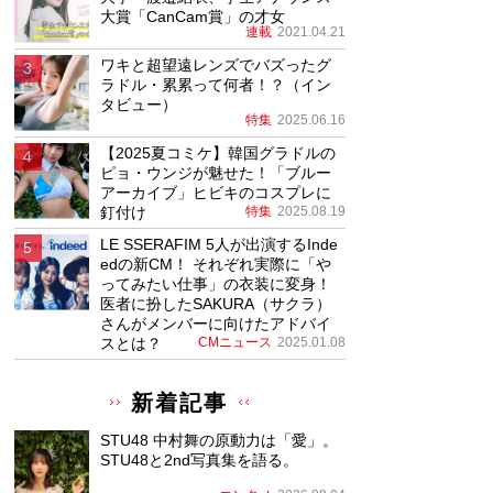
大賞「CanCam賞」の才女
連載
2021.04.21
ワキと超望遠レンズでバズったグ
ラドル・累累って何者！？（イン
タビュー）
特集
2025.06.16
【2025夏コミケ】韓国グラドルの
ピョ・ウンジが魅せた！「ブルー
アーカイブ」ヒビキのコスプレに
釘付け
特集
2025.08.19
LE SSERAFIM 5人が出演するInde
edの新CM！ それぞれ実際に「や
ってみたい仕事」の衣装に変身！
医者に扮したSAKURA（サクラ）
さんがメンバーに向けたアドバイ
スとは？
CMニュース
2025.01.08
新着記事
STU48 中村舞の原動力は「愛」。
STU48と2nd写真集を語る。