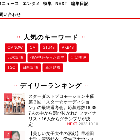
Mニュース
エンタメ
特集
NEXT
編集日記
問い合わせ
人気のキーワード
CMNOW
CM
STU48
AKB48
乃木坂46
僕が⾒たかった⻘空
浜辺美波
TGC
日向坂46
新垣結衣
デイリーランキング
スターダストプロモーション主催
第３回「スター☆オーディショ
ン」の最終選考会。応募総数16,39
7人の中から選び抜かれたファイナ
リスト16人からグランプリが決
定！
NEXT
2023.10.10
【美しい女子大生の素顔】早稲田
大学・渡邉結衣、学生アナウンス