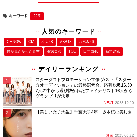
キーワード
22/7
人気のキーワード
CMNOW
CM
STU48
AKB48
乃木坂46
僕が⾒たかった⻘空
浜辺美波
TGC
日向坂46
新垣結衣
デイリーランキング
スターダストプロモーション主催 第３回「スター
☆オーディション」の最終選考会。応募総数16,39
7人の中から選び抜かれたファイナリスト16人から
グランプリが決定！
NEXT
2023.10.10
【美しい女子大生】千葉大学4年・坂本桜の美しさ
連載
2023.03.22