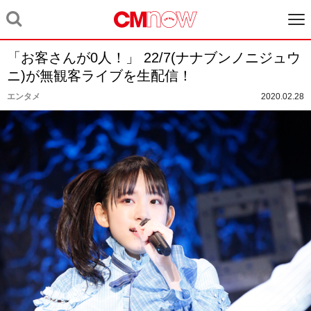
「お客さんが0人！」 22/7(ナナブンノニジュウ
ニ)が無観客ライブを生配信！
エンタメ
2020.02.28