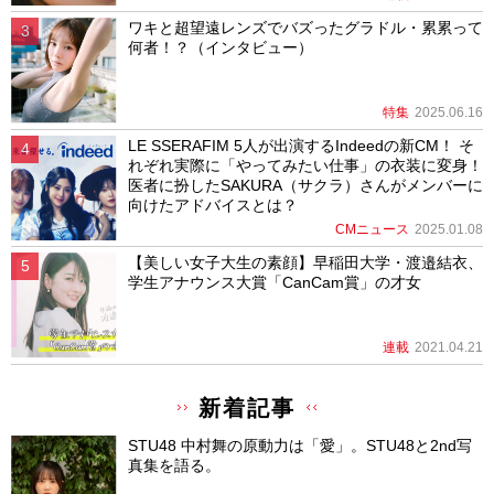
ワキと超望遠レンズでバズったグラドル・累累って
何者！？（インタビュー）
特集
2025.06.16
LE SSERAFIM 5人が出演するIndeedの新CM！ そ
れぞれ実際に「やってみたい仕事」の衣装に変身！
医者に扮したSAKURA（サクラ）さんがメンバーに
向けたアドバイスとは？
CMニュース
2025.01.08
【美しい女子大生の素顔】早稲田大学・渡邉結衣、
学生アナウンス大賞「CanCam賞」の才女
連載
2021.04.21
新着記事
STU48 中村舞の原動力は「愛」。STU48と2nd写
真集を語る。