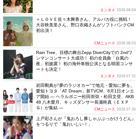
エンタメ
2026.08.04
＝ＬＯＶＥ佐々木舞香さん、アルパカ役に挑戦！
大谷映美里さん、野口衣織さんがソフトバンクCM
初出演！
CMニュース
2026.08.03
Rain Tree、目標の舞台Zepp DiverCityでの 2ndワ
ンマンコンサート大成功！ 初の全員曲「台風の
夜」初披露！ 初の海外単独公演となる韓国コンサ
ートも決定！
エンタメ
2026.07.31
岩田剛典が”夢のラジオカー”で地元・愛知に夢を。
愛知トヨタ「AT Dream」新TVCM、8月1日オンエ
ア開始 ― ヘラルボニー松田崇弥・松田文登、AKB
48 八木愛月、キッズダンサー長瀬柊真（ＥＸＰ
Ｇ）が集結 ―
CMニュース
2026.07.30
上戸彩さんが『鬼おろし豚しゃぶぶっかけうどん』
をつるりで「鬼おいしい！」