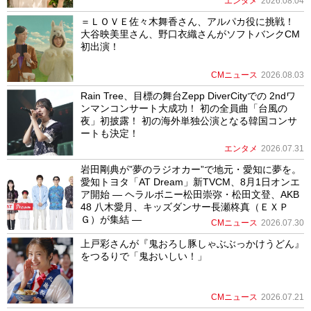
エンタメ
2026.08.04
＝ＬＯＶＥ佐々木舞香さん、アルパカ役に挑戦！
大谷映美里さん、野口衣織さんがソフトバンクCM
初出演！
CMニュース
2026.08.03
Rain Tree、目標の舞台Zepp DiverCityでの 2ndワ
ンマンコンサート大成功！ 初の全員曲「台風の
夜」初披露！ 初の海外単独公演となる韓国コンサ
ートも決定！
エンタメ
2026.07.31
岩田剛典が”夢のラジオカー”で地元・愛知に夢を。
愛知トヨタ「AT Dream」新TVCM、8月1日オンエ
ア開始 ― ヘラルボニー松田崇弥・松田文登、AKB
48 八木愛月、キッズダンサー長瀬柊真（ＥＸＰ
Ｇ）が集結 ―
CMニュース
2026.07.30
上戸彩さんが『鬼おろし豚しゃぶぶっかけうどん』
をつるりで「鬼おいしい！」
CMニュース
2026.07.21