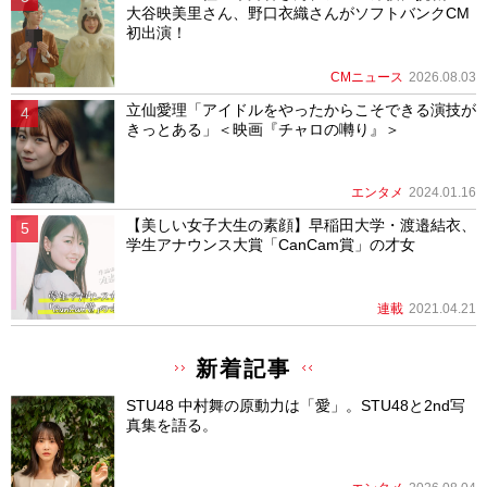
大谷映美里さん、野口衣織さんがソフトバンクCM
初出演！
CMニュース
2026.08.03
立仙愛理「アイドルをやったからこそできる演技が
きっとある」＜映画『チャロの囀り』＞
エンタメ
2024.01.16
【美しい女子大生の素顔】早稲田大学・渡邉結衣、
学生アナウンス大賞「CanCam賞」の才女
連載
2021.04.21
新着記事
STU48 中村舞の原動力は「愛」。STU48と2nd写
真集を語る。