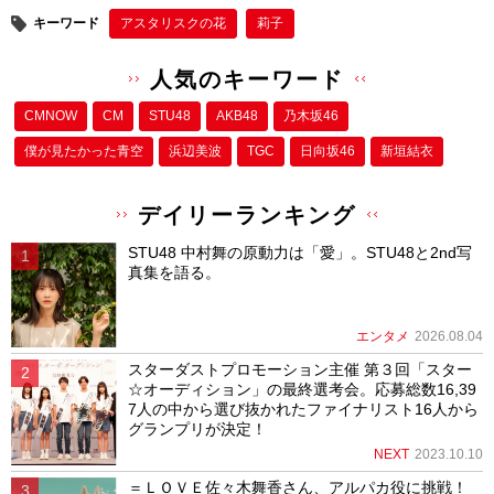
キーワード
アスタリスクの花
莉子
人気のキーワード
CMNOW
CM
STU48
AKB48
乃木坂46
僕が⾒たかった⻘空
浜辺美波
TGC
日向坂46
新垣結衣
デイリーランキング
STU48 中村舞の原動力は「愛」。STU48と2nd写
真集を語る。
エンタメ
2026.08.04
スターダストプロモーション主催 第３回「スター
☆オーディション」の最終選考会。応募総数16,39
7人の中から選び抜かれたファイナリスト16人から
グランプリが決定！
NEXT
2023.10.10
＝ＬＯＶＥ佐々木舞香さん、アルパカ役に挑戦！