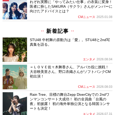
れぞれ実際に「やってみたい仕事」の衣装に変身！
医者に扮したSAKURA（サクラ）さんがメンバーに
向けたアドバイスとは？
CMニュース
2025.01.08
新着記事
STU48 中村舞の原動力は「愛」。STU48と2nd写
真集を語る。
エンタメ
2026.08.04
＝ＬＯＶＥ佐々木舞香さん、アルパカ役に挑戦！
大谷映美里さん、野口衣織さんがソフトバンクCM
初出演！
CMニュース
2026.08.03
Rain Tree、目標の舞台Zepp DiverCityでの 2ndワ
ンマンコンサート大成功！ 初の全員曲「台風の
夜」初披露！ 初の海外単独公演となる韓国コンサ
ートも決定！
エンタメ
2026.07.31