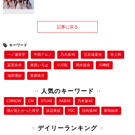
記事に戻る
キーワード
一ノ瀬美空
中西アルノ
乃木坂46
五百城茉央
井上和
冨里奈央
奥田いろは
小川彩
岡本姫奈
川﨑桜
池田瑛紗
菅原咲月
人気のキーワード
CMNOW
CM
STU48
AKB48
乃木坂46
僕が⾒たかった⻘空
浜辺美波
TGC
日向坂46
新垣結衣
デイリーランキング