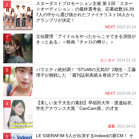
スターダストプロモーション主催 第３回「スター
☆オーディション」の最終選考会。応募総数16,39
7人の中から選び抜かれたファイナリスト16人から
グランプリが決定！
NEXT
2023.10.10
立仙愛理「アイドルをやったからこそできる演技が
きっとある」＜映画『チャロの囀り』＞
エンタメ
2024.01.16
バラエティ絶好調！ “STU48の元気印” 2期生・工藤
理子が挑戦した 「週刊誌初表紙＆巻頭グラビア」
NEXT
2025.05.23
【美しい女子大生の素顔】早稲田大学・渡邉結衣、
学生アナウンス大賞「CanCam賞」の才女
連載
2021.04.21
LE SSERAFIM 5人が出演するIndeedの新CM！ そ