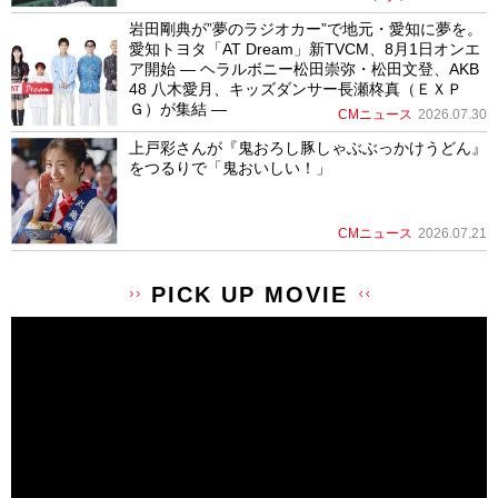
岩田剛典が”夢のラジオカー”で地元・愛知に夢を。
愛知トヨタ「AT Dream」新TVCM、8月1日オンエ
ア開始 ― ヘラルボニー松田崇弥・松田文登、AKB
48 八木愛月、キッズダンサー長瀬柊真（ＥＸＰ
Ｇ）が集結 ―
CMニュース
2026.07.30
上戸彩さんが『鬼おろし豚しゃぶぶっかけうどん』
をつるりで「鬼おいしい！」
CMニュース
2026.07.21
PICK UP MOVIE