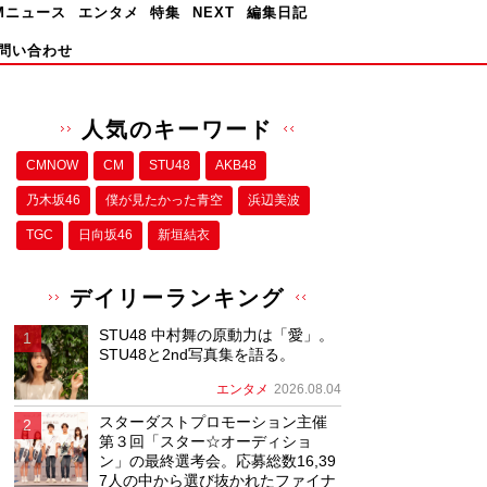
Mニュース
エンタメ
特集
NEXT
編集日記
問い合わせ
人気のキーワード
CMNOW
CM
STU48
AKB48
乃木坂46
僕が⾒たかった⻘空
浜辺美波
TGC
日向坂46
新垣結衣
デイリーランキング
STU48 中村舞の原動力は「愛」。
STU48と2nd写真集を語る。
エンタメ
2026.08.04
スターダストプロモーション主催
第３回「スター☆オーディショ
ン」の最終選考会。応募総数16,39
7人の中から選び抜かれたファイナ