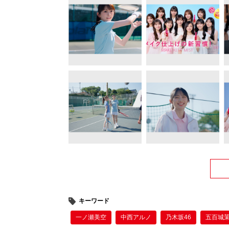
キーワード
一ノ瀬美空
中西アルノ
乃木坂46
五百城