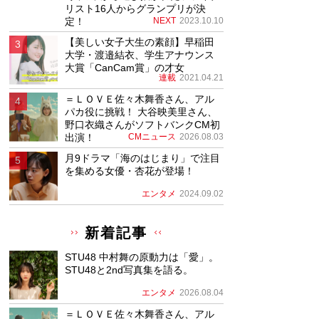
リスト16人からグランプリが決
定！
NEXT
2023.10.10
【美しい女子大生の素顔】早稲田
大学・渡邉結衣、学生アナウンス
大賞「CanCam賞」の才女
連載
2021.04.21
＝ＬＯＶＥ佐々木舞香さん、アル
パカ役に挑戦！ 大谷映美里さん、
野口衣織さんがソフトバンクCM初
出演！
CMニュース
2026.08.03
月9ドラマ「海のはじまり」で注目
を集める女優・杏花が登場！
エンタメ
2024.09.02
新着記事
STU48 中村舞の原動力は「愛」。
STU48と2nd写真集を語る。
エンタメ
2026.08.04
＝ＬＯＶＥ佐々木舞香さん、アル