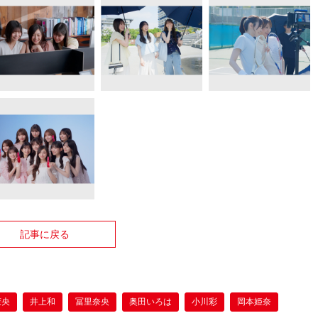
記事に戻る
茉央
井上和
冨里奈央
奥田いろは
小川彩
岡本姫奈