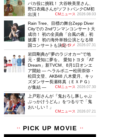
パカ役に挑戦！ 大谷映美里さん、
野口衣織さんがソフトバンクCM初
出演！
CMニュース
2026.08.03
Rain Tree、目標の舞台Zepp Diver
Cityでの 2ndワンマンコンサート大
成功！ 初の全員曲「台風の夜」初
披露！ 初の海外単独公演となる韓
国コンサートも決定！
エンタメ
2026.07.31
岩田剛典が”夢のラジオカー”で地
元・愛知に夢を。 愛知トヨタ「AT
Dream」新TVCM、8月1日オンエ
ア開始 ― ヘラルボニー松田崇弥・
松田文登、AKB48 八木愛月、キッ
ズダンサー長瀬柊真（ＥＸＰＧ）
が集結 ―
CMニュース
2026.07.30
上戸彩さんが『鬼おろし豚しゃぶ
ぶっかけうどん』をつるりで「鬼
おいしい！」
CMニュース
2026.07.21
PICK UP MOVIE