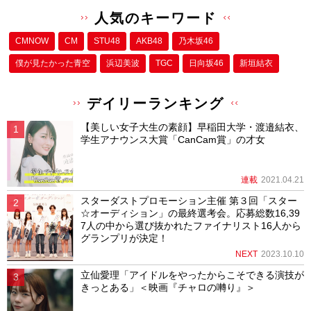
人気のキーワード
CMNOW
CM
STU48
AKB48
乃木坂46
僕が⾒たかった⻘空
浜辺美波
TGC
日向坂46
新垣結衣
デイリーランキング
【美しい女子大生の素顔】早稲田大学・渡邉結衣、
学生アナウンス大賞「CanCam賞」の才女
連載
2021.04.21
スターダストプロモーション主催 第３回「スター
☆オーディション」の最終選考会。応募総数16,39
7人の中から選び抜かれたファイナリスト16人から
グランプリが決定！
NEXT
2023.10.10
立仙愛理「アイドルをやったからこそできる演技が
きっとある」＜映画『チャロの囀り』＞