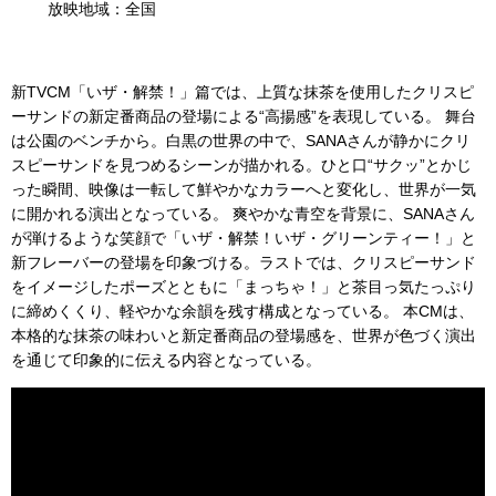
放映地域：全国
新TVCM「いザ・解禁！」篇では、上質な抹茶を使用したクリスピ
ーサンドの新定番商品の登場による“高揚感”を表現している。 舞台
は公園のベンチから。白黒の世界の中で、SANAさんが静かにクリ
スピーサンドを見つめるシーンが描かれる。ひと口“サクッ”とかじ
った瞬間、映像は一転して鮮やかなカラーへと変化し、世界が一気
に開かれる演出となっている。 爽やかな青空を背景に、SANAさん
が弾けるような笑顔で「いザ・解禁！いザ・グリーンティー！」と
新フレーバーの登場を印象づける。ラストでは、クリスピーサンド
をイメージしたポーズとともに「まっちゃ！」と茶目っ気たっぷり
に締めくくり、軽やかな余韻を残す構成となっている。 本CMは、
本格的な抹茶の味わいと新定番商品の登場感を、世界が色づく演出
を通じて印象的に伝える内容となっている。