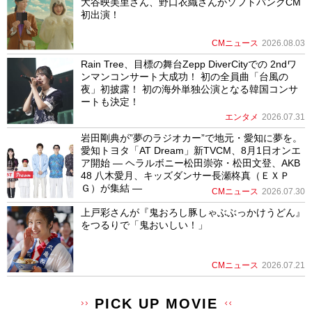
大谷映美里さん、野口衣織さんがソフトバンクCM
初出演！
CMニュース
2026.08.03
Rain Tree、目標の舞台Zepp DiverCityでの 2ndワ
ンマンコンサート大成功！ 初の全員曲「台風の
夜」初披露！ 初の海外単独公演となる韓国コンサ
ートも決定！
エンタメ
2026.07.31
岩田剛典が”夢のラジオカー”で地元・愛知に夢を。
愛知トヨタ「AT Dream」新TVCM、8月1日オンエ
ア開始 ― ヘラルボニー松田崇弥・松田文登、AKB
48 八木愛月、キッズダンサー長瀬柊真（ＥＸＰ
Ｇ）が集結 ―
CMニュース
2026.07.30
上戸彩さんが『鬼おろし豚しゃぶぶっかけうどん』
をつるりで「鬼おいしい！」
CMニュース
2026.07.21
PICK UP MOVIE