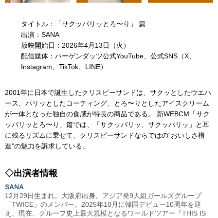
タイトル：「サクッパリッとろ〜り」 篇
出演：SANA
放映開始日：2026年4月13日（火）
配信媒体：ハーゲンダッツ公式YouTube、公式SNS（X、
Instagram、TikTok、LINE）
2001年に日本で誕生したクリスピーサンドは、サクッとしたウエハ
ース、パリッとしたコーティング、とろ〜りとしたアイスクリーム
が一体となった独自の食感が特長の商品である。 新WEBCM「サク
ッパリッとろ〜り」篇では、「サクッパリッ、サクッパリッ」と耳
に残るリズムに乗せて、クリスピーサンドならではの“おいしさ構
造”の魅力を訴求している。
◇出演者情報
SANA
12月29日生まれ。大阪府出身。アジア発9人組ガールズグループ
「TWICE」のメンバー。2025年10月に韓国デビュー10周年を迎
え、現在、グループ史上最大規模となるワールドツアー『THIS IS