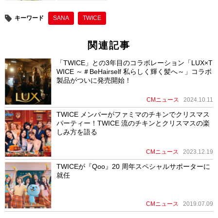
o
キーワード
SANA
TWICE
k
関連記事
「TWICE」との3年目のコラボレーション「LUX×T
WICE ～＃BeHairself 私らしく輝く髪へ～」コラボ
製品がついに発売開始！
CMニュース
2024.10.11
TWICE メンバーがファミマのチキンでクリスマス
パーティー！TWICE 流のチキンとクリスマスの楽
しみ方を語る
CMニュース
2023.12.19
TWICEが『Qoo』20 周年スペシャルサポーターに
就任
CMニュース
2019.07.09