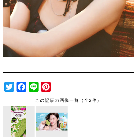
T
F
Li
Pi
wi
a
n
nt
この記事の画像一覧（全2件）
tt
c
e
er
er
e
e
b
st
o