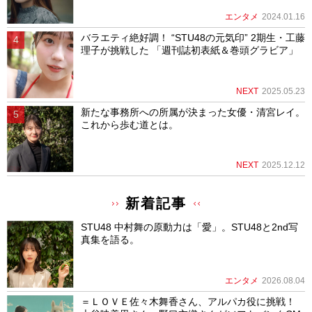
エンタメ
2024.01.16
バラエティ絶好調！ “STU48の元気印” 2期生・工藤
理子が挑戦した 「週刊誌初表紙＆巻頭グラビア」
NEXT
2025.05.23
新たな事務所への所属が決まった女優・清宮レイ。
これから歩む道とは。
NEXT
2025.12.12
新着記事
STU48 中村舞の原動力は「愛」。STU48と2nd写
真集を語る。
エンタメ
2026.08.04
＝ＬＯＶＥ佐々木舞香さん、アルパカ役に挑戦！